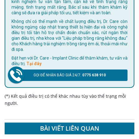
kinh nghiệm tư vấn tận tâm, cặn kẽ về tình trạng răng
miệng. tình trạng mất răng. Bác sĩ sau khi thăm khám kỹ
càng sẽ đưa ra giải pháp tối ưu, tiết kiệm và an toàn.
Không chỉ có thế mạnh về chất lượng điều trị, Dr. Care còn
không ngừng cập nhật trang thiết bị hiện đại và công nghệ
điều trị tối tân hỗ trợ chẩn đoán chuẩn xác, rút ngắn thời
gian điều trị, nha khoa với "Liệu pháp trồng răng không đau"
cho Khách hàng trải nghiệm trồng răng êm ái, thoải mái như
đi spa.
Đặt hẹn với Dr. Care - Implant Clinic để thăm khám, tư vấn và
điều trị.
Tại đây
GỌI ĐỂ NHẬN BÁO GIÁ 24/7:
0775 638 910
(*) Kết quả điều trị có thể khác nhau tùy vào thể trạng mỗi
người.
BÀI VIẾT LIÊN QUAN