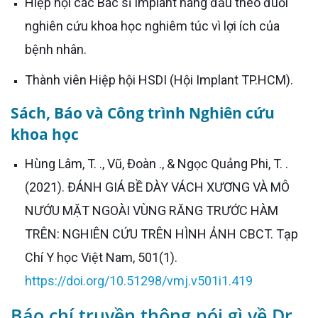
Hiệp hội các Bác sĩ Implant hàng đầu theo đuổi
nghiên cứu khoa học nghiêm túc vì lợi ích của
bệnh nhân.
Thành viên Hiệp hội HSDI (Hội Implant TP.HCM).
Sách, Báo và Công trình Nghiên cứu
khoa học
Hùng Lâm, T. ., Vũ, Đoàn ., & Ngọc Quảng Phi, T. .
(2021). ĐÁNH GIÁ BỀ DÀY VÁCH XƯƠNG VÀ MÔ
NƯỚU MẶT NGOÀI VÙNG RĂNG TRƯỚC HÀM
TRÊN: NGHIÊN CỨU TRÊN HÌNH ẢNH CBCT. Tạp
Chí Y học Việt Nam, 501(1).
https://doi.org/10.51298/vmj.v501i1.419
Báo chí truyền thông nói gì về Dr.