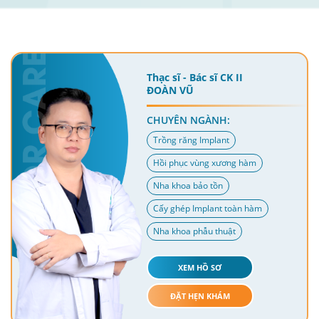
Thạc sĩ - Bác sĩ CK II
ĐOÀN VŨ
CHUYÊN NGÀNH:
Trồng răng Implant
Hồi phục vùng xương hàm
Nha khoa bảo tồn
Cấy ghép Implant toàn hàm
Nha khoa phẫu thuật
XEM HỒ SƠ
ĐẶT HẸN KHÁM