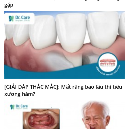
gặp
[GIẢI ĐÁP THẮC MẮC]: Mất răng bao lâu thì tiêu
xương hàm?