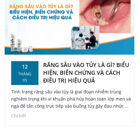
RĂNG SÂU VÀO TỦY LÀ GÌ? BIỂU
12
HIỆN, BIẾN CHỨNG VÀ CÁCH
THÁNG
ĐIỀU TRỊ HIỆU QUẢ
05
Tình trạng răng sâu vào tủy là giai đoạn nhiễm trùng
nghiêm trọng khi vi khuẩn phá hủy hoàn toàn lớp men và
ngà để tấn công trực tiếp vào buồng tủy gây đau nhức dữ
dội. Theo các bác sĩ tại Dr. Care Implant Clinic, nếu không
Chi tiết
được can thiệp kịp thời bằng các phương pháp như điều
trị nội nha (lấy tủy) hoặc bọc răng sứ, răng có nguy cơ bị
hoại tử, áp xe chân răng và dẫn đến mất răng vĩnh viễn.