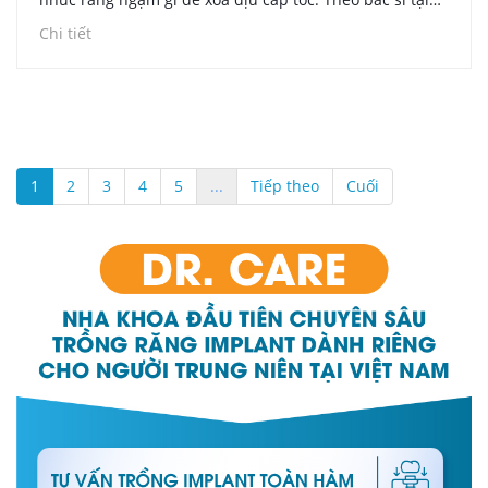
Nha khoa Dr. Care, khi bị đau nhức lâu ngày, Cô Chú có
Chi tiết
thể ngậm các dung dịch phổ biến trong nha khoa hoặc
tìm đến các chất có tính sát khuẩn cao như nước muối
ấm, tỏi giã nát, lá trầu không hoặc tinh dầu bạc hà để
giảm sưng nướu, làm sạch mảng bám thức ăn và kháng
viêm tự nhiên tại nhà.
1
2
3
4
5
...
Tiếp theo
Cuối