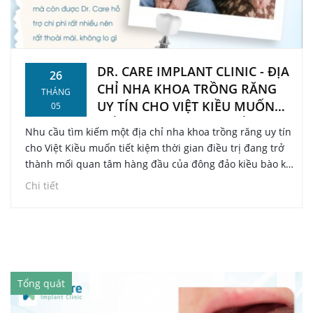
DR. CARE IMPLANT CLINIC - ĐỊA
26
CHỈ NHA KHOA TRỒNG RĂNG
THÁNG
UY TÍN CHO VIỆT KIỀU MUỐN
05
TIẾT KIỆM THỜI GIAN ĐIỀU TRỊ
Nhu cầu tìm kiếm một địa chỉ nha khoa trồng răng uy tín
cho Việt Kiều muốn tiết kiệm thời gian điều trị đang trở
thành mối quan tâm hàng đầu của đông đảo kiều bào khi
có kế hoạch về nước làm răng. Thấu hiểu sâu sắc những
Chi tiết
trở ngại về mặt địa lý và thời gian lưu trú ngắn hạn của
Kiều bào, Dr. Care - Implant Clinic tự hào là đơn vị tiên
phong áp dụng liệu pháp Trồng răng không đau chuyên
sâu giúp tối ưu hóa tiến trình điều trị một cách nhanh
chóng và an toàn tuyệt đối.
Tổng quát