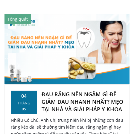
Tổng quát
ĐAU RĂNG NÊN NGẬM GÌ ĐỂ
04
GIẢM ĐAU NHANH NHẤT? MẸO
THÁNG
TẠI NHÀ VÀ GIẢI PHÁP Y KHOA
05
Nhiều Cô Chú, Anh Chị trung niên khi bị những cơn đau
răng kéo dài sẽ thường tìm kiếm đau răng ngậm gì hay
nhức răng ngậm gì để xoa dịu cấp tốc. Theo bác sĩ tại