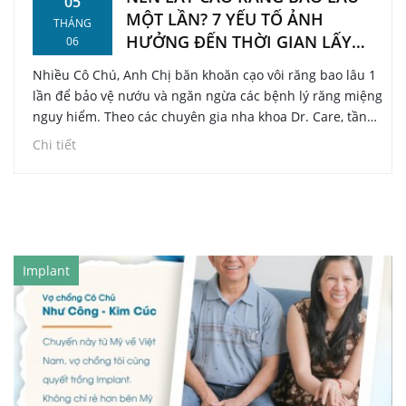
05
MỘT LẦN? 7 YẾU TỐ ẢNH
THÁNG
HƯỞNG ĐẾN THỜI GIAN LẤY
06
CAO RĂNG
Nhiều Cô Chú, Anh Chị băn khoăn cạo vôi răng bao lâu 1
lần để bảo vệ nướu và ngăn ngừa các bệnh lý răng miệng
nguy hiểm. Theo các chuyên gia nha khoa Dr. Care, tần
suất lý tưởng nhất đối với người có sức khỏe răng miệng
Chi tiết
bình thường là 6 tháng/lần, tuy nhiên thời gian này có
thể rút ngắn xuống còn 3 - 4 tháng/lần hoặc kéo dài tùy
thuộc vào cơ địa và thói quen sinh hoạt. Việc trì hoãn lấy
cao răng không chỉ gây hôi miệng, viêm nướu mà còn là
tác nhân chính dẫn đến viêm nha chu, tiêu xương hàm
và mất răng vĩnh viễn ở tuổi trung niên.
Implant