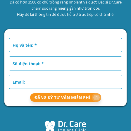
Đã có hơn 3500 cô chú trồng răng Implant và được Bác sĩ Dr.Care
chăm sóc răng miệng gần như trọn đời.
Hãy để lại thông tin để được hỗ trợ trực tiếp cô chú nhé!
ĐĂNG KÝ TƯ VẤN MIỄN PHÍ