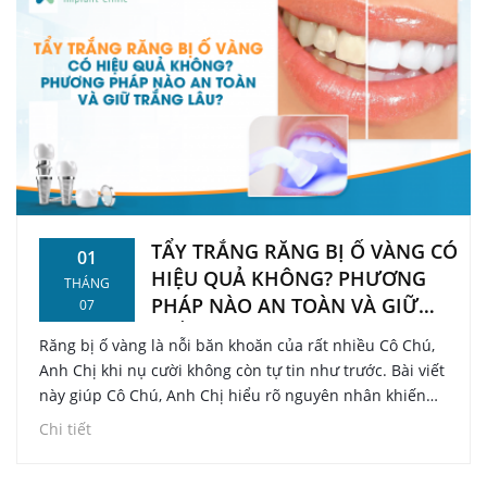
TẨY TRẮNG RĂNG BỊ Ố VÀNG CÓ
01
HIỆU QUẢ KHÔNG? PHƯƠNG
THÁNG
PHÁP NÀO AN TOÀN VÀ GIỮ
07
TRẮNG LÂU?
Răng bị ố vàng là nỗi băn khoăn của rất nhiều Cô Chú,
Anh Chị khi nụ cười không còn tự tin như trước. Bài viết
này giúp Cô Chú, Anh Chị hiểu rõ nguyên nhân khiến
răng ố vàng, đánh giá đúng mức độ tình trạng của mình,
Chi tiết
đồng thời nắm được các phương pháp tẩy trắng an toàn,
hiệu quả và cách giữ răng trắng sáng lâu dài sau điều trị.