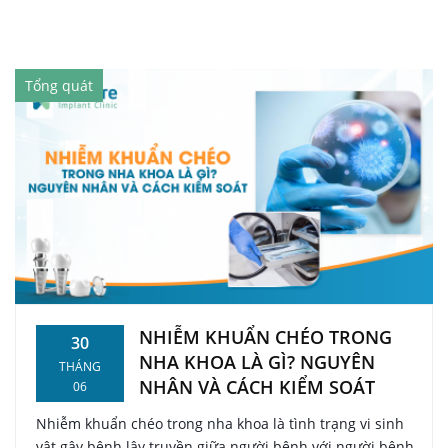
Tổng quát
NHIỄM KHUẨN CHÉO TRONG
30
NHA KHOA LÀ GÌ? NGUYÊN
THÁNG
NHÂN VÀ CÁCH KIỂM SOÁT
06
Nhiễm khuẩn chéo trong nha khoa là tình trạng vi sinh
vật gây bệnh lây truyền giữa người bệnh với người bệnh,