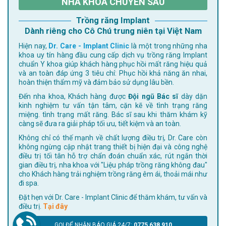
NHA KHOA CHUYÊN SÂU
Trồng răng Implant
Dành riêng cho Cô Chú trung niên tại Việt Nam
Hiện nay,
Dr. Care - Implant Clinic
là một trong những nha
khoa uy tín hàng đầu cung cấp dịch vụ trồng răng Implant
chuẩn Y khoa giúp khách hàng phục hồi mất răng hiệu quả
và an toàn đáp ứng 3 tiêu chí: Phục hồi khả năng ăn nhai,
hoàn thiện thẩm mỹ và đảm bảo sử dụng lâu bền.
Đến nha khoa, Khách hàng được
Đội ngũ Bác sĩ
dày dặn
kinh nghiệm tư vấn tận tâm, cặn kẽ về tình trạng răng
miệng. tình trạng mất răng. Bác sĩ sau khi thăm khám kỹ
càng sẽ đưa ra giải pháp tối ưu, tiết kiệm và an toàn.
Không chỉ có thế mạnh về chất lượng điều trị, Dr. Care còn
không ngừng cập nhật trang thiết bị hiện đại và công nghệ
điều trị tối tân hỗ trợ chẩn đoán chuẩn xác, rút ngắn thời
gian điều trị, nha khoa với "Liệu pháp trồng răng không đau"
cho Khách hàng trải nghiệm trồng răng êm ái, thoải mái như
đi spa.
Đặt hẹn với Dr. Care - Implant Clinic để thăm khám, tư vấn và
điều trị.
Tại đây
GỌI ĐỂ NHẬN BÁO GIÁ 24/7:
0775 638 910