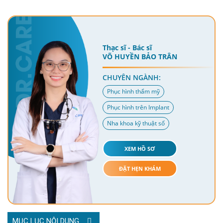
Thạc sĩ - Bác sĩ
VÕ HUYỀN BẢO TRÂN
CHUYÊN NGÀNH:
Phục hình thẩm mỹ
Phục hình trên Implant
Nha khoa kỹ thuật số
XEM HỒ SƠ
ĐẶT HẸN KHÁM
MỤC LỤC NỘI DUNG