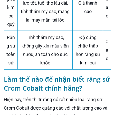
lực tốt, tuổi thọ lâu dài,
Giá thành
kim
a
tính thẩm mỹ cao, mang
cao
loại
o
lại may mắn, tài lộc
quý
Răn
Tính thẩm mỹ cao,
Độ cứng
C
g sứ
không gây xỉn màu viền
chắc thấp
a
toàn
nướu, an toàn cho sức
hơn răng sứ
o
sứ
khỏe
kim loại
Làm thế nào để nhận biết răng sứ
Crom Cobalt chính hãng?
Hiện nay, trên thị trường có rất nhiều loại răng sứ
Crom Cobalt được quảng cáo với chất lượng cao và