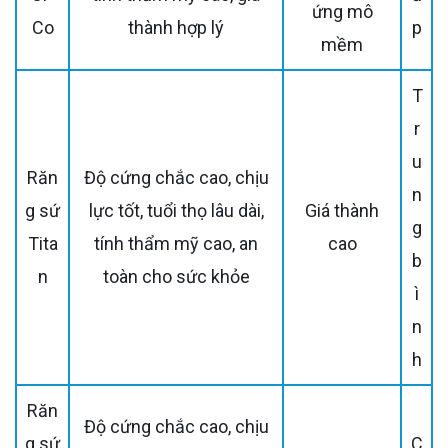
ứng mô
Co
thành hợp lý
p
mềm
T
r
u
Răn
Độ cứng chắc cao, chịu
n
g sứ
lực tốt, tuổi thọ lâu dài,
Giá thành
g
Tita
tính thẩm mỹ cao, an
cao
b
n
toàn cho sức khỏe
ì
n
h
Răn
Độ cứng chắc cao, chịu
g sứ
C