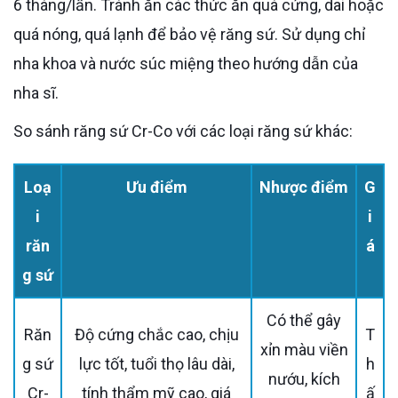
6 tháng/lần. Tránh ăn các thức ăn quá cứng, dai hoặc
quá nóng, quá lạnh để bảo vệ răng sứ. Sử dụng chỉ
nha khoa và nước súc miệng theo hướng dẫn của
nha sĩ.
So sánh răng sứ Cr-Co với các loại răng sứ khác:
Loạ
Ưu điểm
Nhược điểm
G
i
i
răn
á
g sứ
Có thể gây
Răn
Độ cứng chắc cao, chịu
T
xỉn màu viền
g sứ
lực tốt, tuổi thọ lâu dài,
h
nướu, kích
Cr-
tính thẩm mỹ cao, giá
ấ