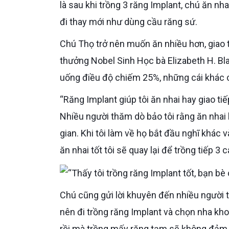
là sau khi trồng 3 răng Implant, chú ăn n
đi thay mới như dùng cầu răng sứ.
Chú Thọ trở nên muốn ăn nhiều hơn, giao tiếp rộng hơn, suy nghĩ tích cực để sống tốt hơn mỗi ngày. Giải
thưởng Nobel Sinh Học bà Elizabeth H. Bl
uống điều độ chiếm 25%, những cái khác 
“Răng Implant giúp tôi ăn nhai hay giao tiếp đều tự tin, thấy vậy nên người xung quanh cũng học theo.
Nhiều người thăm dò bảo tôi rằng ăn nhai
gian. Khi tôi làm về họ bắt đầu nghĩ khác 
ăn nhai tốt tôi sẽ quay lại để trồng tiếp 3 
Chú cũng gửi lời khuyên đến nhiều người trung niên khác: “Ở tuổi này những ai gặp tình trạng như tôi thì
nên đi trồng răng Implant và chọn nha kh
rồi mà trồng mấy răng tạm sẽ không đảm b