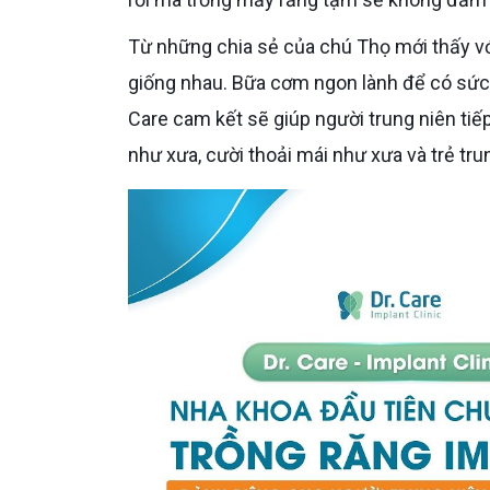
Từ những chia sẻ của chú Thọ mới thấy với những người trung niên, hạnh phúc và mưu cầu cũng rất
giống nhau. Bữa cơm ngon lành để có sức k
Care cam kết sẽ giúp người trung niên ti
như xưa, cười thoải mái như xưa và trẻ tru