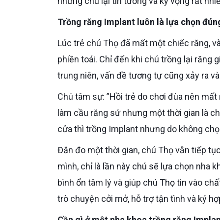
nhưng chú lại tin tưởng và kỳ vọng rất nhiề
Trồng răng Implant luôn là lựa chọn đún
Lúc trẻ chú Thọ đã mất một chiếc răng, và từ đó đến nay chiếc răng khuyết ấy khiến chú gặp rất nhiều
phiền toái. Chỉ đến khi chú trồng lại răng 
trung niên, vấn đề tương tự cũng xảy ra v
Chú tâm sự: ”Hồi trẻ do chơi đùa nên mất một chiếc răng, sau này mất thêm 5 chiếc răng hàm nữa. Tôi
làm cầu răng sứ nhưng một thời gian là ch
cửa thì trồng Implant nhưng do không chọn 
Đắn đo một thời gian, chú Thọ vẫn tiếp tục chọn Implant là phương pháp để phục hồi lại hàm răng của
mình, chỉ là lần này chú sẽ lựa chọn nha kh
bình ổn tâm lý và giúp chú Thọ tin vào ch
trò chuyện cởi mở, hỗ trợ tận tình và ký h
Cần gì ở một nha khoa trồng răng Impla