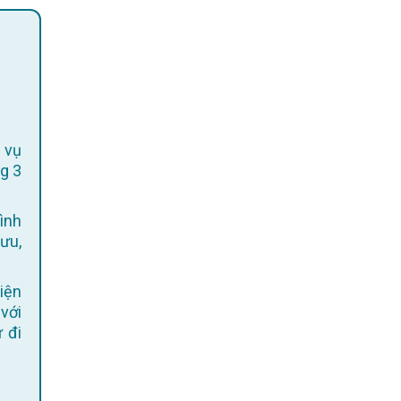
 vụ
g 3
ình
 ưu,
 với
 đi