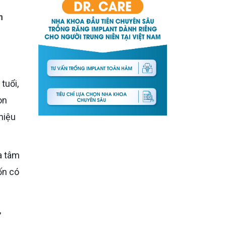
n
òn
hiệu
ốn có