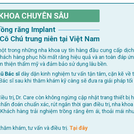
KHOA CHUYÊN SÂU
Trồng răng Implant
 Cô Chú trung niên tại Việt Nam
ột trong những nha khoa uy tín hàng đầu cung cấp dịch
khách hàng phục hồi mất răng hiệu quả và an toàn đáp ứn
oàn thiện thẩm mỹ và đảm bảo sử dụng lâu bền.
ũ Bác sĩ
dày dặn kinh nghiệm tư vấn tận tâm, cặn kẽ về t
Bác sĩ sau khi thăm khám kỹ càng sẽ đưa ra giải pháp tối
 chẩn đoán chuẩn xác, rút ngắn thời gian điều trị, nha khoa
Khách hàng trải nghiệm trồng răng êm ái, thoải mái như
ể thăm khám, tư vấn và điều trị.
Tại đây