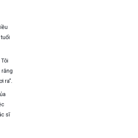
 tuổi
n răng
i ra”.
ệc
ác sĩ