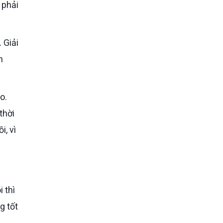
 phải
n
thời
i, vì
g tốt