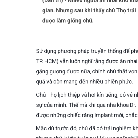
(Dân trí) - Nhiều người ăn nhai khó khăn, muốn trồng răng Implant nhưng sợ đau, sợ tốn thời
gian. Nhưng sau khi thấy chú Thọ trả
được làm giống chú.
Sử dụng phương pháp truyền thống để phục hồi lại những chiếc răng đã mất, chú Mai Xuân Thọ (63 tuổi,
TP. HCM) vẫn luôn nghĩ rằng được ăn nhai
gắng gượng được nữa, chính chú thất vọng
quả và còn mang đến nhiều phiền phức.
Chú Thọ lịch thiệp và hơi kín tiếng, có vẻ như nếu không đủ thân thiết chú sẽ không dễ dàng gì nói ra tâm
sự của mình. Thế mà khi qua nha khoa Dr.
được những chiếc răng Implant mới, chắc
Mặc dù trước đó, chú đã có trải nghiệm không mấy suôn sẻ khi trồng răng Implant ở nha khoa khác,