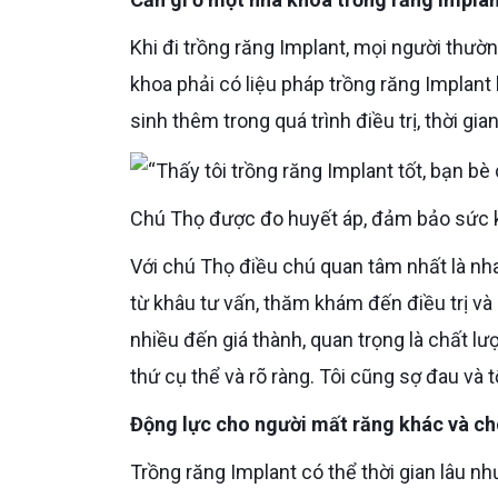
Khi đi trồng răng Implant, mọi người thường đặt ra cho mình những tiêu chí lựa chọn nha khoa như: Nha
khoa phải có liệu pháp trồng răng Implant
sinh thêm trong quá trình điều trị, thời gi
Chú Thọ được đo huyết áp, đảm bảo sức k
Với chú Thọ điều chú quan tâm nhất là nha khoa phải có quy trình chuẩn mà chú có thể cảm nhận được
từ khâu tư vấn, thăm khám đến điều trị và
nhiều đến giá thành, quan trọng là chất lư
thứ cụ thể và rõ ràng. Tôi cũng sợ đau và 
Động lực cho người mất răng khác và c
Trồng răng Implant có thể thời gian lâu nhưng chất lượng răng là vĩnh viễn, 20 năm hoặc trọn đời. Thực tế