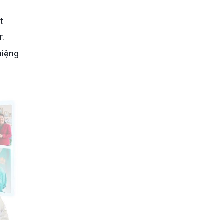
r.
miệng