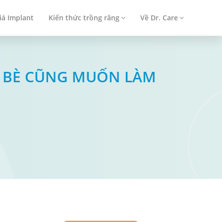
iá Implant
Kiến thức trồng răng
Về Dr. Care
ẠN BÈ CŨNG MUỐN LÀM