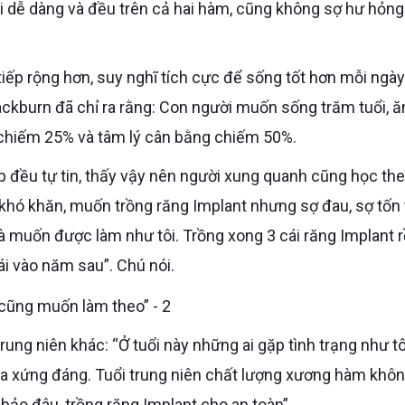
hai dễ dàng và đều trên cả hai hàm, cũng không sợ hư hỏng
ackburn đã chỉ ra rằng: Con người muốn sống trăm tuổi, ă
chiếm 25% và tâm lý cân bằng chiếm 50%.
 khó khăn, muốn trồng răng Implant nhưng sợ đau, sợ tốn 
và muốn được làm như tôi. Trồng xong 3 cái răng Implant rồ
cái vào năm sau”. Chú nói.
oa xứng đáng. Tuổi trung niên chất lượng xương hàm khôn
ảo đâu, trồng răng Implant cho an toàn”.