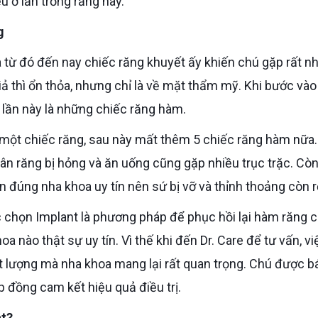
u ở lần trồng răng này.
g
giả thì ổn thỏa, nhưng chỉ là về mặt thẩm mỹ. Khi bước vào
à lần này là những chiếc răng hàm.
ân răng bị hỏng và ăn uống cũng gặp nhiều trục trặc. Cò
đúng nha khoa uy tín nên sứ bị vỡ và thỉnh thoảng còn rơ
oa nào thật sự uy tín. Vì thế khi đến Dr. Care để tư vấn, vi
ất lượng mà nha khoa mang lại rất quan trọng. Chú được b
ợp đồng cam kết hiệu quả điều trị.
nt?