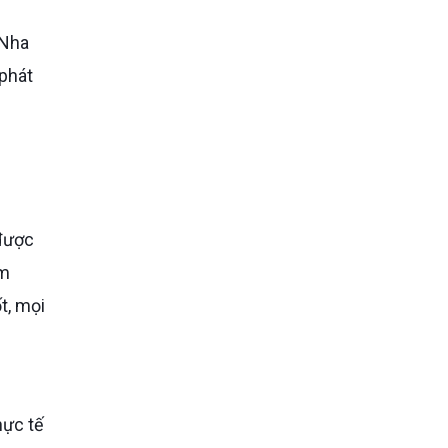
 phát
âm
t, mọi