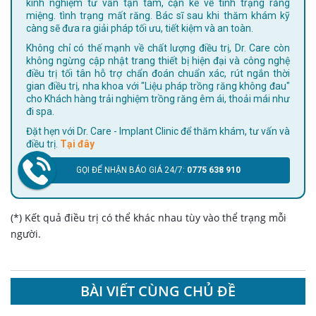
kinh nghiệm tư vấn tận tâm, cặn kẽ về tình trạng răng
miệng. tình trạng mất răng. Bác sĩ sau khi thăm khám kỹ
càng sẽ đưa ra giải pháp tối ưu, tiết kiệm và an toàn.
Không chỉ có thế mạnh về chất lượng điều trị, Dr. Care còn
không ngừng cập nhật trang thiết bị hiện đại và công nghệ
điều trị tối tân hỗ trợ chẩn đoán chuẩn xác, rút ngắn thời
gian điều trị, nha khoa với "Liệu pháp trồng răng không đau"
cho Khách hàng trải nghiệm trồng răng êm ái, thoải mái như
đi spa.
Đặt hẹn với Dr. Care - Implant Clinic để thăm khám, tư vấn và
điều trị.
Tại đây
GỌI ĐỂ NHẬN BÁO GIÁ 24/7:
0775 638 910
(*) Kết quả điều trị có thể khác nhau tùy vào thể trạng mỗi
người.
BÀI VIẾT CÙNG CHỦ ĐỀ