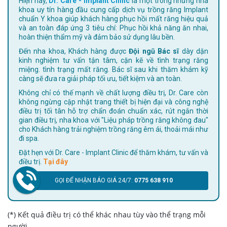
Hiện nay,
Dr. Care - Implant Clinic
là một trong những nha
khoa uy tín hàng đầu cung cấp dịch vụ trồng răng Implant
chuẩn Y khoa giúp khách hàng phục hồi mất răng hiệu quả
và an toàn đáp ứng 3 tiêu chí: Phục hồi khả năng ăn nhai,
hoàn thiện thẩm mỹ và đảm bảo sử dụng lâu bền.
Đến nha khoa, Khách hàng được
Đội ngũ Bác sĩ
dày dặn
kinh nghiệm tư vấn tận tâm, cặn kẽ về tình trạng răng
miệng. tình trạng mất răng. Bác sĩ sau khi thăm khám kỹ
càng sẽ đưa ra giải pháp tối ưu, tiết kiệm và an toàn.
Không chỉ có thế mạnh về chất lượng điều trị, Dr. Care còn
không ngừng cập nhật trang thiết bị hiện đại và công nghệ
điều trị tối tân hỗ trợ chẩn đoán chuẩn xác, rút ngắn thời
gian điều trị, nha khoa với "Liệu pháp trồng răng không đau"
cho Khách hàng trải nghiệm trồng răng êm ái, thoải mái như
đi spa.
Đặt hẹn với Dr. Care - Implant Clinic để thăm khám, tư vấn và
điều trị.
Tại đây
GỌI ĐỂ NHẬN BÁO GIÁ 24/7:
0775 638 910
(*) Kết quả điều trị có thể khác nhau tùy vào thể trạng mỗi
người.