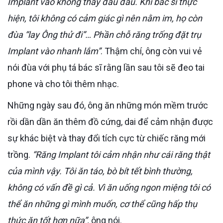
Implant vào không thấy đau đâu. Khi bác sĩ thực
hiện, tôi không có cảm giác gì nên nằm im, họ còn
đùa “lay Ông thử đi”… Phần chỗ răng trống đặt trụ
Implant vào nhanh lắm”
. Thậm chí, ông còn vui vẻ
nói đùa với phụ tá bác sĩ rằng lần sau tôi sẽ đeo tai
phone và cho tôi thêm nhạc.
Những ngày sau đó, ông ăn những món mềm trước
rồi dần dần ăn thêm đồ cứng, dai để cảm nhận được
sự khác biệt và thay đổi tích cực từ chiếc răng mới
trồng.
“Răng Implant tôi cảm nhận như cái răng thật
của mình vậy. Tôi ăn táo, bò bít tết bình thường,
không có vấn đề gì cả. Vì ăn uống ngon miệng tôi có
thể ăn những gì mình muốn, cơ thể cũng hấp thụ
thức ăn tốt hơn nữa”,
ông nói.