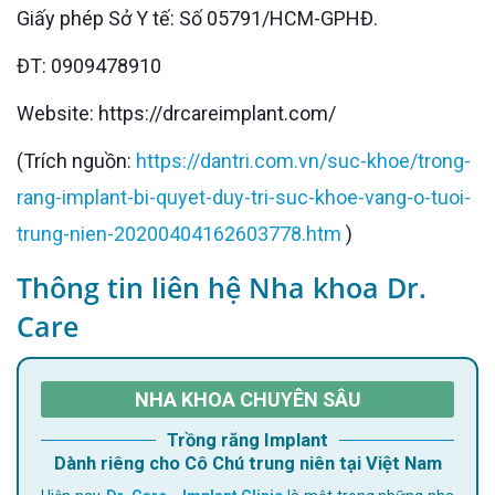
Giấy phép Sở Y tế: Số 05791/HCM-GPHĐ.
ĐT: 0909478910
Website: https://drcareimplant.com/
(Trích nguồn:
https://dantri.com.vn/suc-khoe/trong-
rang-implant-bi-quyet-duy-tri-suc-khoe-vang-o-tuoi-
trung-nien-20200404162603778.htm
)
Thông tin liên hệ Nha khoa Dr.
Care
NHA KHOA CHUYÊN SÂU
Trồng răng Implant
Dành riêng cho Cô Chú trung niên tại Việt Nam