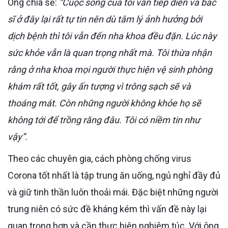
Ông chia sẻ:
“Cuộc sống của tôi vẫn tiếp diễn và bác
sĩ ở đây lại rất tự tin nên dù tâm lý ảnh hưởng bởi
dịch bệnh thì tôi vẫn đến nha khoa đều đặn. Lúc này
sức khỏe vẫn là quan trọng nhất mà. Tôi thừa nhận
rằng ở nha khoa mọi người thực hiện vệ sinh phòng
khám rất tốt, gây ấn tượng vì trông sạch sẽ và
thoáng mát. Còn những người không khỏe họ sẽ
không tới để trồng răng đâu. Tôi có niềm tin như
vậy”.
Theo các chuyên gia, cách phòng chống virus
Corona tốt nhất là tập trung ăn uống, ngủ nghỉ đầy đủ
và giữ tinh thần luôn thoải mái. Đặc biệt những người
trung niên có sức đề kháng kém thì vấn đề này lại
quan trọng hơn và cần thực hiện nghiêm túc. Với ông