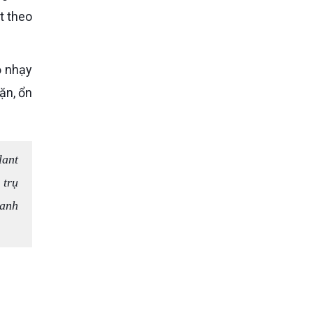
t theo
ặn, ổn
lant
 trụ
uanh