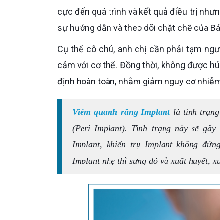
cực đến quá trình và kết quả điều trị như
sự hướng dẫn và theo dõi chặt chẽ của Bác
Cụ thể cô chú, anh chị cần phải tạm ngưng hút thuốc 2-4 tuần trước phẫu thuật để làm giảm độ nhạy
cảm với cơ thể. Đồng thời, không được hú
định hoàn toàn, nhằm giảm nguy cơ nhiễ
Viêm quanh răng Implant
là tình trạn
(Peri Implant). Tình trạng này sẽ gâ
Implant, khiến trụ Implant không đứ
Implant nhẹ thì sưng đỏ và xuất huyết, xu