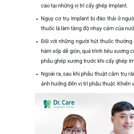
cao tại những vị trí cấy ghép Implant.
Nguy cơ trụ Implant bị đào thải ở người hút thuốc lá cũng cao hơn người bình thường gấp 2.8 lần do
thuốc lá làm tăng độ nhạy cảm của nướu
Đối với những người hút thuốc thường xuyên lâu năm, mật độ tế bào xương hàm sẽ giảm làm xương
hàm xốp dễ giòn, quá trình tiêu xương c
phẫu ghép xương trước khi cấy ghép Im
Ngoài ra, sau khi phẫu thuật cắm trụ răng Implant, các hành động như hút, rít, thở mạnh có thể sẽ làm
ảnh hưởng đến vị trí phẫu thuật. Khiến 