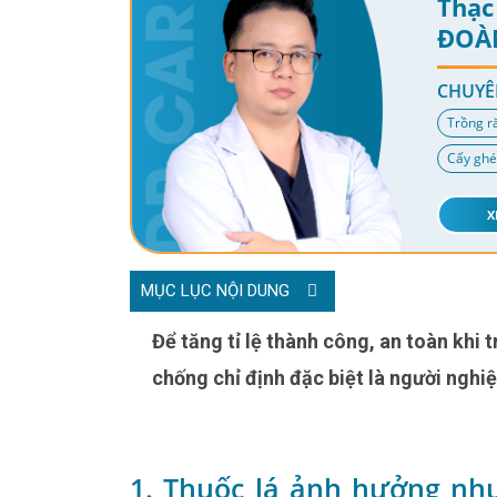
Thạc 
ĐOÀ
CHUYÊ
Trồng r
Cấy ghé
X
MỤC LỤC NỘI DUNG
Để tăng tỉ lệ thành công, an toàn khi trồng răng Implant, Bác sĩ sẽ đưa ra những trường hợp
chống chỉ định đặc biệt là người nghiệ
1. Thuốc lá ảnh hưởng nh