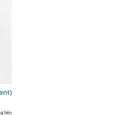
ant)
g tiêu