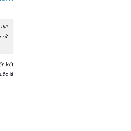
 thế
g sứ
uốc lá