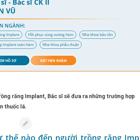
sĩ - Bác sĩ CK II
N VŨ
N NGÀNH:
ăng Implant
Hồi phục vùng xương hàm
Nha khoa bảo tồn
p Implant toàn hàm
Nha khoa phẫu thuật
EM HỒ SƠ
ĐẶT HẸN KHÁM
n thuốc lá.
ư thế nào đến người trồng răng Imp