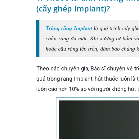
(cấy ghép Implant)?
Trồng răng Implant
là quá trình cấy gh
chân răng đã mất. Khi xương tự bám vào
hoặc cầu răng lên trên, đảm bảo chúng k
Theo các chuyên gia, Bác sĩ chuyên về trồng răng Implant, trong số những yếu tố tác động xấu đến kết
quả trồng răng Implant, hút thuốc luôn là 
luôn cao hơn 10% so với người không hút 