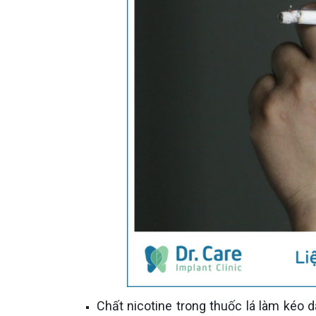
Chất nicotine trong thuốc lá làm kéo dài quá trình liền sẹo, vết thương lâu lành, nguy cơ nhiễm trùng