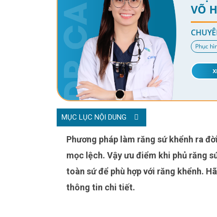
VÕ 
CHUYÊ
Phục hì
X
MỤC LỤC NỘI DUNG
Phương pháp làm răng sứ khểnh ra đời, là giải pháp tốt nhất giúp cải thiện khuyết điểm răng
mọc lệch. Vậy ưu điểm khi phủ răng sứ
toàn sứ để phù hợp với răng khểnh. Hãy
thông tin chi tiết.