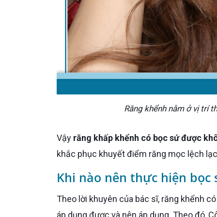
Răng khểnh nằm ở vị trí 
Vậy
răng khấp khểnh có bọc sứ được kh
khắc phục khuyết điểm răng mọc lệch lạc, 
Khi nào nên thực hiện bọc
Theo lời khuyên của bác sĩ, răng khểnh có thể bọc được sứ. Tuy nhiên không phải trường hợp nào cũng
áp dụng được và nên áp dụng. Theo đó, Cô