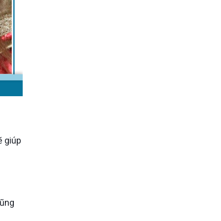
×
ẽ giúp