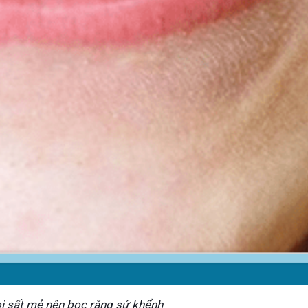
ị sất mẻ nên bọc răng sứ khểnh