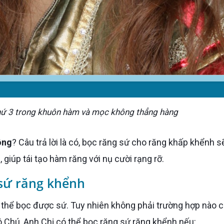
thứ 3 trong khuôn hàm và mọc không thẳng hàng
ông
? Câu trả lời là có, bọc răng sứ cho răng khấp khểnh s
giúp tái tạo hàm răng với nụ cười rạng rỡ.
 sứ răng khểnh
 Chú, Anh Chị có thể bọc răng sứ răng khểnh nếu: