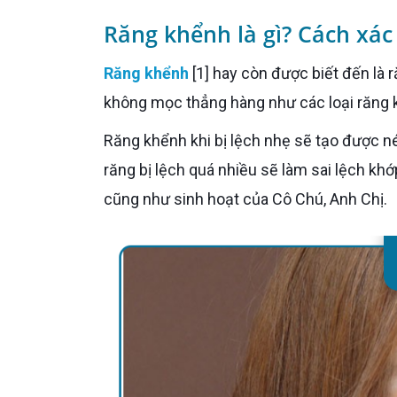
Răng khểnh là gì? Cách xác 
Răng khểnh
[1] hay còn được biết đến là 
không mọc thẳng hàng như các loại răng 
Răng khểnh khi bị lệch nhẹ sẽ tạo được nét duyên dáng cho nụ cười thế nhưng ở một vài trường hợp,
răng bị lệch quá nhiều sẽ làm sai lệch kh
cũng như sinh hoạt của Cô Chú, Anh Chị.