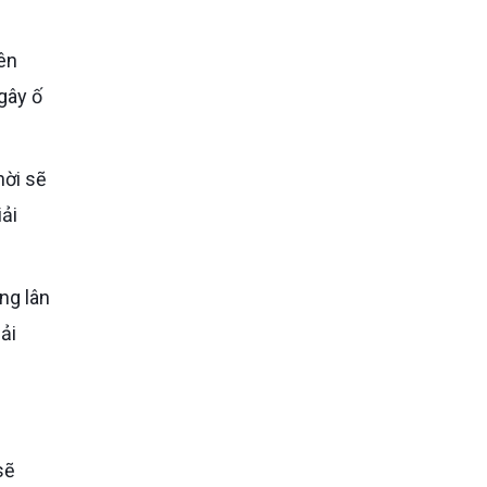
gây ố
iải
ải