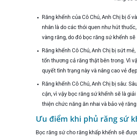
Răng khểnh của Cô Chú, Anh Chị bị ố vàng, xỉn màu nặng: Răng bị ố vàng, hay xỉn màu nặng nguyên
nhân là do các thói quen như hút thuốc,
vàng răng, do đó bọc răng sứ khểnh sẽ l
Răng khểnh Cô Chú, Anh Chị bị sứt mẻ, nứt vỡ: Nếu răng bị sứt mẻ, nứt vỡ không được xử lý kịp thời sẽ
tổn thương cả răng thật bên trong. Vì v
quyết tình trạng này và nâng cao vẻ đẹ
Răng khểnh Cô Chú, Anh Chị bị sâu: Sâu răng nếu không được chữa trị kịp thời sẽ lan sang các răng lân
cận, vì vậy bọc răng sứ khểnh sẽ là giả
thiện chức năng ăn nhai và bảo vệ răng
Ưu điểm khi phủ răng sứ 
Bọc răng sứ cho răng khấp khểnh sẽ được bác sĩ mài răng theo một tỷ lệ nhất định. Sau đó, bác sĩ sẽ