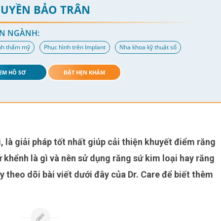
HUYỀN BẢO TRÂN
N NGÀNH:
nh thẩm mỹ
Phục hình trên Implant
Nha khoa kỹ thuật số
EM HỒ SƠ
ĐẶT HẸN KHÁM
 khểnh là gì và nên sử dụng răng sứ kim loại hay răng
 theo dõi bài viết dưới đây của Dr. Care để biết thêm