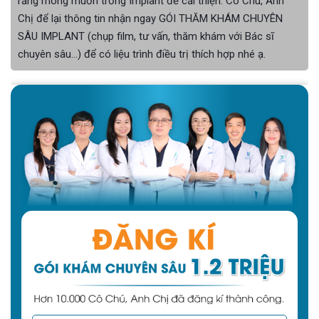
răng mong muốn trồng Implant để cải thiện. Cô Chú, Anh
Chị để lại thông tin nhận ngay GÓI THĂM KHÁM CHUYÊN
SÂU IMPLANT (chụp film, tư vấn, thăm khám với Bác sĩ
chuyên sâu...) để có liệu trình điều trị thích hợp nhé ạ.