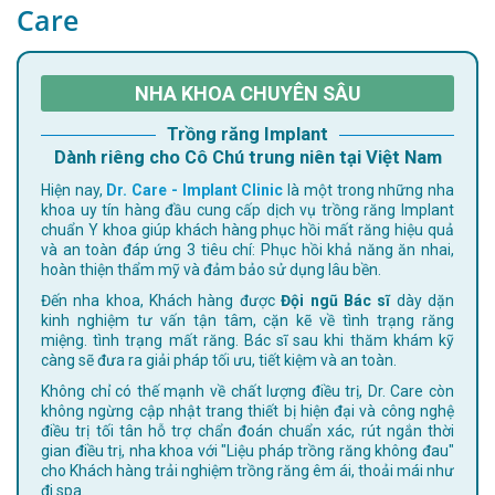
Care
NHA KHOA CHUYÊN SÂU
Trồng răng Implant
Dành riêng cho Cô Chú trung niên tại Việt Nam
Hiện nay,
Dr. Care - Implant Clinic
là một trong những nha
khoa uy tín hàng đầu cung cấp dịch vụ trồng răng Implant
chuẩn Y khoa giúp khách hàng phục hồi mất răng hiệu quả
và an toàn đáp ứng 3 tiêu chí: Phục hồi khả năng ăn nhai,
hoàn thiện thẩm mỹ và đảm bảo sử dụng lâu bền.
Đến nha khoa, Khách hàng được
Đội ngũ Bác sĩ
dày dặn
kinh nghiệm tư vấn tận tâm, cặn kẽ về tình trạng răng
miệng. tình trạng mất răng. Bác sĩ sau khi thăm khám kỹ
càng sẽ đưa ra giải pháp tối ưu, tiết kiệm và an toàn.
Không chỉ có thế mạnh về chất lượng điều trị, Dr. Care còn
không ngừng cập nhật trang thiết bị hiện đại và công nghệ
điều trị tối tân hỗ trợ chẩn đoán chuẩn xác, rút ngắn thời
gian điều trị, nha khoa với "Liệu pháp trồng răng không đau"
cho Khách hàng trải nghiệm trồng răng êm ái, thoải mái như
đi spa.