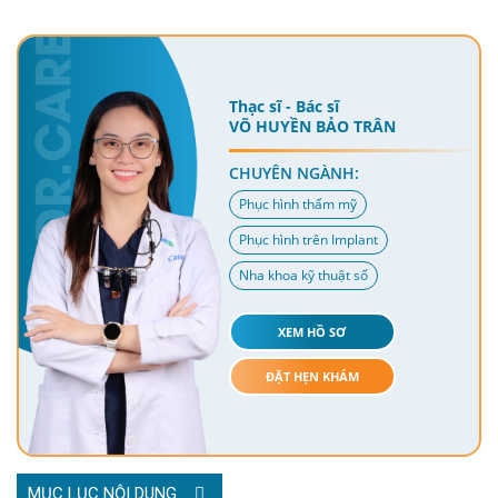
Thạc sĩ - Bác sĩ
VÕ HUYỀN BẢO TRÂN
CHUYÊN NGÀNH:
Phục hình thẩm mỹ
Phục hình trên Implant
Nha khoa kỹ thuật số
XEM HỒ SƠ
ĐẶT HẸN KHÁM
MỤC LỤC NỘI DUNG