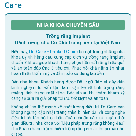
Care
NHA KHOA CHUYÊN SÂU
Trồng răng Implant
Dành riêng cho Cô Chú trung niên tại Việt Nam
Hiện nay,
Dr. Care - Implant Clinic
là một trong những nha
khoa uy tín hàng đầu cung cấp dịch vụ trồng răng Implant
chuẩn Y khoa giúp khách hàng phục hồi mất răng hiệu quả
và an toàn đáp ứng 3 tiêu chí: Phục hồi khả năng ăn nhai,
hoàn thiện thẩm mỹ và đảm bảo sử dụng lâu bền.
Đến nha khoa, Khách hàng được
Đội ngũ Bác sĩ
dày dặn
kinh nghiệm tư vấn tận tâm, cặn kẽ về tình trạng răng
miệng. tình trạng mất răng. Bác sĩ sau khi thăm khám kỹ
càng sẽ đưa ra giải pháp tối ưu, tiết kiệm và an toàn.
Không chỉ có thế mạnh về chất lượng điều trị, Dr. Care còn
không ngừng cập nhật trang thiết bị hiện đại và công nghệ
điều trị tối tân hỗ trợ chẩn đoán chuẩn xác, rút ngắn thời
gian điều trị, nha khoa với "Liệu pháp trồng răng không đau"
cho Khách hàng trải nghiệm trồng răng êm ái, thoải mái như
đi spa.