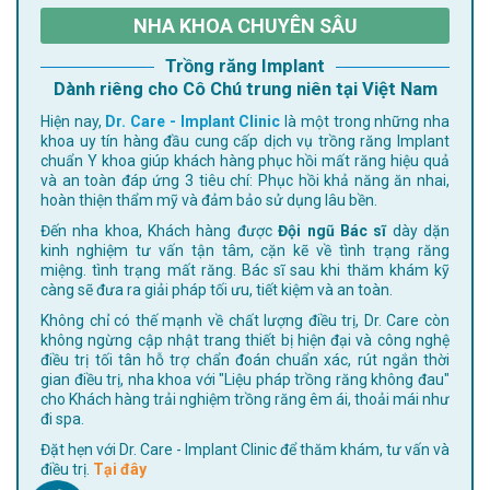
NHA KHOA CHUYÊN SÂU
Trồng răng Implant
Dành riêng cho Cô Chú trung niên tại Việt Nam
Hiện nay,
Dr. Care - Implant Clinic
là một trong những nha
khoa uy tín hàng đầu cung cấp dịch vụ trồng răng Implant
chuẩn Y khoa giúp khách hàng phục hồi mất răng hiệu quả
và an toàn đáp ứng 3 tiêu chí: Phục hồi khả năng ăn nhai,
hoàn thiện thẩm mỹ và đảm bảo sử dụng lâu bền.
Đến nha khoa, Khách hàng được
Đội ngũ Bác sĩ
dày dặn
kinh nghiệm tư vấn tận tâm, cặn kẽ về tình trạng răng
miệng. tình trạng mất răng. Bác sĩ sau khi thăm khám kỹ
càng sẽ đưa ra giải pháp tối ưu, tiết kiệm và an toàn.
Không chỉ có thế mạnh về chất lượng điều trị, Dr. Care còn
không ngừng cập nhật trang thiết bị hiện đại và công nghệ
điều trị tối tân hỗ trợ chẩn đoán chuẩn xác, rút ngắn thời
gian điều trị, nha khoa với "Liệu pháp trồng răng không đau"
cho Khách hàng trải nghiệm trồng răng êm ái, thoải mái như
đi spa.
Đặt hẹn với Dr. Care - Implant Clinic để thăm khám, tư vấn và
điều trị.
Tại đây