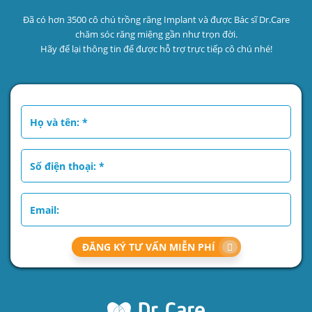
Đã có hơn 3500 cô chú trồng răng Implant và được Bác sĩ Dr.Care
chăm sóc răng miệng gần như trọn đời.
Hãy để lại thông tin để được hỗ trợ trực tiếp cô chú nhé!
ĐĂNG KÝ TƯ VẤN MIỄN PHÍ