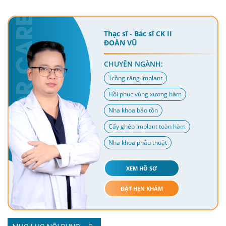
Thạc sĩ - Bác sĩ CK II
ĐOÀN VŨ
CHUYÊN NGÀNH:
Trồng răng Implant
Hồi phục vùng xương hàm
Nha khoa bảo tồn
Cấy ghép Implant toàn hàm
Nha khoa phẫu thuật
XEM HỒ SƠ
ĐẶT HẸN KHÁM