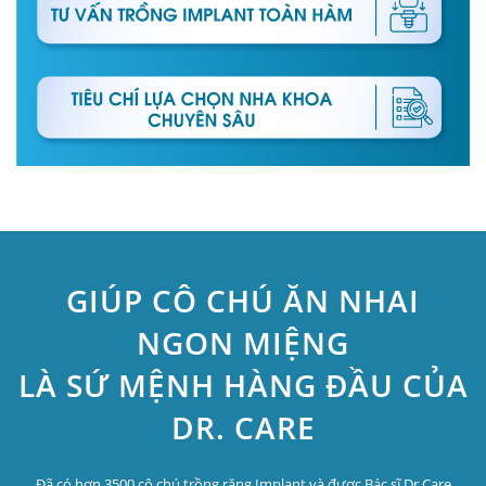
GIÚP CÔ CHÚ ĂN NHAI
NGON MIỆNG
LÀ SỨ MỆNH HÀNG ĐẦU CỦA
DR. CARE
Đã có hơn 3500 cô chú trồng răng Implant và được Bác sĩ Dr.Care