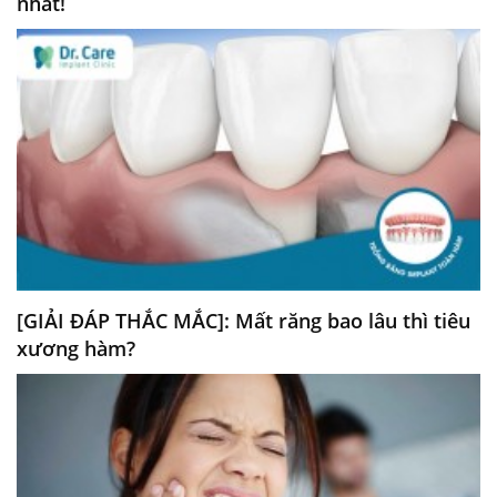
nhất!
[GIẢI ĐÁP THẮC MẮC]: Mất răng bao lâu thì tiêu
xương hàm?