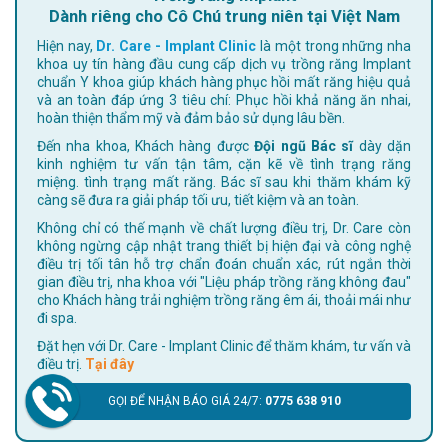
Dành riêng cho Cô Chú trung niên tại Việt Nam
Hiện nay,
Dr. Care - Implant Clinic
là một trong những nha
khoa uy tín hàng đầu cung cấp dịch vụ trồng răng Implant
chuẩn Y khoa giúp khách hàng phục hồi mất răng hiệu quả
và an toàn đáp ứng 3 tiêu chí: Phục hồi khả năng ăn nhai,
hoàn thiện thẩm mỹ và đảm bảo sử dụng lâu bền.
Đến nha khoa, Khách hàng được
Đội ngũ Bác sĩ
dày dặn
kinh nghiệm tư vấn tận tâm, cặn kẽ về tình trạng răng
miệng. tình trạng mất răng. Bác sĩ sau khi thăm khám kỹ
càng sẽ đưa ra giải pháp tối ưu, tiết kiệm và an toàn.
Không chỉ có thế mạnh về chất lượng điều trị, Dr. Care còn
không ngừng cập nhật trang thiết bị hiện đại và công nghệ
điều trị tối tân hỗ trợ chẩn đoán chuẩn xác, rút ngắn thời
gian điều trị, nha khoa với "Liệu pháp trồng răng không đau"
cho Khách hàng trải nghiệm trồng răng êm ái, thoải mái như
đi spa.
Đặt hẹn với Dr. Care - Implant Clinic để thăm khám, tư vấn và
điều trị.
Tại đây
GỌI ĐỂ NHẬN BÁO GIÁ 24/7:
0775 638 910