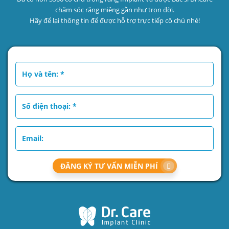
chăm sóc răng miệng gần như trọn đời.
Hãy để lại thông tin để được hỗ trợ trực tiếp cô chú nhé!
ĐĂNG KÝ TƯ VẤN MIỄN PHÍ