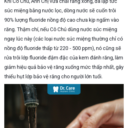
Khi Cô Chú, Anh Chị vừa chải răng xong, đã lập tức
súc miệng bằng nước lọc, dòng nước sẽ cuốn trôi
90% lượng fluoride nồng độ cao chưa kịp ngấm vào
răng. Thậm chí, nếu Cô Chú dùng nước súc miệng
ngay lúc này (các loại nước súc miệng thường chỉ có
nồng độ fluoride thấp từ 220 - 500 ppm), nó cũng sẽ
rửa trôi lớp fluoride đậm đặc của kem đánh răng, làm
giảm hiệu quả bảo vệ răng xuống mức thấp nhất, gây
thiếu hụt lớp bảo vệ răng cho người lớn tuổi.