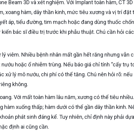
, xoang hàm, dây thần kinh, mức tiêu xương và vị trí đặt t
uyết áp, tiểu đường, tim mạch hoặc đang dùng thuốc chố
kiến bác sĩ điều trị trước khi phẫu thuật. Chú cần hỏi các
t nướu hoặc ổ nhiễm trùng. Nếu báo giá chỉ tính “cấy trụ t
 xử lý mô nướu, chi phí có thể tăng. Chú nên hỏi rõ: nếu
 riêng không.
ng hàm xuống thấp; hàm dưới có thể gần dây thần kinh. N
hoản phát sinh đáng kể. Tuy nhiên, chỉ định này phải dựa
ặc định ai cũng cần.