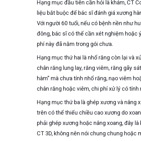
Hạng mục đầu tiên cần hỏi là khám, CT Cone Beam 3D và xét nghiệm. Với Implant toàn hàm, CT 3D là dữ
liệu bắt buộc để bác sĩ đánh giá xương hàm
Với người 60 tuổi, nếu có bệnh nền như h
đông, bác sĩ có thể cần xét nghiệm hoặc ý 
phí này đã nằm trong gói chưa.
Hạng mục thứ hai là nhổ răng còn lại và xử lý viêm. Nhiều bệnh nhân mất gần hết răng nhưng vẫn còn vài
chân răng lung lay, răng viêm, răng gãy sá
hàm” mà chưa tính nhổ răng, nạo viêm hoặc
chân răng hoặc viêm, chi phí xử lý có tính
Hạng mục thứ ba là ghép xương và nâng xoang. Với mất toàn hàm lâu năm, xương có thể tiêu nhiều. Hàm
trên có thể thiếu chiều cao xương do xoa
phải ghép xương hoặc nâng xoang, đây là k
CT 3D, không nên nói chung chung hoặc m