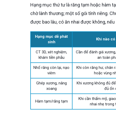
Hạng mục thứ tư là răng tạm hoặc hàm tạm. Một số gói toàn hàm có thể gồm hàm tạm trong thời gian
chờ lành thương; một số gói tính riêng. C
được bao lâu, có ăn nhai được không, nếu
Hạng mục dễ phát
Khi nào có
sinh
CT 3D, xét nghiệm,
Cần để đánh giá xương
khám tiền phẫu
an toàn ph
Nhổ răng còn lại, nạo
Khi còn răng hư, chân r
viêm
hoặc vùng nh
Ghép xương, nâng
Khi xương không đủ để đ
xoang
đủ ổn 
Khi cần thẩm mỹ, giao
Hàm tạm/răng tạm
nhai nhẹ trong 