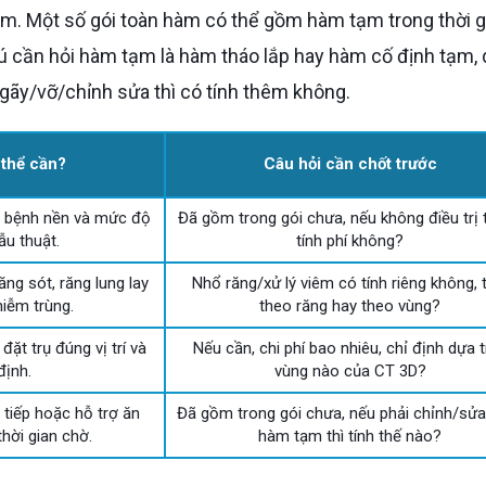
hú cần hỏi hàm tạm là hàm tháo lắp hay hàm cố định tạm,
 gãy/vỡ/chỉnh sửa thì có tính thêm không.
 thể cần?
Câu hỏi cần chốt trước
, bệnh nền và mức độ
Đã gồm trong gói chưa, nếu không điều trị 
ẫu thuật.
tính phí không?
ăng sót, răng lung lay
Nhổ răng/xử lý viêm có tính riêng không, 
iễm trùng.
theo răng hay theo vùng?
ặt trụ đúng vị trí và
Nếu cần, chi phí bao nhiêu, chỉ định dựa 
định.
vùng nào của CT 3D?
 tiếp hoặc hỗ trợ ăn
Đã gồm trong gói chưa, nếu phải chỉnh/sửa
thời gian chờ.
hàm tạm thì tính thế nào?