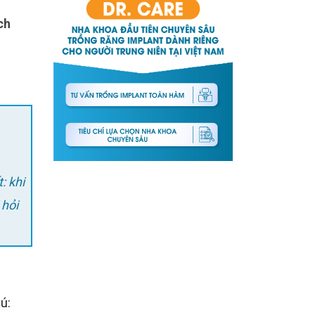
ch
 hỏi