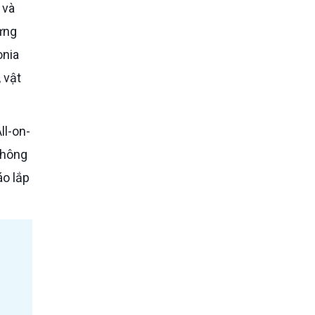
ưng
onia
 vật
 không
áo lắp