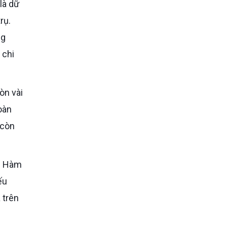
rụ.
ng
 chi
oàn
 còn
ếu
 trên