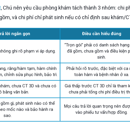
t
, Chú nên yêu cầu phòng khám tách thành 3 nhóm: chi p
gồm, và chi phí chỉ phát sinh nếu có chỉ định sau khám/C
trả lời ngắn gọn
Điều cần hiểu đúng
“Trọn gói” phải có danh sách hạn
không ghi rõ phạm vi áp dụng.
đã gồm, chưa gồm và điều kiện 
sinh.
ang, răng/hàm tạm, hàm chính
Phải hỏi rõ trước, đặc biệt với ca
, chỉnh sửa phục hình, bảo trì.
toàn hàm và bệnh nhân ở xa.
khám, chưa CT 3D và chưa có
Giá thấp trước CT 3D chỉ là tham 
ồ bằng văn bản.
chưa phải tổng chi phí điều trị th
 gồm gì, phát sinh nào có thể
Mọi câu trả lời quan trọng nên đượ
theo mốc nào và bảo hành ra
vào phiếu tư vấn/hợp đồng.
sao.