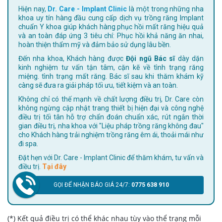
Hiện nay,
Dr. Care - Implant Clinic
là một trong những nha
khoa uy tín hàng đầu cung cấp dịch vụ trồng răng Implant
chuẩn Y khoa giúp khách hàng phục hồi mất răng hiệu quả
và an toàn đáp ứng 3 tiêu chí: Phục hồi khả năng ăn nhai,
hoàn thiện thẩm mỹ và đảm bảo sử dụng lâu bền.
Đến nha khoa, Khách hàng được
Đội ngũ Bác sĩ
dày dặn
kinh nghiệm tư vấn tận tâm, cặn kẽ về tình trạng răng
miệng. tình trạng mất răng. Bác sĩ sau khi thăm khám kỹ
càng sẽ đưa ra giải pháp tối ưu, tiết kiệm và an toàn.
Không chỉ có thế mạnh về chất lượng điều trị, Dr. Care còn
không ngừng cập nhật trang thiết bị hiện đại và công nghệ
điều trị tối tân hỗ trợ chẩn đoán chuẩn xác, rút ngắn thời
gian điều trị, nha khoa với "Liệu pháp trồng răng không đau"
cho Khách hàng trải nghiệm trồng răng êm ái, thoải mái như
đi spa.
Đặt hẹn với Dr. Care - Implant Clinic để thăm khám, tư vấn và
điều trị.
Tại đây
GỌI ĐỂ NHẬN BÁO GIÁ 24/7:
0775 638 910
(*) Kết quả điều trị có thể khác nhau tùy vào thể trạng mỗi