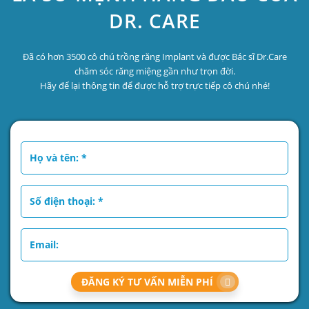
DR. CARE
Đã có hơn 3500 cô chú trồng răng Implant và được Bác sĩ Dr.Care
chăm sóc răng miệng gần như trọn đời.
Hãy để lại thông tin để được hỗ trợ trực tiếp cô chú nhé!
ĐĂNG KÝ TƯ VẤN MIỄN PHÍ