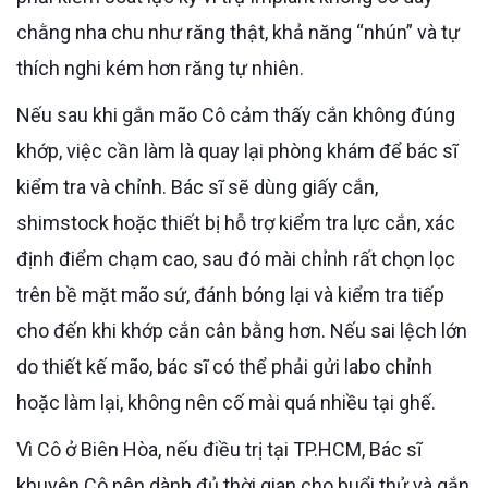
chằng nha chu như răng thật, khả năng “nhún” và tự
thích nghi kém hơn răng tự nhiên.
Nếu sau khi gắn mão Cô cảm thấy cắn không đúng
khớp, việc cần làm là quay lại phòng khám để bác sĩ
kiểm tra và chỉnh. Bác sĩ sẽ dùng giấy cắn,
shimstock hoặc thiết bị hỗ trợ kiểm tra lực cắn, xác
định điểm chạm cao, sau đó mài chỉnh rất chọn lọc
trên bề mặt mão sứ, đánh bóng lại và kiểm tra tiếp
cho đến khi khớp cắn cân bằng hơn. Nếu sai lệch lớn
do thiết kế mão, bác sĩ có thể phải gửi labo chỉnh
hoặc làm lại, không nên cố mài quá nhiều tại ghế.
Vì Cô ở Biên Hòa, nếu điều trị tại TP.HCM, Bác sĩ
khuyên Cô nên dành đủ thời gian cho buổi thử và gắn