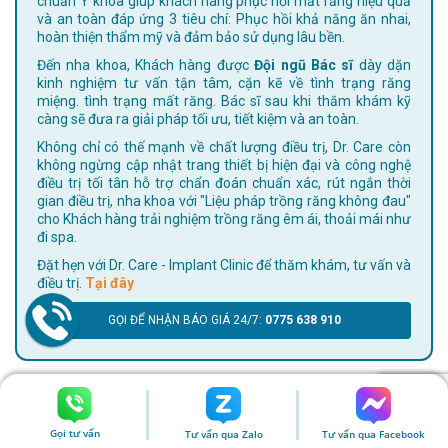
chuẩn Y khoa giúp khách hàng phục hồi mất răng hiệu quả
và an toàn đáp ứng 3 tiêu chí: Phục hồi khả năng ăn nhai,
hoàn thiện thẩm mỹ và đảm bảo sử dụng lâu bền.
Đến nha khoa, Khách hàng được
Đội ngũ Bác sĩ
dày dặn
kinh nghiệm tư vấn tận tâm, cặn kẽ về tình trạng răng
miệng. tình trạng mất răng. Bác sĩ sau khi thăm khám kỹ
càng sẽ đưa ra giải pháp tối ưu, tiết kiệm và an toàn.
Không chỉ có thế mạnh về chất lượng điều trị, Dr. Care còn
không ngừng cập nhật trang thiết bị hiện đại và công nghệ
điều trị tối tân hỗ trợ chẩn đoán chuẩn xác, rút ngắn thời
gian điều trị, nha khoa với "Liệu pháp trồng răng không đau"
cho Khách hàng trải nghiệm trồng răng êm ái, thoải mái như
đi spa.
Đặt hẹn với Dr. Care - Implant Clinic để thăm khám, tư vấn và
điều trị.
Tại đây
GỌI ĐỂ NHẬN BÁO GIÁ 24/7:
0775 638 910
(*) Kết quả điều trị có thể khác nhau tùy vào thể trạng mỗi
người.
Gọi tư vấn
Tư vấn qua Zalo
Tư vấn qua Facebook