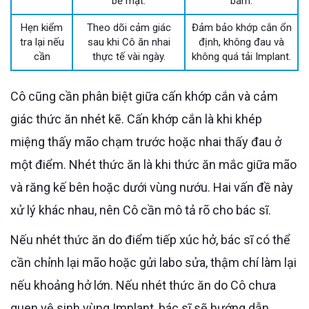
bề mặt.
bám.
Hẹn kiểm
Theo dõi cảm giác
Đảm bảo khớp cắn ổn
tra lại nếu
sau khi Cô ăn nhai
định, không đau và
cần
thực tế vài ngày.
không quá tải Implant.
Cô cũng cần phân biệt giữa cấn khớp cắn và cảm
giác thức ăn nhét kẽ. Cấn khớp cắn là khi khép
miệng thấy mão chạm trước hoặc nhai thấy đau ở
một điểm. Nhét thức ăn là khi thức ăn mắc giữa mão
và răng kế bên hoặc dưới vùng nướu. Hai vấn đề này
xử lý khác nhau, nên Cô cần mô tả rõ cho bác sĩ.
Nếu nhét thức ăn do điểm tiếp xúc hở, bác sĩ có thể
cần chỉnh lại mão hoặc gửi labo sửa, thậm chí làm lại
nếu khoảng hở lớn. Nếu nhét thức ăn do Cô chưa
quen vệ sinh vùng Implant, bác sĩ sẽ hướng dẫn