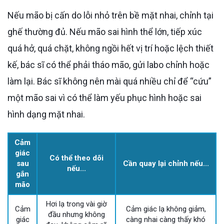
Nếu mão bị cấn do lỗi nhỏ trên bề mặt nhai, chỉnh tại
ghế thường đủ. Nếu mão sai hình thể lớn, tiếp xúc
quá hở, quá chặt, không ngồi hết vị trí hoặc lệch thiết
kế, bác sĩ có thể phải tháo mão, gửi labo chỉnh hoặc
làm lại. Bác sĩ không nên mài quá nhiều chỉ để “cứu”
một mão sai vì có thể làm yếu phục hình hoặc sai
hình dạng mặt nhai.
Cảm
giác
Có thể theo dõi
sau
Cần quay lại chỉnh nếu...
nếu...
gắn
mão
Hơi lạ trong vài giờ
Cảm
Cảm giác lạ không giảm,
đầu nhưng không
giác
càng nhai càng thấy khó