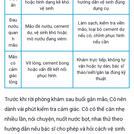
hoặc hình dạng kẽ khó
hướng dẫn vệ sinh đúng
ăn
vệ sinh.
dụng cụ.
Đau
Làm sạch, kiểm tra viền
nướu
Mão đè nướu, cement
mão, loại bỏ cement dư
quan
dư, vệ sinh khó hoặc
nếu có, chỉnh phục hình
h
mô nướu đang viêm.
nếu cần.
mão
Mão
Khám trực tiếp, không tự
có
Vít lỏng, cement bong
vặn hoặc tự dán; bác sĩ
cảm
hoặc vấn đề kết nối
tháo/siết/gắn lại đúng kỹ
giác
phục hình.
thuật.
lỏng
Trước khi rời phòng khám sau buổi gắn mão, Cô nên
dành vài phút kiểm tra cảm giác. Cô có thể cắn nhẹ
nhiều lần, nói chuyện, nuốt nước bọt, nhai thử theo
hướng dẫn nếu bác sĩ cho phép và hỏi cách vệ sinh.