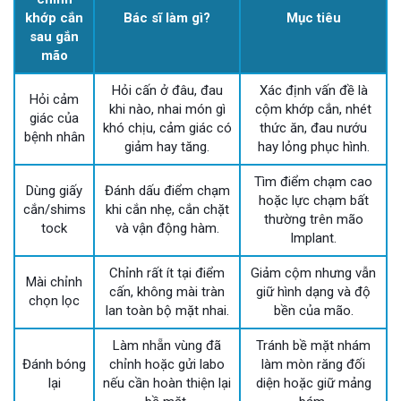
khớp cắn
Bác sĩ làm gì?
Mục tiêu
sau gắn
mão
Hỏi cấn ở đâu, đau
Xác định vấn đề là
Hỏi cảm
khi nào, nhai món gì
cộm khớp cắn, nhét
giác của
khó chịu, cảm giác có
thức ăn, đau nướu
bệnh nhân
giảm hay tăng.
hay lỏng phục hình.
Tìm điểm chạm cao
Dùng giấy
Đánh dấu điểm chạm
hoặc lực chạm bất
cắn/shims
khi cắn nhẹ, cắn chặt
thường trên mão
tock
và vận động hàm.
Implant.
Chỉnh rất ít tại điểm
Giảm cộm nhưng vẫn
Mài chỉnh
cấn, không mài tràn
giữ hình dạng và độ
chọn lọc
lan toàn bộ mặt nhai.
bền của mão.
Làm nhẵn vùng đã
Tránh bề mặt nhám
Đánh bóng
chỉnh hoặc gửi labo
làm mòn răng đối
lại
nếu cần hoàn thiện lại
diện hoặc giữ mảng