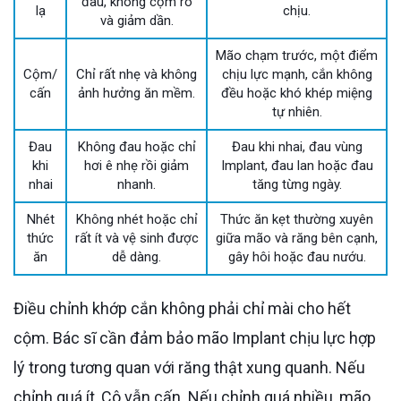
đau, không cộm rõ
lạ
chịu.
và giảm dần.
Mão chạm trước, một điểm
Cộm/
Chỉ rất nhẹ và không
chịu lực mạnh, cắn không
cấn
ảnh hưởng ăn mềm.
đều hoặc khó khép miệng
tự nhiên.
Đau
Không đau hoặc chỉ
Đau khi nhai, đau vùng
khi
hơi ê nhẹ rồi giảm
Implant, đau lan hoặc đau
nhai
nhanh.
tăng từng ngày.
Nhét
Không nhét hoặc chỉ
Thức ăn kẹt thường xuyên
thức
rất ít và vệ sinh được
giữa mão và răng bên cạnh,
ăn
dễ dàng.
gây hôi hoặc đau nướu.
Điều chỉnh khớp cắn không phải chỉ mài cho hết
cộm. Bác sĩ cần đảm bảo mão Implant chịu lực hợp
lý trong tương quan với răng thật xung quanh. Nếu
chỉnh quá ít, Cô vẫn cấn. Nếu chỉnh quá nhiều, mão