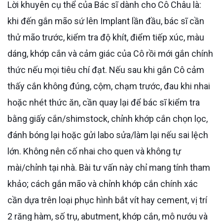
Lời khuyên cụ thể của Bác sĩ dành cho Cô Châu là:
khi đến gắn mão sứ lên Implant lần đầu, bác sĩ cần
thử mão trước, kiểm tra độ khít, điểm tiếp xúc, màu
dáng, khớp cắn và cảm giác của Cô rồi mới gắn chính
thức nếu mọi tiêu chí đạt. Nếu sau khi gắn Cô cảm
thấy cắn không đúng, cộm, chạm trước, đau khi nhai
hoặc nhét thức ăn, cần quay lại để bác sĩ kiểm tra
bằng giấy cắn/shimstock, chỉnh khớp cắn chọn lọc,
đánh bóng lại hoặc gửi labo sửa/làm lại nếu sai lệch
lớn. Không nên cố nhai cho quen và không tự
mài/chỉnh tại nhà. Bài tư vấn này chỉ mang tính tham
khảo; cách gắn mão và chỉnh khớp cắn chính xác
cần dựa trên loại phục hình bắt vít hay cement, vị trí
2 răng hàm, số trụ, abutment, khớp cắn, mô nướu và