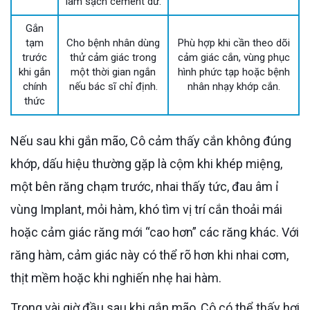
làm sạch cement dư.
Gắn
tạm
Cho bệnh nhân dùng
Phù hợp khi cần theo dõi
trước
thử cảm giác trong
cảm giác cắn, vùng phục
khi gắn
một thời gian ngắn
hình phức tạp hoặc bệnh
chính
nếu bác sĩ chỉ định.
nhân nhạy khớp cắn.
thức
Nếu sau khi gắn mão, Cô cảm thấy cắn không đúng
khớp, dấu hiệu thường gặp là cộm khi khép miệng,
một bên răng chạm trước, nhai thấy tức, đau âm ỉ
vùng Implant, mỏi hàm, khó tìm vị trí cắn thoải mái
hoặc cảm giác răng mới “cao hơn” các răng khác. Với
răng hàm, cảm giác này có thể rõ hơn khi nhai cơm,
thịt mềm hoặc khi nghiến nhẹ hai hàm.
Trong vài giờ đầu sau khi gắn mão, Cô có thể thấy hơi