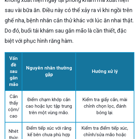
sau vài bữa ăn. Điều này có thể xảy ra vì khi ngồi trên
ghế nha, bệnh nhân cắn thử khác với lúc ăn nhai thật.
Do đó, buổi tái khám sau gắn mão là cần thiết, đặc
biệt với phục hình răng hàm.
Vấn
đề
Nguyên nhân thường
sau
Hướng xử lý
gặp
gắn
mão
Cắn
Điểm chạm khớp cắn
Kiểm tra giấy cắn, mài
thấy
cao hoặc lực tập trung
chỉnh chọn lọc, đánh
cộm/
trên một vùng mão.
bóng lại.
cao
Điểm tiếp xúc với răng
Kiểm tra điểm tiếp xúc,
Nhét
kế bên chưa phù hợp
chỉnh/sửa mão hoặc
thức