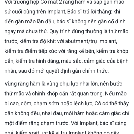
Với trường hợp Cô mất 2 răng hàm và sắp gắn mão
sứ cuối cùng trên Implant, Bác sĩ trả lời thẳng: khi
đến gắn mão lần đầu, bác sĩ không nên gắn cố định
ngay mà chưa thử. Quy trình đúng thường là thử mão
trước, kiểm tra độ khít với abutment/trụ Implant,
kiểm tra điểm tiếp xúc với răng kế bên, kiểm tra khớp
cắn, kiểm tra hình dáng, màu sắc, cảm giác của bệnh
nhân, sau đó mới quyết định gắn chính thức.
Vùng răng hàm là vùng chịu lực nhai lớn, nên bước
thử mão và chỉnh khớp cắn rất quan trọng. Nếu mão
bị cao, cộm, chạm sớm hoặc lệch lực, Cô có thể thấy
cắn không đều, nhai đau, mỏi hàm hoặc cảm giác chỉ
một điểm răng chạm trước. Với Implant, bác sĩ càng
phải kiểm soát lực kỹ vì trụ Implant không có dây