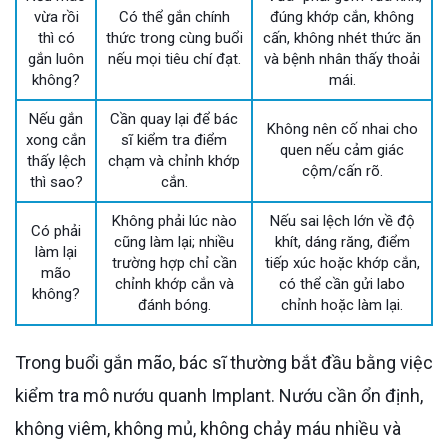
vừa rồi
Có thể gắn chính
đúng khớp cắn, không
thì có
thức trong cùng buổi
cấn, không nhét thức ăn
gắn luôn
nếu mọi tiêu chí đạt.
và bệnh nhân thấy thoải
không?
mái.
Nếu gắn
Cần quay lại để bác
Không nên cố nhai cho
xong cắn
sĩ kiểm tra điểm
quen nếu cảm giác
thấy lệch
chạm và chỉnh khớp
cộm/cấn rõ.
thì sao?
cắn.
Không phải lúc nào
Nếu sai lệch lớn về độ
Có phải
cũng làm lại; nhiều
khít, dáng răng, điểm
làm lại
trường hợp chỉ cần
tiếp xúc hoặc khớp cắn,
mão
chỉnh khớp cắn và
có thể cần gửi labo
không?
đánh bóng.
chỉnh hoặc làm lại.
Trong buổi gắn mão, bác sĩ thường bắt đầu bằng việc
kiểm tra mô nướu quanh Implant. Nướu cần ổn định,
không viêm, không mủ, không chảy máu nhiều và