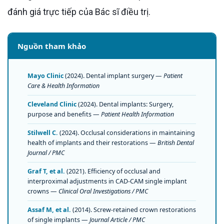
đánh giá trực tiếp của Bác sĩ điều trị.
Nguồn tham khảo
Mayo Clinic
(2024). Dental implant surgery —
Patient
Care & Health Information
Cleveland Clinic
(2024). Dental implants: Surgery,
purpose and benefits —
Patient Health Information
Stilwell C.
(2024). Occlusal considerations in maintaining
health of implants and their restorations —
British Dental
Journal / PMC
Graf T, et al.
(2021). Efficiency of occlusal and
interproximal adjustments in CAD-CAM single implant
crowns —
Clinical Oral Investigations / PMC
Assaf M, et al.
(2014). Screw-retained crown restorations
of single implants —
Journal Article / PMC