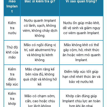
mão
Bác sĩ kiểm tra gì?
Vì sao quan trọng?
Implan
t
Nướu quanh Implant
Kiểm
Nướu ổn giúp mão khít,
có lành, sạch, không
tra
dễ vệ sinh và giảm nguy
viêm, không chảy dịch
nướu
cơ viêm quanh Implant.
không.
Mão có ngồi đúng vị
Mão không khít có thể
Thử độ
trí, sát abutment/trụ
gây cộm, hở, nhét thức
khít của
và không bị kênh
ăn hoặc viêm mô quanh
mão
không.
Implant.
Kiểm
Mão chạm răng kế
Điểm tiếp xúc tốt giúp
tra
bên vừa đủ, không
hạn chế nhét thức ăn và
điểm
quá chặt và không hở
bảo vệ nướu kẽ.
tiếp xúc
kẽ.
Kiểm
Mão có chạm sớm,
Khớp cắn đúng giúp
tra
cấn, cao hoặc chịu
Implant chịu lực an toàn
khớp
lực lệch không.
hơn khi ăn nhai.