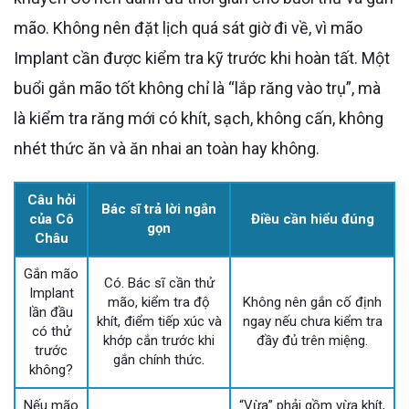
mão. Không nên đặt lịch quá sát giờ đi về, vì mão
Implant cần được kiểm tra kỹ trước khi hoàn tất. Một
buổi gắn mão tốt không chỉ là “lắp răng vào trụ”, mà
là kiểm tra răng mới có khít, sạch, không cấn, không
nhét thức ăn và ăn nhai an toàn hay không.
Câu hỏi
Bác sĩ trả lời ngắn
của Cô
Điều cần hiểu đúng
gọn
Châu
Gắn mão
Có. Bác sĩ cần thử
Implant
mão, kiểm tra độ
Không nên gắn cố định
lần đầu
khít, điểm tiếp xúc và
ngay nếu chưa kiểm tra
có thử
khớp cắn trước khi
đầy đủ trên miệng.
trước
gắn chính thức.
không?
Nếu mão
“Vừa” phải gồm vừa khít,