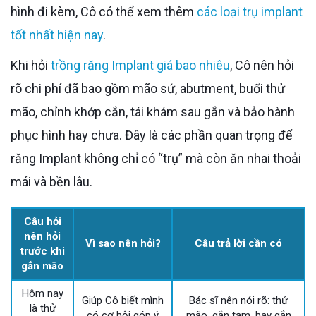
hình đi kèm, Cô có thể xem thêm
các loại trụ implant
tốt nhất hiện nay
.
Khi hỏi
trồng răng Implant giá bao nhiêu
, Cô nên hỏi
rõ chi phí đã bao gồm mão sứ, abutment, buổi thử
mão, chỉnh khớp cắn, tái khám sau gắn và bảo hành
phục hình hay chưa. Đây là các phần quan trọng để
răng Implant không chỉ có “trụ” mà còn ăn nhai thoải
mái và bền lâu.
Câu hỏi
nên hỏi
Vì sao nên hỏi?
Câu trả lời cần có
trước khi
gắn mão
Hôm nay
Giúp Cô biết mình
Bác sĩ nên nói rõ: thử
là thử
có cơ hội góp ý
mão, gắn tạm, hay gắn