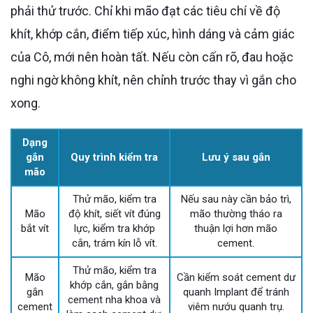
phải thử trước. Chỉ khi mão đạt các tiêu chí về độ
khít, khớp cắn, điểm tiếp xúc, hình dáng và cảm giác
của Cô, mới nên hoàn tất. Nếu còn cấn rõ, đau hoặc
nghi ngờ không khít, nên chỉnh trước thay vì gắn cho
xong.
Dạng
gắn
Quy trình kiểm tra
Lưu ý sau gắn
mão
Thử mão, kiểm tra
Nếu sau này cần bảo trì,
Mão
độ khít, siết vít đúng
mão thường tháo ra
bắt vít
lực, kiểm tra khớp
thuận lợi hơn mão
cắn, trám kín lỗ vít.
cement.
Thử mão, kiểm tra
Mão
Cần kiểm soát cement dư
khớp cắn, gắn bằng
gắn
quanh Implant để tránh
cement nha khoa và
cement
viêm nướu quanh trụ.