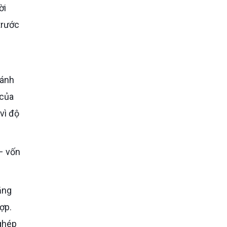
ời
trước
đánh
 của
vì độ
ợp.
 ghép