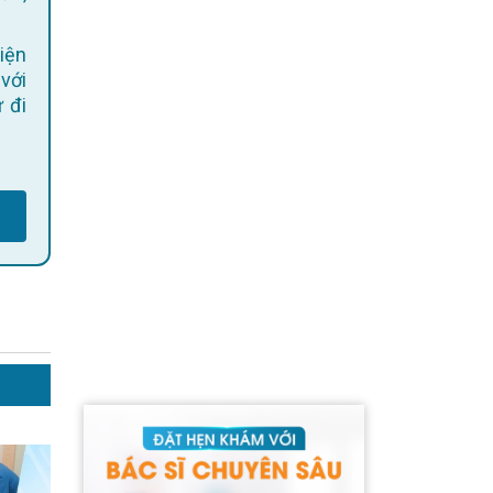
 với
 đi