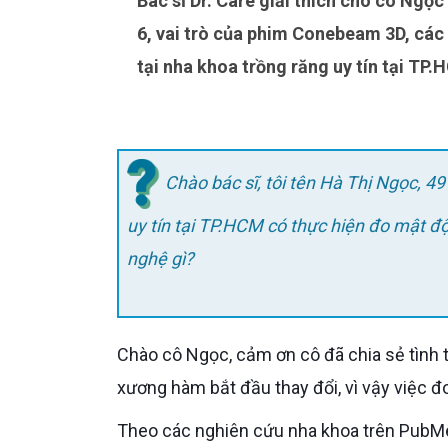
Bác sĩ Dr. Care giải thích cho cô Ngọc về việc đo mật độ xương trước khi trồng Implant răng số
6, vai trò của phim Conebeam 3D, các
tại nha khoa trồng răng uy tín tại TP.
Chào bác sĩ, tôi tên Hà Thị Ngọc, 49
uy tín tại TP.HCM có thực hiện đo mật đ
nghệ gì?
Chào cô Ngọc, cảm ơn cô đã chia sẻ tình trạng mất răng số 6 được 6 tháng. Khoảng thời gian này đủ để
xương hàm bắt đầu thay đổi, vì vậy việc đo
Theo các nghiên cứu nha khoa trên PubMed, những tháng đầu sau khi mất răng là giai đoạn xương hàm