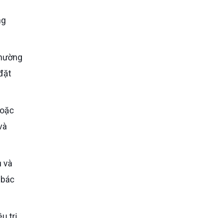
ng
đặt
và
ụ và
 bác