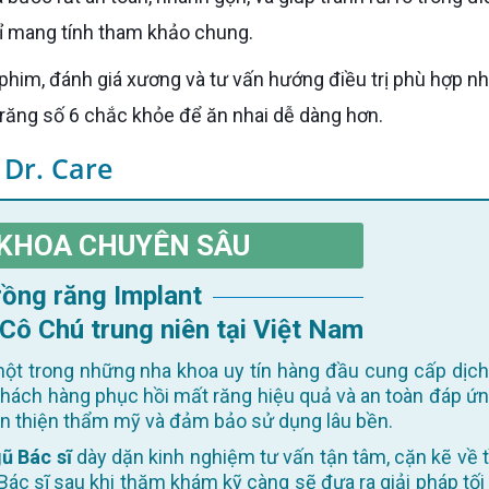
hỉ mang tính tham khảo chung.
răng số 6 chắc khỏe để ăn nhai dễ dàng hơn.
 Dr. Care
KHOA CHUYÊN SÂU
Trồng răng Implant
 Cô Chú trung niên tại Việt Nam
ột trong những nha khoa uy tín hàng đầu cung cấp dịch
khách hàng phục hồi mất răng hiệu quả và an toàn đáp ứn
oàn thiện thẩm mỹ và đảm bảo sử dụng lâu bền.
ũ Bác sĩ
dày dặn kinh nghiệm tư vấn tận tâm, cặn kẽ về t
Bác sĩ sau khi thăm khám kỹ càng sẽ đưa ra giải pháp tối