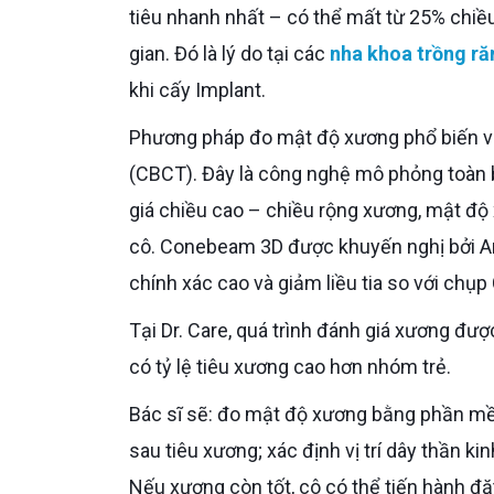
tiêu nhanh nhất – có thể mất từ 25% chiều
gian. Đó là lý do tại các
nha khoa trồng ră
khi cấy Implant.
Phương pháp đo mật độ xương phổ biến và chính xác nhất hiện nay là chụp phim Conebeam CT 3D
(CBCT). Đây là công nghệ mô phỏng toàn 
giá chiều cao – chiều rộng xương, mật đ
cô. Conebeam 3D được khuyến nghị bởi Ame
chính xác cao và giảm liều tia so với chụ
Tại Dr. Care, quá trình đánh giá xương được thực hiện theo tiêu chuẩn điều trị cho người trung niên – vốn
có tỷ lệ tiêu xương cao hơn nhóm trẻ.
Bác sĩ sẽ: đo mật độ xương bằng phần mềm chuyên dụng trong máy CBCT; đánh giá hình dạng ổ răng
sau tiêu xương; xác định vị trí dây thần k
Nếu xương còn tốt, cô có thể tiến hành đặt