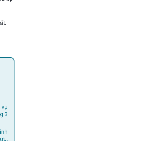
 vụ
g 3
ình
 ưu,