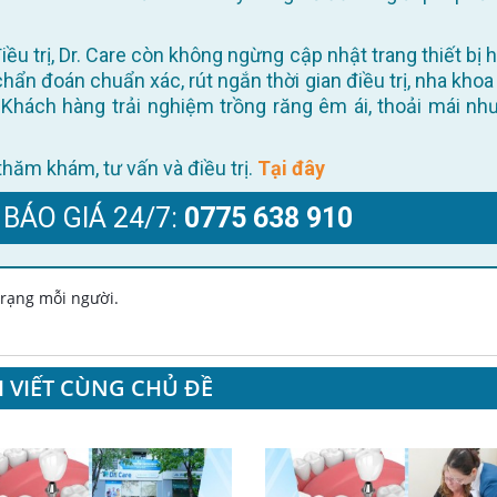
 chẩn đoán chuẩn xác, rút ngắn thời gian điều trị, nha khoa
Khách hàng trải nghiệm trồng răng êm ái, thoải mái như
ể thăm khám, tư vấn và điều trị.
Tại đây
 BÁO GIÁ 24/7:
0775 638 910
 trạng mỗi người.
I VIẾT CÙNG CHỦ ĐỀ