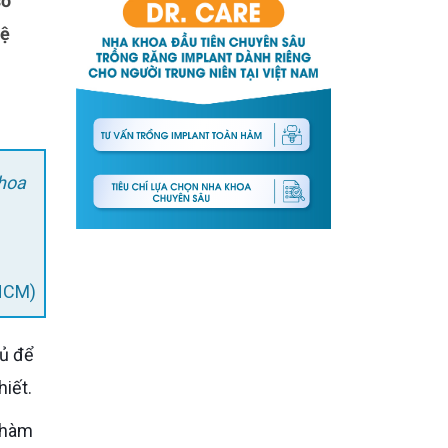
hệ
khoa
PHCM)
hiết.