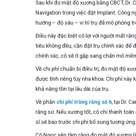
Sau khi đo mật độ xương bằng CBCT, Dr. Care ứng dụng thêm hệ thống dẫn đường động DCarer
Navigation trong việc đặt Implant. Công n
hướng – độ sâu – vị trí trụ đã mô phỏng t
Điều này đặc biệt có lợi với người mất răng số 6 như cô, vì xương hàm dưới và hàm trên ở vị trí này thường
tiêu không đều, cần đặt trụ chính xác để đ
chính xác, cô sẽ ít gặp sang chấn mô mềm
Về chi phí chuẩn bị điều trị, đo mật độ xương bằng CBCT thường nằm trong chi phí khám ban đầu hoặc
được tính riêng tùy nha khoa. Chi phí này 
khả năng tồn tại lâu dài của trụ.
Về phần
chi phí trồng răng số 6
, tại Dr. 
răng sứ. Nếu xương tốt, cô chỉ thanh toá
sĩ sẽ báo trước chi phí bổ sung tương ứng
Cô Ngọc yên tâm rằng đo mật độ xương là bước rất an toàn, nhanh gọn, và giúp tránh rủi ro trong điều trị.