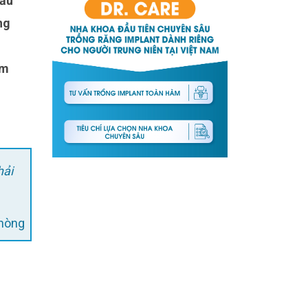
ng
ầm
hải
phòng
: