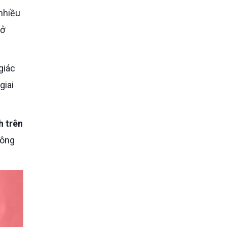
nhiều
 ở
giác
giai
h trên
hông