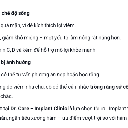
h chế độ sống
quá mặn, vì dễ kích thích lợi viêm.
 giảm khô miệng – một yếu tố làm nóng rát nặng hơn.
amin C, D và kẽm để hỗ trợ mô lợi khỏe mạnh.
 bị ảnh hưởng
sĩ có thể tư vấn phương án nẹp hoặc bọc răng.
ăng do viêm nha chu, cô có thể cân nhắc
trồng răng sứ c
 chắc.
 tại Dr. Care – Implant Clinic
là lựa chọn tối ưu. Implant
chắn, ngăn tiêu xương hàm – ưu điểm vượt trội so với hàm