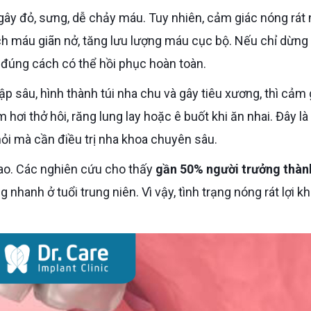
gây đỏ, sưng, dễ chảy máu. Tuy nhiên, cảm giác nóng rát 
ạch máu giãn nở, tăng lưu lượng máu cục bộ. Nếu chỉ dừng
c đúng cách có thể hồi phục hoàn toàn.
 sâu, hình thành túi nha chu và gây tiêu xương, thì cảm 
 hơi thở hôi, răng lung lay hoặc ê buốt khi ăn nhai. Đây là 
hỏi mà cần điều trị nha khoa chuyên sâu.
cao. Các nghiên cứu cho thấy
gần 50% người trưởng thàn
ăng nhanh ở tuổi trung niên. Vì vậy, tình trạng nóng rát lợi k