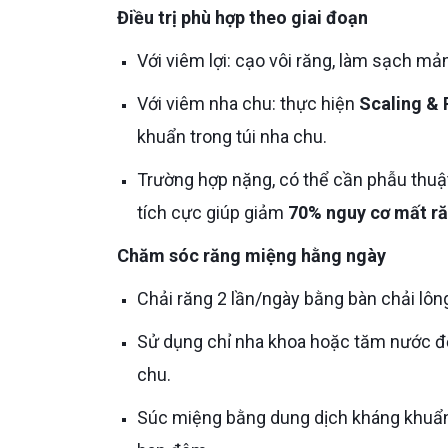
Điều trị phù hợp theo giai đoạn
Với viêm lợi: cạo vôi răng, làm sạch 
Với viêm nha chu: thực hiện
Scaling & 
khuẩn trong túi nha chu.
Trường hợp nặng, có thể cần phẫu thuật nha chu hoặc ghép xương. Harvard Health ghi nhận điều trị
tích cực giúp giảm
70% nguy cơ mất r
Chăm sóc răng miệng hằng ngày
Chải răng 2 lần/ngày bằng bàn chải l
Sử dụng chỉ nha khoa hoặc tăm nước để làm sạch kẽ răng – nơi dễ tích tụ mảng bám gây viêm nha
chu.
Súc miệng bằng dung dịch kháng khuẩn không cồn, đặc biệt vào buổi tối, để giảm vi khuẩn hoạt động