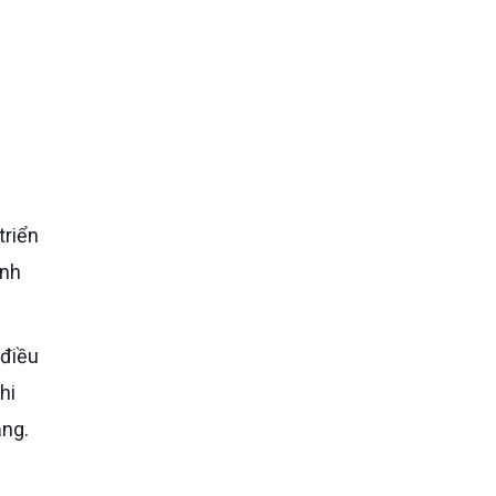
ánh
 điều
hi
ẳng.