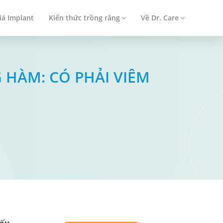
iá Implant
Kiến thức trồng răng
Về Dr. Care
G HÀM: CÓ PHẢI VIÊM