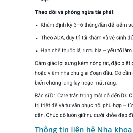
Theo dõi và phòng ngừa tái phát
Khám định kỳ 3–6 tháng/lần để kiểm s
Theo ADA, duy trì tái khám và vệ sinh
Hạn chế thuốc lá, rượu bia – yếu tố là
Cảm giác lợi sưng kèm nóng rát, đặc biệt ở vùng răng hàm, nhiều khả năng là dấu hiệu viêm lợi tiến triển
hoặc viêm nha chu giai đoạn đầu. Cô cần đ
biến chứng lung lay hoặc mất răng.
Bác sĩ Dr. Care trân trọng mời cô đến
Dr. C
trị triệt để và tư vấn phục hồi phù hợp – 
cần. Chúc cô luôn giữ nụ cười khỏe đẹp đ
Thông tin liên hệ Nha khoa