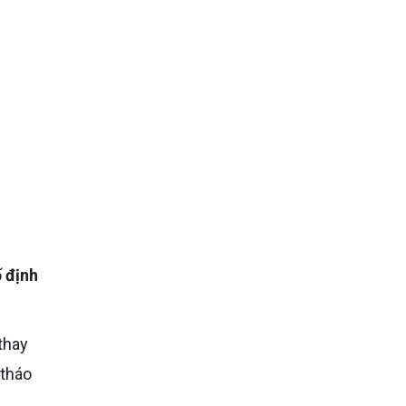
ố định
 thay
 tháo