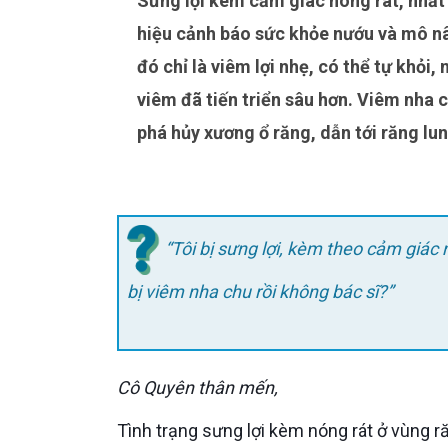
Sưng lợi kèm cảm giác nóng rát, nhất là ở vùng răng hàm – nơi chịu lực nhai nhiều nhất – là dấu
hiệu cảnh báo sức khỏe nướu và mô n
đó chỉ là viêm lợi nhẹ, có thể tự khỏi,
viêm đã tiến triển sâu hơn. Viêm nha 
phá hủy xương ổ răng, dẫn tới răng lun
“Tôi bị sưng lợi, kèm theo cảm giác 
bị viêm nha chu rồi không bác sĩ?”
Cô Quyên thân mến,
Tình trạng sưng lợi kèm nóng rát ở vùng 