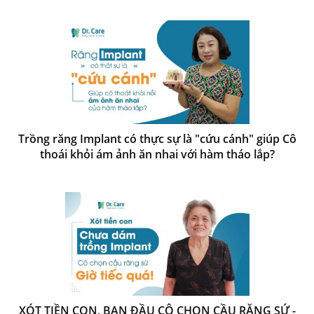
Trồng răng Implant có thực sự là "cứu cánh" giúp Cô
thoái khỏi ám ảnh ăn nhai với hàm tháo lắp?
XÓT TIỀN CON, BAN ĐẦU CÔ CHỌN CẦU RĂNG SỨ -