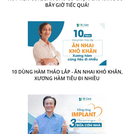
BÂY GIỜ TIẾC QUÁ!
10 DÙNG HÀM THÁO LẮP - ĂN NHAI KHÓ KHĂN,
XƯƠNG HÀM TIÊU ĐI NHIỀU