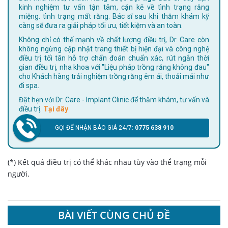
kinh nghiệm tư vấn tận tâm, cặn kẽ về tình trạng răng
miệng. tình trạng mất răng. Bác sĩ sau khi thăm khám kỹ
càng sẽ đưa ra giải pháp tối ưu, tiết kiệm và an toàn.
Không chỉ có thế mạnh về chất lượng điều trị, Dr. Care còn
không ngừng cập nhật trang thiết bị hiện đại và công nghệ
điều trị tối tân hỗ trợ chẩn đoán chuẩn xác, rút ngắn thời
gian điều trị, nha khoa với "Liệu pháp trồng răng không đau"
cho Khách hàng trải nghiệm trồng răng êm ái, thoải mái như
đi spa.
Đặt hẹn với Dr. Care - Implant Clinic để thăm khám, tư vấn và
điều trị.
Tại đây
GỌI ĐỂ NHẬN BÁO GIÁ 24/7:
0775 638 910
(*) Kết quả điều trị có thể khác nhau tùy vào thể trạng mỗi
người.
BÀI VIẾT CÙNG CHỦ ĐỀ