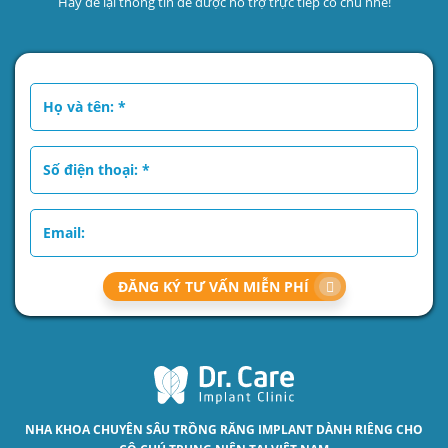
Hãy để lại thông tin để được hỗ trợ trực tiếp cô chú nhé!
ĐĂNG KÝ TƯ VẤN MIỄN PHÍ
NHA KHOA CHUYÊN SÂU
TRỒNG RĂNG IMPLANT
DÀNH RIÊNG CHO