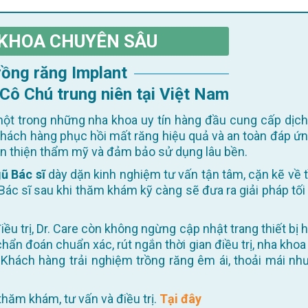
KHOA CHUYÊN SÂU
Trồng răng Implant
 Cô Chú trung niên tại Việt Nam
ột trong những nha khoa uy tín hàng đầu cung cấp dịch
khách hàng phục hồi mất răng hiệu quả và an toàn đáp ứn
oàn thiện thẩm mỹ và đảm bảo sử dụng lâu bền.
ũ Bác sĩ
dày dặn kinh nghiệm tư vấn tận tâm, cặn kẽ về t
Bác sĩ sau khi thăm khám kỹ càng sẽ đưa ra giải pháp tối
 chẩn đoán chuẩn xác, rút ngắn thời gian điều trị, nha khoa
Khách hàng trải nghiệm trồng răng êm ái, thoải mái như
ể thăm khám, tư vấn và điều trị.
Tại đây