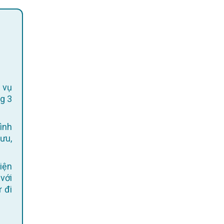
 vụ
g 3
ình
 ưu,
 với
 đi