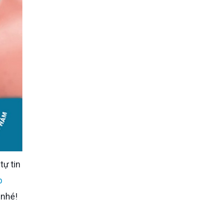
tự tin
p
 nhé!