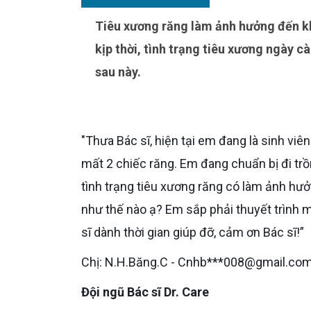
Tiêu xương răng làm ảnh hưởng đến khả năng phát âm của Cô Chú, Anh Chị. Nếu không điều trị
kịp thời, tình trạng tiêu xương ngày c
sau này.
"Thưa Bác sĩ, hiện tại em đang là sinh viên năm cuối, tuy nhiên trong lần té xe cách đây 3 tháng em đã bị
mất 2 chiếc răng. Em đang chuẩn bị đi trồ
tình trạng tiêu xương răng có làm ảnh hư
như thế nào ạ? Em sắp phải thuyết trình 
sĩ dành thời gian giúp đỡ, cảm ơn Bác sĩ!”
Chị: N.H.Băng.C - Cnhb***008@gmail.co
Đội ngũ Bác sĩ Dr. Care