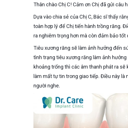
Thân chào Chị C! Cảm ơn Chị đã gửi câu hỏ
Dựa vào chia sẻ của Chị C, Bác sĩ thấy rằng Chị đã mất răng cách đây 3 tháng nên thời điểm này hoàn
toàn hợp lý để Chị tiến hành trồng răng. Đ
ra nghiêm trọng hơn mà còn đảm bảo tốt c
Tiêu xương răng sẽ làm ảnh hưởng đến sức khỏe răng miệng cũng như thể trạng. Trong đó phải kể đến
tình trạng tiêu xương răng làm ảnh hưởng 
khoảng trống thì các âm thanh phát ra sẽ 
làm mất tự tin trong giao tiếp. Điều này là
người nghe.