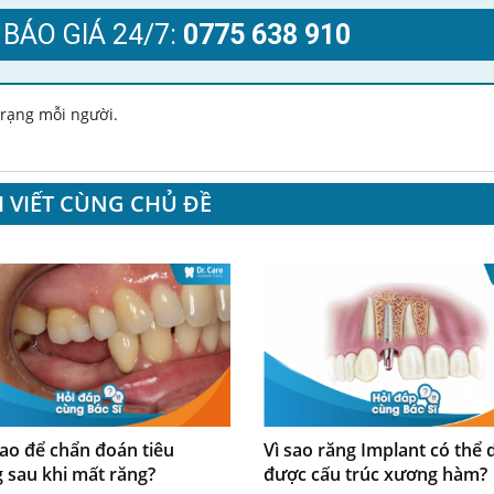
 BÁO GIÁ 24/7:
0775 638 910
 trạng mỗi người.
I VIẾT CÙNG CHỦ ĐỀ
ao để chẩn đoán tiêu
Vì sao răng Implant có thể d
 sau khi mất răng?
được cấu trúc xương hàm?