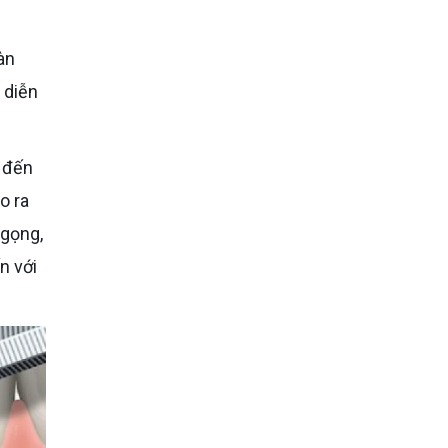
 diễn
o ra
ngọng,
n với