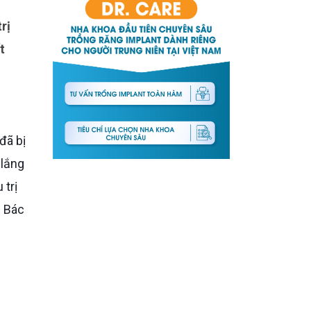
t
 lắng
 trị
g Bác