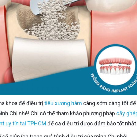
ha khoa để điều trị
tiêu xương hàm
càng sớm càng tốt để 
mình Chị nhé! Chị có thể tham khảo phương pháp
cấy ghé
nt uy tín tại TPHCM
để ca điều trị được đảm bảo tốt nhất
ĩ sẽ giúp ích trong quá trình điều trị của mình Chị nhé!