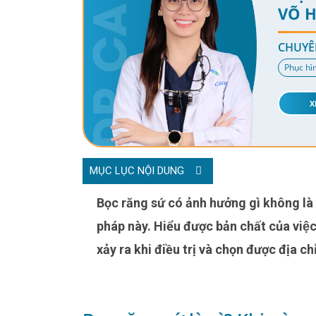
VÕ 
CHUYÊ
Phục hì
X
MỤC LỤC NỘI DUNG
Bọc răng sứ có ảnh hưởng gì không là điều khiến nhiều người bận tâm trước khi lựa chọn phương
pháp này. Hiểu được bản chất của vi
xảy ra khi điều trị và chọn được địa chi