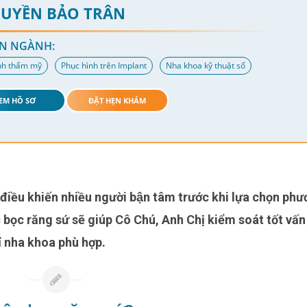
HUYỀN BẢO TRÂN
N NGÀNH:
nh thẩm mỹ
Phục hình trên Implant
Nha khoa kỹ thuật số
EM HỒ SƠ
ĐẶT HẸN KHÁM
ệc bọc răng sứ sẽ giúp Cô Chú, Anh Chị kiểm soát tốt vấ
̉ nha khoa phù hợp.