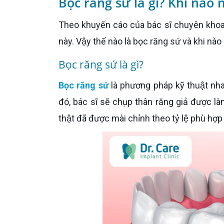
Bọc răng sứ là gì? Khi nào 
Theo khuyến cáo của bác sĩ chuyên khoa thì không phải ai cũng phù hợp với phương pháp bọc răng sứ
này. Vậy thế nào là bọc răng sứ và khi n
Bọc răng sứ là gì?
Bọc răng sứ
là phương pháp kỹ thuật nh
đó, bác sĩ sẽ chụp thân răng giả được l
thật đã được mài chỉnh theo tỷ lệ phù hợp 