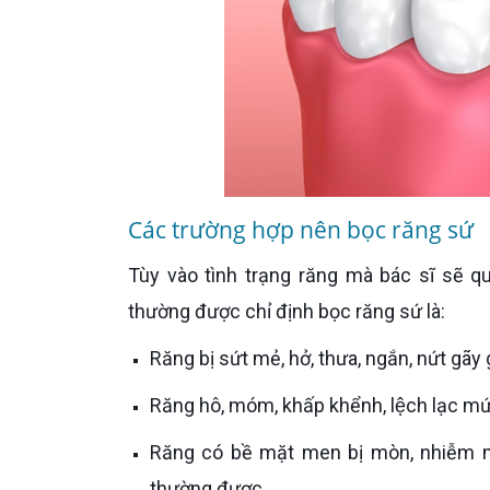
Các trường hợp nên bọc răng sứ
Tùy vào tình trạng răng mà bác sĩ sẽ quyết định nên bọc răng sứ hay không. Các trường hợp thông
thường được chỉ định bọc răng sứ là:
Răng bị sứt mẻ, hở, thưa, ngắn, nứt ga
Răng hô, móm, khấp khểnh, lệch lạc mứ
Răng có bề mặt men bị mòn, nhiễm màu, đổi màu nặng không thể phục hồi hoặc tẩy trắng thông
thường được.