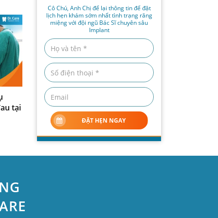
Cô Chú, Anh Chị để lại thông tin để đặt
lịch hẹn khám sớm nhất tình trạng răng
miệng với đội ngũ Bác Sĩ chuyên sâu
Implant
ụ
au tại
ĐẶT HẸN NGAY
ỆNG
CARE