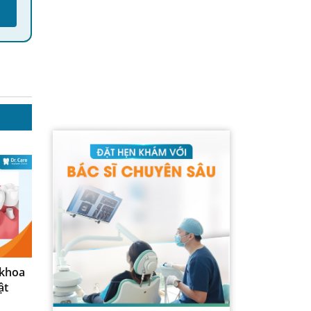
 khoa
ật