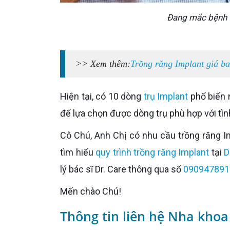
Đang mắc bệnh t
>> Xem thêm:
Trồng răng Implant giá ba
Hiện tại, có 10 dòng
trụ Implant
phổ biến 
để lựa chọn được dòng trụ phù hợp với tìn
Cô Chú, Anh Chị có nhu cầu trồng răng Implant có thể trực tiếp đến thăm khám tại các Nha khoa hoặc
tìm hiểu
quy trình trồng răng Implant
tại
D
lý bác sĩ Dr. Care thông qua số
090947891
Mến chào Chú!
Thông tin liên hệ Nha khoa