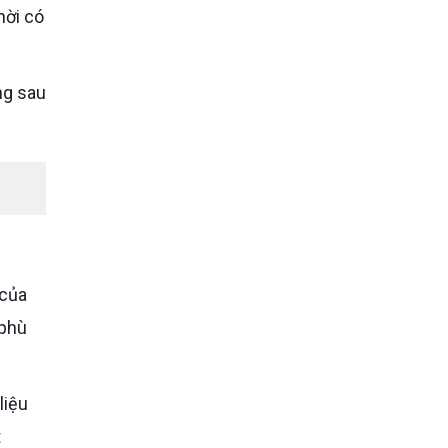
hời có
 của
 phù
liệu
t