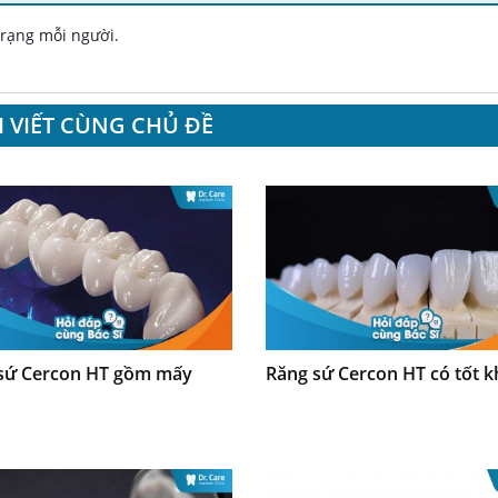
 trạng mỗi người.
I VIẾT CÙNG CHỦ ĐỀ
sứ Cercon HT gồm mấy
Răng sứ Cercon HT có tốt 