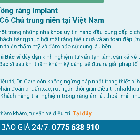
Trồng răng Implant
 Cô Chú trung niên tại Việt Nam
ột trong những nha khoa uy tín hàng đầu cung cấp dịch
khách hàng phục hồi mất răng hiệu quả và an toàn đáp ứn
oàn thiện thẩm mỹ và đảm bảo sử dụng lâu bền.
ũ Bác sĩ
dày dặn kinh nghiệm tư vấn tận tâm, cặn kẽ về t
Bác sĩ sau khi thăm khám kỹ càng sẽ đưa ra giải pháp tối
 chẩn đoán chuẩn xác, rút ngắn thời gian điều trị, nha khoa
Khách hàng trải nghiệm trồng răng êm ái, thoải mái như
ể thăm khám, tư vấn và điều trị.
Tại đây
 BÁO GIÁ 24/7:
0775 638 910