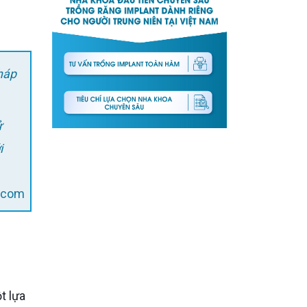
pháp
i
l.com