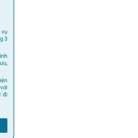
 vụ
g 3
ình
 ưu,
 với
 đi