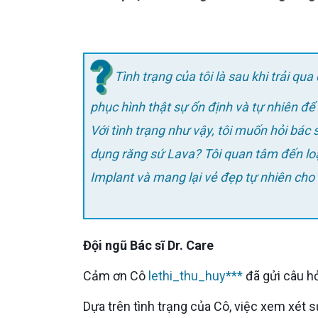
Tình trạng của tôi là sau khi trải qua
phục hình thật sự ổn định và tự nhiên để
Với tình trạng như vậy, tôi muốn hỏi bác sĩ rằng đối tượng nào thường được xem xét phù hợp để sử
dụng răng sứ Lava? Tôi quan tâm đến loại
Implant và mang lại vẻ đẹp tự nhiên cho
Đội ngũ Bác sĩ Dr. Care
Cảm ơn Cô
lethi_thu_huy***
đã gửi câu hỏ
Dựa trên tình trạng của Cô, việc xem xét sử dụng răng sứ Lava để phục hình răng trên Implant là một lựa