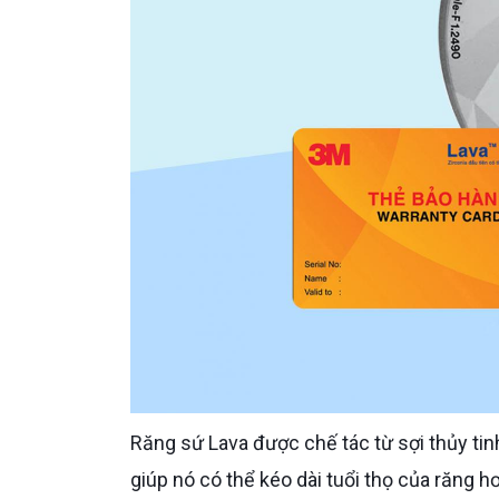
Răng sứ Lava được chế tác từ sợi thủy tinh sứ có tính năng độ bền cao và khả năng tương thích sinh học,
giúp nó có thể kéo dài tuổi thọ của răng hơ