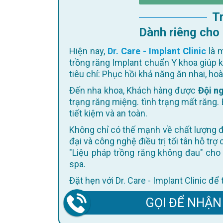
Dành riêng cho
Hiện nay,
Dr. Care - Implant Clinic
là m
trồng răng Implant chuẩn Y khoa giúp 
tiêu chí: Phục hồi khả năng ăn nhai, h
Đến nha khoa, Khách hàng được
Đội ng
trạng răng miệng. tình trạng mất răng. 
tiết kiệm và an toàn.
Không chỉ có thế mạnh về chất lượng điều trị, Dr. Care còn không ngừng cập nhật trang thiết bị hiện
đại và công nghệ điều trị tối tân hỗ trợ
"Liệu pháp trồng răng không đau" cho 
spa.
Đặt hẹn với Dr. Care - Implant Clinic đ
GỌI ĐỂ NHẬN