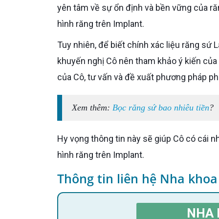
yên tâm về sự ổn định và bền vững của răn
hình răng trên Implant.
Tuy nhiên, để biết chính xác liệu răng sứ Lava có phù hợp cho trường hợp của Cô hay không, Bác sĩ
khuyến nghị Cô nên tham khảo ý kiến của B
của Cô, tư vấn và đề xuất phương pháp phục
Xem thêm:
Bọc răng sứ bao nhiêu tiền
?
Hy vọng thông tin này sẽ giúp Cô có cái nhìn tổng quan hơn về lựa chọn sử dụng răng sứ Lava cho phục
hình răng trên Implant.
Thông tin liên hệ Nha khoa
NHA 