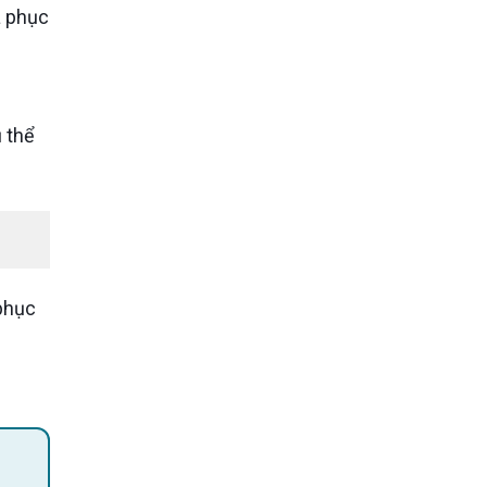
 phục
 thể