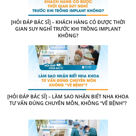
[HỎI ĐÁP BÁC SĨ] – KHÁCH HÀNG CÓ ĐƯỢC THỜI
GIAN SUY NGHĨ TRƯỚC KHI TRỒNG IMPLANT
KHÔNG?
[HỎI ĐÁP BÁC SĨ] – LÀM SAO NHẬN BIẾT NHA KHOA
TƯ VẤN ĐÚNG CHUYÊN MÔN, KHÔNG “VẼ BỆNH”?