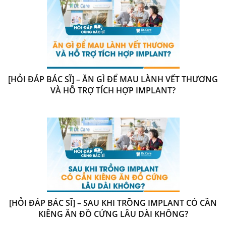
[HỎI ĐÁP BÁC SĨ] – ĂN GÌ ĐỂ MAU LÀNH VẾT THƯƠNG
VÀ HỖ TRỢ TÍCH HỢP IMPLANT?
[HỎI ĐÁP BÁC SĨ] – SAU KHI TRỒNG IMPLANT CÓ CẦN
KIÊNG ĂN ĐỒ CỨNG LÂU DÀI KHÔNG?