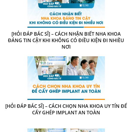
[HỎI ĐÁP BÁC SĨ] – CÁCH NHẬN BIẾT NHA KHOA
ĐÁNG TIN CẬY KHI KHÔNG CÓ ĐIỀU KIỆN ĐI NHIỀU
NƠI
[HỎI ĐÁP BÁC SĨ] – CÁCH CHỌN NHA KHOA UY TÍN ĐỂ
CẤY GHÉP IMPLANT AN TOÀN