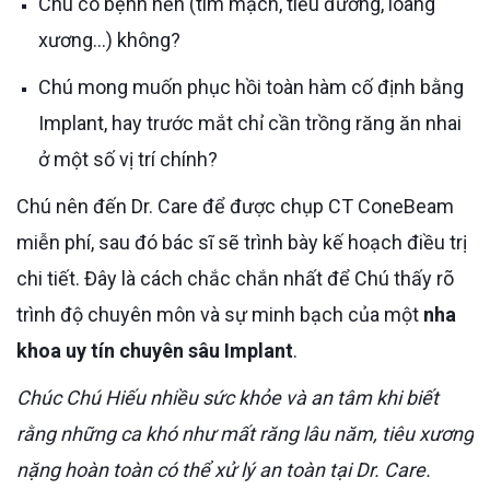
Chú có bệnh nền (tim mạch, tiểu đường, loãng
xương…) không?
Chú mong muốn phục hồi toàn hàm cố định bằng
Implant, hay trước mắt chỉ cần trồng răng ăn nhai
ở một số vị trí chính?
Chú nên đến Dr. Care để được chụp CT ConeBeam
miễn phí, sau đó bác sĩ sẽ trình bày kế hoạch điều trị
chi tiết. Đây là cách chắc chắn nhất để Chú thấy rõ
trình độ chuyên môn và sự minh bạch của một
nha
khoa uy tín chuyên sâu Implant
.
Chúc Chú Hiếu nhiều sức khỏe và an tâm khi biết
rằng những ca khó như mất răng lâu năm, tiêu xương
nặng hoàn toàn có thể xử lý an toàn tại Dr. Care.