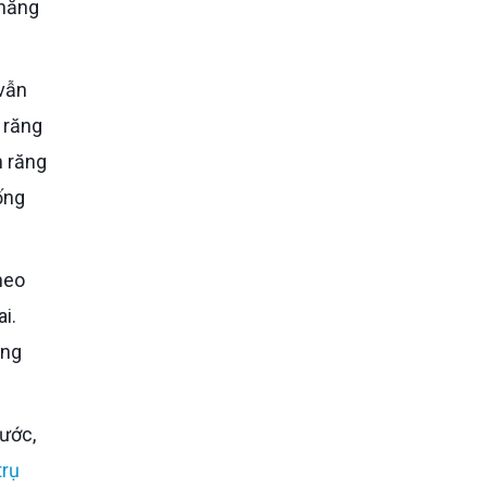
 năng
 răng
m răng
ống
i.
ăng
trụ