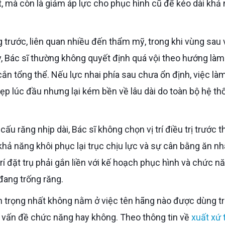
t, mà còn là giảm áp lực cho phục hình cũ để kéo dài khả
 Bác sĩ thường không quyết định quá vội theo hướng làm
cắn tổng thể. Nếu lực nhai phía sau chưa ổn định, việc là
đẹp lúc đầu nhưng lại kém bền về lâu dài do toàn bộ hệ th
hả năng khôi phục lại trục chịu lực và sự cân bằng ăn nha
ị trí đặt trụ phải gắn liền với kế hoạch phục hình và chức n
đang trống răng.
úng vấn đề chức năng hay không. Theo thông tin về
xuất xứ 