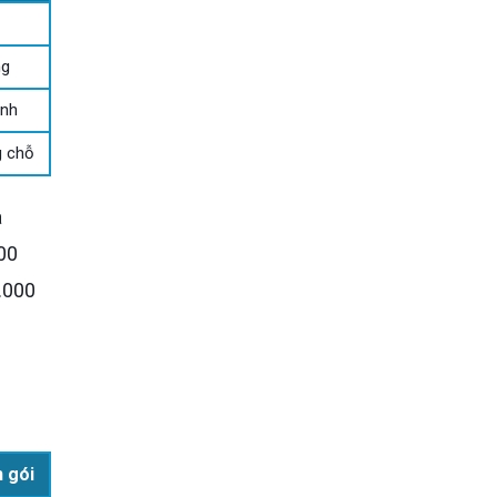
ng
ịnh
g chỗ
à
00
.000
n gói