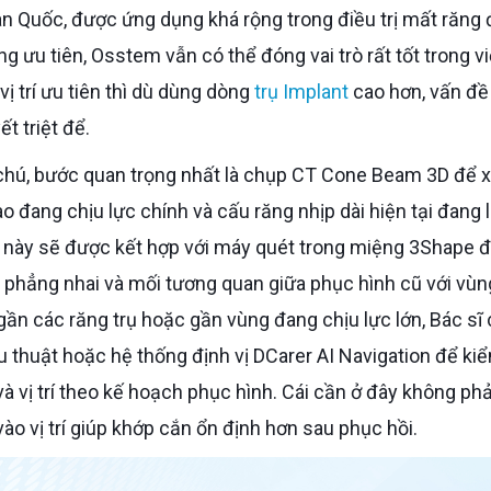
Hàn Quốc, được ứng dụng khá rộng trong điều trị mất răng 
 ưu tiên, Osstem vẫn có thể đóng vai trò rất tốt trong vi
ị trí ưu tiên thì dù dùng dòng
trụ Implant
cao hơn, vấn đề
t triệt để.
 đang chịu lực chính và cấu răng nhịp dài hiện tại đang 
iệu này sẽ được kết hợp với máy quét trong miệng 3Shape 
 phẳng nhai và mối tương quan giữa phục hình cũ với vùn
gần các răng trụ hoặc gần vùng đang chịu lực lớn, Bác sĩ 
 thuật hoặc hệ thống định vị DCarer AI Navigation để ki
à vị trí theo kế hoạch phục hình. Cái cần ở đây không phải
ào vị trí giúp khớp cắn ổn định hơn sau phục hồi.