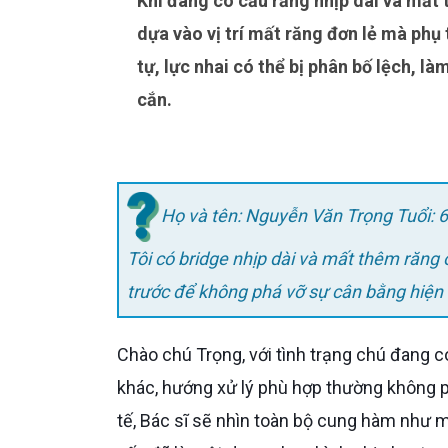
Khi đang có cấu răng nhịp dài và mất thêm răng ở vùng khác, việc ưu tiên điều trị không nên
dựa vào vị trí mất răng đơn lẻ mà phụ 
tự, lực nhai có thể bị phân bố lệch, l
cắn.
Họ và tên: Nguyễn Văn Trọng Tuổi: 6
Tôi có bridge nhịp dài và mất thêm răng
trước để không phá vỡ sự cân bằng hiện 
Chào chú Trọng, với tình trạng chú đang có một cấu răng nhịp dài và đồng thời mất thêm răng ở vùng
khác, hướng xử lý phù hợp thường không ph
tế, Bác sĩ sẽ nhìn toàn bộ cung hàm như m