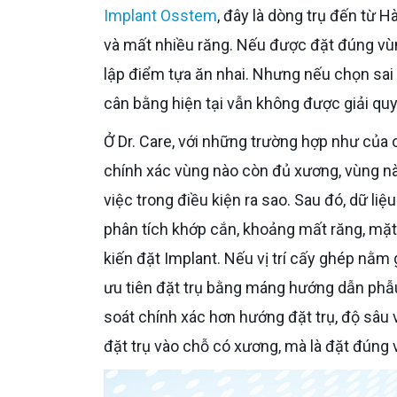
Implant Osstem
, đây là dòng trụ đến từ 
và mất nhiều răng. Nếu được đặt đúng vùng
lập điểm tựa ăn nhai. Nhưng nếu chọn sai v
cân bằng hiện tại vẫn không được giải quyế
Ở Dr. Care, với những trường hợp như của chú, bước quan trọng nhất là chụp CT Cone Beam 3D để xem
chính xác vùng nào còn đủ xương, vùng nào
việc trong điều kiện ra sao. Sau đó, dữ l
phân tích khớp cắn, khoảng mất răng, mặt
kiến đặt Implant. Nếu vị trí cấy ghép nằm 
ưu tiên đặt trụ bằng máng hướng dẫn phẫu
soát chính xác hơn hướng đặt trụ, độ sâu v
đặt trụ vào chỗ có xương, mà là đặt đúng v