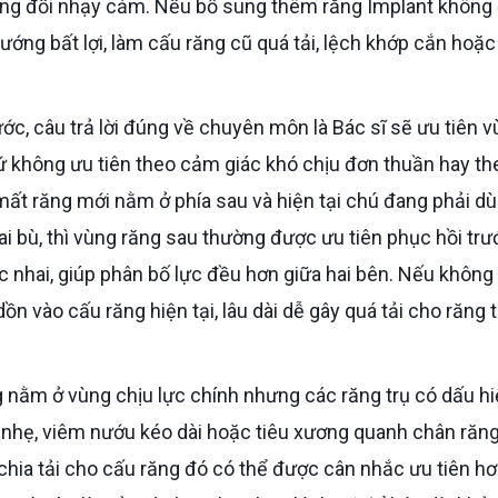
ương đối nhạy cảm. Nếu bổ sung thêm răng Implant không
n hướng bất lợi, làm cấu răng cũ quá tải, lệch khớp cắn hoặc
hứ không ưu tiên theo cảm giác khó chịu đơn thuần hay th
mất răng mới nằm ở phía sau và hiện tại chú đang phải d
i bù, thì vùng răng sau thường được ưu tiên phục hồi trư
ực nhai, giúp phân bố lực đều hơn giữa hai bên. Nếu khôn
ồn vào cấu răng hiện tại, lâu dài dễ gây quá tải cho răng t
y nhẹ, viêm nướu kéo dài hoặc tiêu xương quanh chân răng,
chia tải cho cấu răng đó có thể được cân nhắc ưu tiên hơ