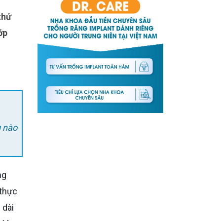
thứ
ớp
g nào
 thực
 dài