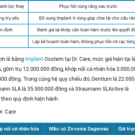
gánh lực thay
Phục hồi vùng răng sau trước
ng trụ yếu
Bổ sung Implant ở vùng giúp chia tải cho cấu ră
ổn định
Đánh giá lại khớp cắn toàn hàm trước khi quyết đ
Lập kế hoạch toàn hàm, không phục hồi rời rạc từn
đơn lẻ bằng
Implant
Osstem tại Dr. Care, mức giá hiện tại l
, gồm trụ 12.000.000 đồng, khớp nối cá nhân hóa 3.000.0
00 đồng. Trong cùng hệ quy chiếu đó, Dentium là 22.000
mann SLA là 35.500.000 đồng và Straumann SLActive là
theo quy định hiện hành.
r. Care
p nối cá nhân hóa
Mão sứ Zirconia Sagemax
Giá trọ