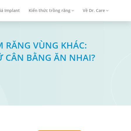
iá Implant
Kiến thức trồng răng
Về Dr. Care
ÊM RĂNG VÙNG KHÁC:
Ữ CÂN BẰNG ĂN NHAI?