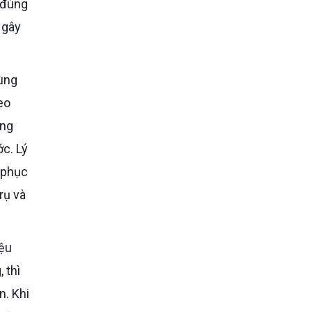
 đúng
 gây
eo
ùng
ớc. Lý
g phục
rụ và
 thì
n. Khi