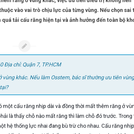
thuộc vào vai trò chịu lực của từng vùng. Nếu chọn sai 
àm quá tải cấu răng hiện tại và ảnh hưởng đến toàn bộ kh
0 Địa chỉ: Quận 7, TP.HCM
 ở vùng khác. Nếu làm Osstem, bác sĩ thường ưu tiên vùn
tại?
ải là thấy chỗ nào mất răng thì làm chỗ đó trước. Trong
ột hệ thống lực nhai đang bù trừ cho nhau. Cấu răng nhịp