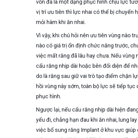
vốn đã là một dạng phục hình chịu lực t
vị trí ưu tiên thì lực nhai có thể bị chuyể
mỏi hàm khi ăn nhai.
Vì vậy, khi chú hỏi nên ưu tiên vùng nào trước, câu trả lời đúng về chuyên môn là Bác sĩ sẽ ưu tiên vùng
nào có giá trị ổn định chức năng trước, c
việc mất răng đã lâu hay chưa. Nếu vùng 
cấu răng nhịp dài hoặc bên đối diện để nha
do là răng sau giữ vai trò tạo điểm chặn l
hồi vùng này sớm, toàn bộ lực sẽ tiếp tục d
phục hình.
Ngược lại, nếu cấu răng nhịp dài hiện đang nằm ở vùng chịu lực chính nhưng các răng trụ có dấu hiệu
yếu đi, chẳng hạn đau khi ăn nhai, lung la
việc bổ sung răng Implant ở khu vực giúp 