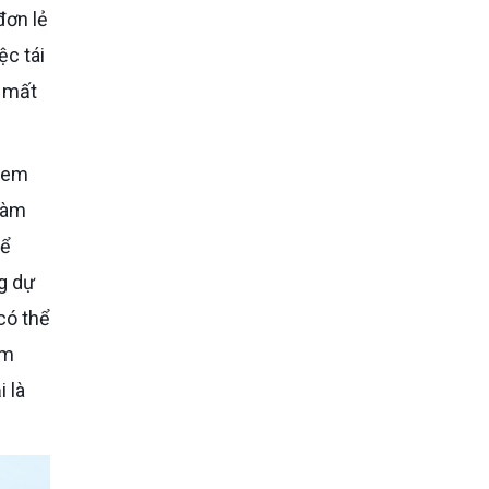
đơn lẻ
ệc tái
 mất
làm
để
g dự
có thể
ểm
 là