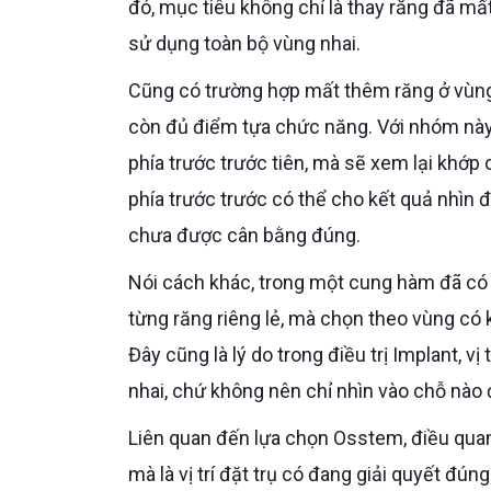
đó, mục tiêu không chỉ là thay răng đã mấ
sử dụng toàn bộ vùng nhai.
Cũng có trường hợp mất thêm răng ở vùng trước, liên quan nhiều đến thẩm mỹ, trong khi vùng sau vẫn
còn đủ điểm tựa chức năng. Với nhóm này,
phía trước trước tiên, mà sẽ xem lại khớp 
phía trước trước có thể cho kết quả nhìn 
chưa được cân bằng đúng.
Nói cách khác, trong một cung hàm đã có cấu răng nhịp dài, Bác sĩ không chọn vị trí điều trị trước theo
từng răng riêng lẻ, mà chọn theo vùng có k
Đây cũng là lý do trong điều trị Implant, v
nhai, chứ không nên chỉ nhìn vào chỗ nào 
Liên quan đến lựa chọn Osstem, điều quan trọng nhất không nằm ở việc tên hãng nào được dùng trước,
mà là vị trí đặt trụ có đang giải quyết đ