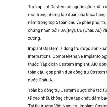
Trụ Implant Osstem có nguồn gốc xuất xứ từ Hàn Quốc, được sản xuất bởi Tập đoàn Osstem Implant,
một trong những tập đoàn nha khoa hàng 
nằm trong top 5 toàn cầu về phân phối trụ
chứng nhận bởi FDA (Mỹ), CE (Châu Âu) v
xương.
Implant Osstem là dòng trụ được sản xuất bởi cơ quan giáo dục về Implant chuyên sâu AIC (Academy of
International Comprehensive Implantolog
thuộc Tập đoàn Osstem Implant. AIC đóng v
toàn cầu, góp phần đưa dòng trụ Osstem t
nước Châu Á.
Toàn bộ dòng trụ Osstem được chế tác từ Titanium tinh khiết Grade 4 (ISO 5832-2), tiêu chuẩn titanium y
tế cao nhất, không chứa tạp chất, đảm bảo 
Tại thị trường Việt Nam, trụ Implant Oss