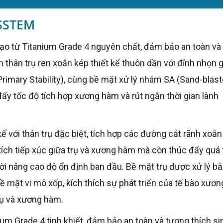
OSSTEM
m thân trụ ren xoắn kép thiết kế thuôn dần với đỉnh nhọn 
rimary Stability), cùng bề mặt xử lý nhám SA (Sand-blas
ẩy tốc độ tích hợp xương hàm và rút ngắn thời gian lành
 tích tiếp xúc giữa trụ và xương hàm mà còn thúc đẩy quá 
ời nâng cao độ ổn định ban đầu. Bề mặt trụ được xử lý b
ề mặt vi mô xốp, kích thích sự phát triển của tế bào xươn
trụ và xương hàm.