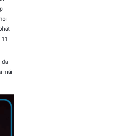
úp
mọi
phát
r 11
i mái