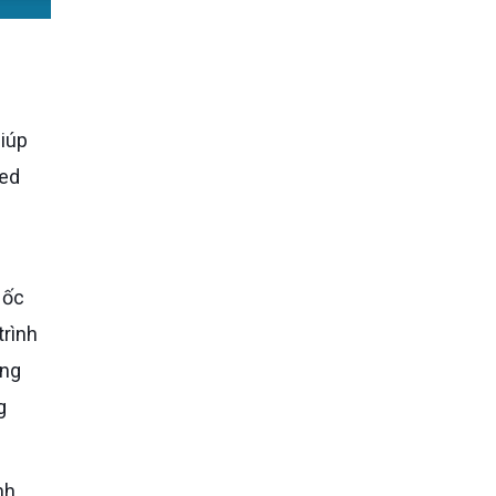
giúp
ted
trình
ằng
g