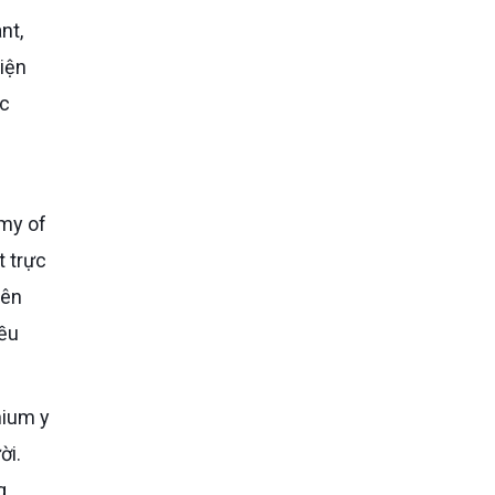
iện
ợc
t trực
rên
iều
ời.
g