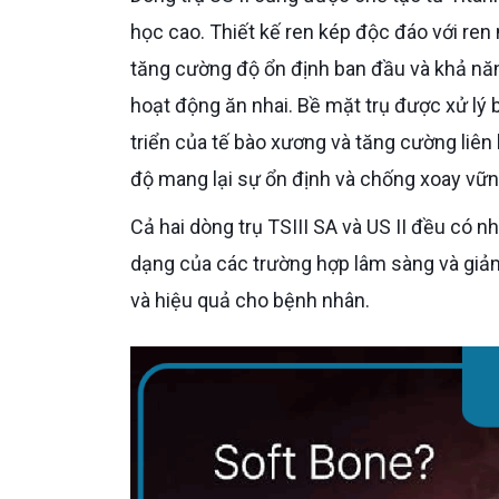
học cao. Thiết kế ren kép độc đáo với ren
tăng cường độ ổn định ban đầu và khả năn
hoạt động ăn nhai. Bề mặt trụ được xử lý 
triển của tế bào xương và tăng cường liên
độ mang lại sự ổn định và chống xoay vữ
Cả hai dòng trụ TSIII SA và US II đều có nhiều tùy chọn về đường kính và chiều dài, đáp ứng nhu cầu đa
dạng của các trường hợp lâm sàng và giảm 
và hiệu quả cho bệnh nhân.