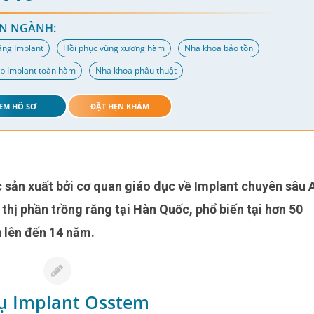
N NGÀNH:
ăng Implant
Hồi phục vùng xương hàm
Nha khoa bảo tồn
p Implant toàn hàm
Nha khoa phẫu thuật
EM HỒ SƠ
ĐẶT HẸN KHÁM
thị phần trồng răng tại Hàn Quốc, phổ biến tại hơn 50
rụ lên đến 14 năm.
rụ Implant Osstem