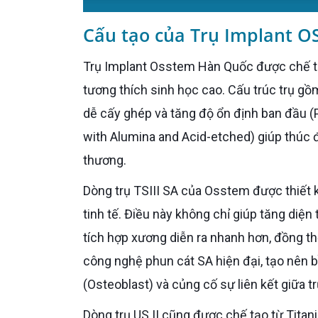
Cấu tạo của Trụ Implant 
Trụ Implant Osstem Hàn Quốc được chế tạo từ Titanium Grade 4 nguyên chất, đảm bảo an toàn và
tương thích sinh học cao. Cấu trúc trụ gồ
dễ cấy ghép và tăng độ ổn định ban đầu (P
with Alumina and Acid-etched) giúp thúc đ
thương.
Dòng trụ TSIII SA của Osstem được thiết kế với thân trụ đặc biệt, tích hợp các đường cắt rãnh xoắn ốc
tinh tế. Điều này không chỉ giúp tăng diện
tích hợp xương diễn ra nhanh hơn, đồng th
công nghệ phun cát SA hiện đại, tạo nên b
(Osteoblast) và củng cố sự liên kết giữa 
Dòng trụ US II cũng được chế tạo từ Titanium Grade 4 tinh khiết, đảm bảo an toàn và tương thích sinh