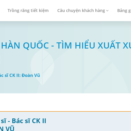
Trồng răng tiết kiệm
Câu chuyện khách hàng
Bảng g
HÀN QUỐC - TÌM HIỂU XUẤT XỨ
ác sĩ CK II: Đoàn Vũ
sĩ - Bác sĩ CK II
N VŨ