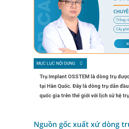
CHUYÊ
Trồng r
Cấy ghé
X
MỤC LỤC NỘI DUNG
Trụ Implant OSSTEM là dòng trụ được sản xuất bởi cơ quan giáo dục về Implant chuyên sâu AIC
tại Hàn Quốc. Đây là dòng trụ dẫn đầu 
quốc gia trên thế giới với lịch sử hệ t
Nguồn gốc xuất xứ dòng t