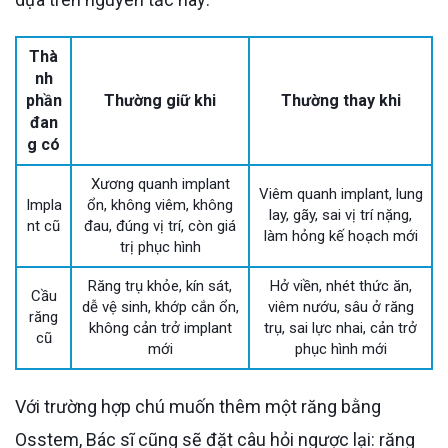
Thà
nh
phần
Thường giữ khi
Thường thay khi
đan
g có
Xương quanh implant
Viêm quanh implant, lung
Impla
ổn, không viêm, không
lay, gãy, sai vị trí nặng,
nt cũ
đau, đúng vị trí, còn giá
làm hỏng kế hoạch mới
trị phục hình
Răng trụ khỏe, kín sát,
Hở viền, nhét thức ăn,
Cầu
dễ vệ sinh, khớp cắn ổn,
viêm nướu, sâu ở răng
răng
không cản trở implant
trụ, sai lực nhai, cản trở
cũ
mới
phục hình mới
Với trường hợp chú muốn thêm một răng bằng
Osstem, Bác sĩ cũng sẽ đặt câu hỏi ngược lại: răng