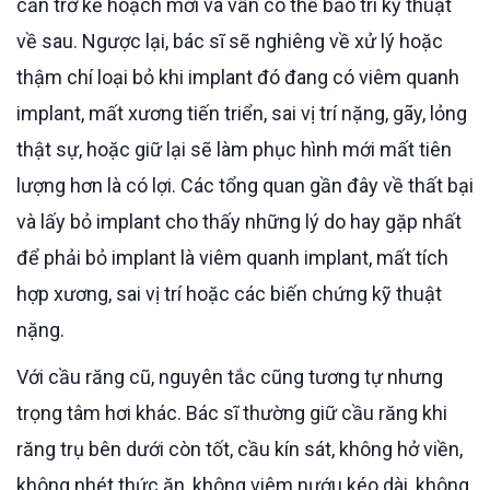
cản trở kế hoạch mới và vẫn có thể bảo trì kỹ thuật
về sau. Ngược lại, bác sĩ sẽ nghiêng về xử lý hoặc
thậm chí loại bỏ khi implant đó đang có viêm quanh
implant, mất xương tiến triển, sai vị trí nặng, gãy, lỏng
thật sự, hoặc giữ lại sẽ làm phục hình mới mất tiên
lượng hơn là có lợi. Các tổng quan gần đây về thất bại
và lấy bỏ implant cho thấy những lý do hay gặp nhất
để phải bỏ implant là viêm quanh implant, mất tích
hợp xương, sai vị trí hoặc các biến chứng kỹ thuật
nặng.
Với cầu răng cũ, nguyên tắc cũng tương tự nhưng
trọng tâm hơi khác. Bác sĩ thường giữ cầu răng khi
răng trụ bên dưới còn tốt, cầu kín sát, không hở viền,
không nhét thức ăn, không viêm nướu kéo dài, không