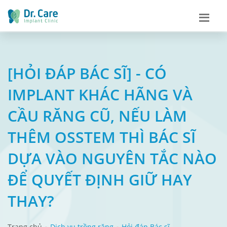
[HỎI ĐÁP BÁC SĨ] - CÓ
IMPLANT KHÁC HÃNG VÀ
CẦU RĂNG CŨ, NẾU LÀM
THÊM OSSTEM THÌ BÁC SĨ
DỰA VÀO NGUYÊN TẮC NÀO
ĐỂ QUYẾT ĐỊNH GIỮ HAY
THAY?
Trang chủ
Dịch vụ trồng răng
Hỏi đáp Bác sĩ