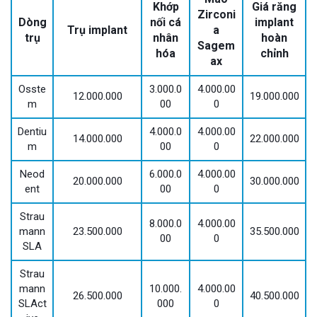
Khớp
Giá răng
Zirconi
Dòng
nối cá
implant
Trụ implant
a
trụ
nhân
hoàn
Sagem
hóa
chỉnh
ax
Osste
3.000.0
4.000.00
12.000.000
19.000.000
m
00
0
Dentiu
4.000.0
4.000.00
14.000.000
22.000.000
m
00
0
Neod
6.000.0
4.000.00
20.000.000
30.000.000
ent
00
0
Strau
8.000.0
4.000.00
mann
23.500.000
35.500.000
00
0
SLA
Strau
mann
10.000.
4.000.00
26.500.000
40.500.000
SLAct
000
0