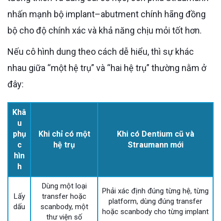
nhấn mạnh bộ implant–abutment chính hãng đồng
bộ cho độ chính xác và khả năng chịu mỏi tốt hơn.
Nếu cô hình dung theo cách dễ hiểu, thì sự khác
nhau giữa “một hệ trụ” và “hai hệ trụ” thường nằm ở
đây:
Khâ
u
phụ
Khi chỉ có một
Khi có Dentium cũ và
c
hệ trụ
Straumann mới
hìn
h
Dùng một loại
Phải xác định đúng từng hệ, từng
Lấy
transfer hoặc
platform, dùng đúng transfer
dấu
scanbody, một
hoặc scanbody cho từng implant
thư viện số