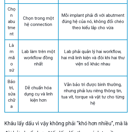
Chọ
n
Mỗi implant phải đi với abutment
Chọn trong một
abu
đúng hệ của nó, không đổi chéo
hệ connection
tme
theo kiểu lắp cho vừa
nt
Là
m
Lab làm trên một
Lab phải quản lý hai workflow,
mã
workflow đồng
hai mã linh kiện và đôi khi hai thư
o
nhất
viện số khác nhau
sứ
Bảo
Vẫn bảo trì được bình thường,
trì,
Dễ chuẩn hóa
nhưng phải lưu riêng thông tin,
sửa
dụng cụ và linh
tua vít, torque và vật tư cho từng
chữ
kiện hơn
hệ
a
Khâu lấy dấu vì vậy không phải “khó hơn nhiều”, mà là