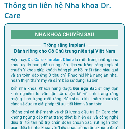
Thông tin liên hệ Nha khoa Dr.
Care
NHA KHOA CHUYÊN SÂU
Trồng răng Implant
Dành riêng cho Cô Chú trung niên tại Việt Nam
Hiện nay,
Dr. Care - Implant Clinic
là một trong những nha
khoa uy tín hàng đầu cung cấp dịch vụ trồng răng Implant
chuẩn Y khoa giúp khách hàng phục hồi mất răng hiệu quả
và an toàn đáp ứng 3 tiêu chí: Phục hồi khả năng ăn nhai,
hoàn thiện thẩm mỹ và đảm bảo sử dụng lâu bền.
Đến nha khoa, Khách hàng được
Đội ngũ Bác sĩ
dày dặn
kinh nghiệm tư vấn tận tâm, cặn kẽ về tình trạng răng
miệng. tình trạng mất răng. Bác sĩ sau khi thăm khám kỹ
càng sẽ đưa ra giải pháp tối ưu, tiết kiệm và an toàn.
Không chỉ có thế mạnh về chất lượng điều trị, Dr. Care còn
không ngừng cập nhật trang thiết bị hiện đại và công nghệ
điều trị tối tân hỗ trợ chẩn đoán chuẩn xác, rút ngắn thời
gian điều trị, nha khoa với "Liệu pháp trồng răng không đau"