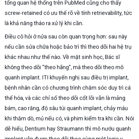
tổng quan hệ thống trên PubMed cũng cho thấy
screw-retained có ưu thế rõ về tính retrievability, tức
là khả năng tháo ra xử lý khi cần.
Điều cô hỏi ở nửa sau còn quan trọng hơn: sau này
nếu cần sửa chữa hoặc bảo trì thì theo dõi hai hệ trụ
khác nhau như thế nào. Về mặt sinh học, Bác sĩ
không theo dõi “theo hãng”, mà theo dõi theo mô
quanh implant. ITI khuyến nghị sau điều trị implant,
bệnh nhân cần có chương trình chăm sóc duy trì cá
thể hóa, và các chỉ số theo dõi cốt lõi vẫn là mảng
bám, cao răng, độ sâu túi quanh implant, chảy máu
khi thăm dò, mủ nếu có, và phim kiểm tra khi cần. Nói
dễ hiểu, Dentium hay Straumann thì mô nướu quanh
implant vẫn được theo dõi theo cùng một logic y