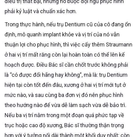
điều trị thất bại, nhưng nó buộc đội ngũ phục hình
phải kỷ luật và chuẩn xác hơn.
Trong thực hành, nếu trụ Dentium cũ của cô đang ổn
định, mô quanh implant khỏe và vị trí của nó vẫn
thuận lợi cho phục hình, thì việc cấy thêm Straumann
ở hai vị trí mất răng còn lại hoàn toàn có thể lên kế
hoạch được. Điều Bác sĩ cần chốt trước không phải
là “có được đổi hãng hay không”, mà là: trụ Dentium
hiện tại còn tốt đến đâu, xương ở hai vị trí mới tụt ở
mức nào, và sau cùng ba đơn vị đó nên phục hình
theo hướng nào để vừa dễ làm sạch vừa dễ bảo trì.
Nếu ba vị trí nằm trong một đoạn quá phức tạp về
trục hoặc cao độ xương, Bác sĩ thường thận trọng
hơn với ý tưởng nối dài thành một khối duy nhất; còn