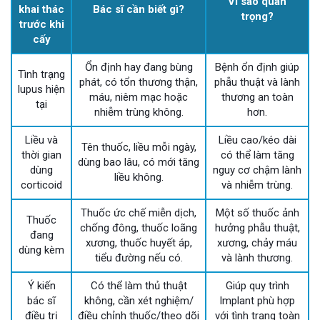
Vì sao quan
khai thác
Bác sĩ cần biết gì?
trọng?
trước khi
cấy
Ổn định hay đang bùng
Bệnh ổn định giúp
Tình trạng
phát, có tổn thương thận,
phẫu thuật và lành
lupus hiện
máu, niêm mạc hoặc
thương an toàn
tại
nhiễm trùng không.
hơn.
Liều và
Liều cao/kéo dài
Tên thuốc, liều mỗi ngày,
thời gian
có thể làm tăng
dùng bao lâu, có mới tăng
dùng
nguy cơ chậm lành
liều không.
corticoid
và nhiễm trùng.
Thuốc ức chế miễn dịch,
Một số thuốc ảnh
Thuốc
chống đông, thuốc loãng
hưởng phẫu thuật,
đang
xương, thuốc huyết áp,
xương, chảy máu
dùng kèm
tiểu đường nếu có.
và lành thương.
Ý kiến
Có thể làm thủ thuật
Giúp quy trình
bác sĩ
không, cần xét nghiệm/
Implant phù hợp
điều trị
điều chỉnh thuốc/theo dõi
với tình trạng toàn