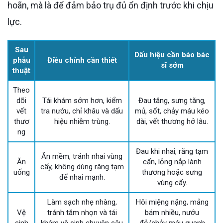
hoãn, mà là để đảm bảo trụ đủ ổn định trước khi chịu
lực.
Sau
Dấu hiệu cần báo bác
phẫu
Điều chỉnh cần thiết
sĩ sớm
thuật
Theo
dõi
Tái khám sớm hơn, kiểm
Đau tăng, sưng tăng,
vết
tra nướu, chỉ khâu và dấu
mủ, sốt, chảy máu kéo
thươ
hiệu nhiễm trùng.
dài, vết thương hở lâu.
ng
Đau khi nhai, răng tạm
Ăn mềm, tránh nhai vùng
Ăn
cấn, lỏng nắp lành
cấy, không dùng răng tạm
uống
thương hoặc sưng
để nhai mạnh.
vùng cấy.
Làm sạch nhẹ nhàng,
Hôi miệng nặng, mảng
Vệ
tránh tăm nhọn và tái
bám nhiều, nướu
sinh
khám vệ sinh chuyên sâu
đỏ/chảy máu quanh