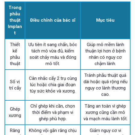
Trong
phẫu
thuật
Điều chỉnh của bác sĩ
Mục tiêu
Implan
t
Thiết
Ưu tiên ít sang chấn, bóc
Giúp mô mềm lành
kế
tách mô vừa đủ, kiểm
thuận lợi hơn ở bệnh
phẫu
soát chảy máu và đóng
nhân có nguy cơ
thuật
mô tốt.
chậm lành.
Tránh phẫu thuật quá
Cân nhắc cấy 2 trụ cùng
Số vị
dài hoặc quá rộng nếu
lúc hoặc chia giai đoạn
trí cấy
nguy cơ lành thương
tùy sức khỏe và xương.
cao.
Chỉ ghép khi cần, chọn
Tăng an toàn vì ghép
Ghép
thời điểm và phạm vi
xương cũng cần mô
xương
ghép phù hợp.
và mạch máu lành tốt.
Răng
Không vội gắn răng chịu
Giảm nguy cơ vi