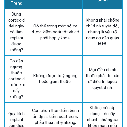
Trang
Dùng
corticoid
Không phải chống
dài ngày
Có thể trong một số ca
chỉ định tuyệt đối,
có làm
được kiểm soát tốt và có
nhưng là yếu tố
Implant
phối hợp y khoa.
nguy cơ cần quản
được
lý kỹ.
không?
Có cần
ngưng
Mọi điều chỉnh
thuốc
Không được tự ý ngưng
thuốc phải do bác
corticoid
hoặc giảm thuốc.
sĩ điều trị lupus
trước khi
quyết định.
cấy
không?
Không nên áp
Cần chọn thời điểm bệnh
Quy trình
dụng lịch cấy
ổn định, kiểm soát viêm,
Implant
nhanh như người
phẫu thuật nhẹ nhàng,
cần điều
khỏe mạnh nếu