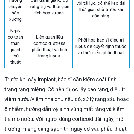
hưởng
Cần đánh giá kỹ độ
vội tải lực, có thể kéo dài
chuyển
vững trụ và thời gian
thời gian chờ trước khi
hóa
tích hợp xương.
gắn răng.
xương
Nguy
cơ toàn
Liên quan liều
Phối hợp bác sĩ điều trị
thân
corticoid, stress
lupus để quyết định thuốc
quanh
phẫu thuật và tình
và thời điểm phẫu thuật.
thủ
trạng lupus.
thuật
Trước khi cấy Implant, bác sĩ cần kiểm soát tình
trạng răng miệng. Cô nên được lấy cao răng, điều trị
viêm nướu/viêm nha chu nếu có, xử lý răng sâu hoặc
ổ nhiễm, hướng dẫn vệ sinh vùng mất răng và kiểm
tra mô nướu. Với người dùng corticoid dài ngày, môi
trường miệng càng sạch thì nguy cơ sau phẫu thuật