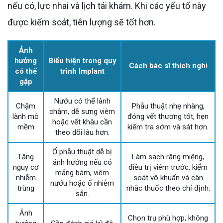
nếu có, lực nhai và lịch tái khám. Khi các yếu tố này
được kiểm soát, tiên lượng sẽ tốt hơn.
Ảnh
hưởng
Biểu hiện trong quy
Cách bác sĩ thích nghi
có thể
trình Implant
gặp
Nướu có thể lành
Chậm
Phẫu thuật nhẹ nhàng,
chậm, dễ sưng viêm
lành mô
đóng vết thương tốt, hẹn
hoặc vết khâu cần
mềm
kiểm tra sớm và sát hơn.
theo dõi lâu hơn.
Ổ phẫu thuật dễ bị
Tăng
Làm sạch răng miệng,
ảnh hưởng nếu có
nguy cơ
điều trị viêm trước, kiểm
mảng bám, viêm
nhiễm
soát vô khuẩn và cân
nướu hoặc ổ nhiễm
trùng
nhắc thuốc theo chỉ định.
sẵn.
Ảnh
Chọn trụ phù hợp, không