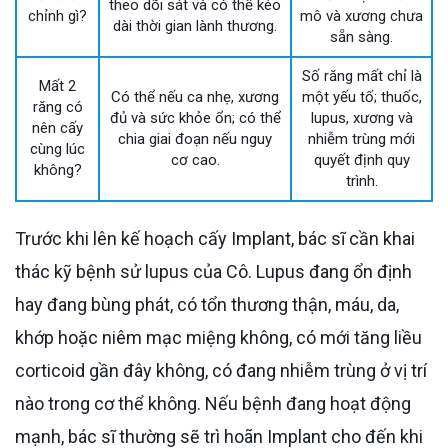
theo dõi sát và có thể kéo
chỉnh gì?
mô và xương chưa
dài thời gian lành thương.
sẵn sàng.
Số răng mất chỉ là
Mất 2
Có thể nếu ca nhẹ, xương
một yếu tố; thuốc,
răng có
đủ và sức khỏe ổn; có thể
lupus, xương và
nên cấy
chia giai đoạn nếu nguy
nhiễm trùng mới
cùng lúc
cơ cao.
quyết định quy
không?
trình.
Trước khi lên kế hoạch cấy Implant, bác sĩ cần khai
thác kỹ bệnh sử lupus của Cô. Lupus đang ổn định
hay đang bùng phát, có tổn thương thận, máu, da,
khớp hoặc niêm mạc miệng không, có mới tăng liều
corticoid gần đây không, có đang nhiễm trùng ở vị trí
nào trong cơ thể không. Nếu bệnh đang hoạt động
mạnh, bác sĩ thường sẽ trì hoãn Implant cho đến khi