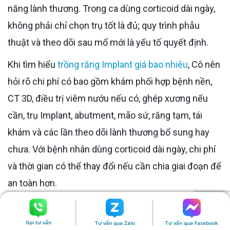
năng lành thương. Trong ca dùng corticoid dài ngày,
không phải chỉ chọn trụ tốt là đủ; quy trình phẫu
thuật và theo dõi sau mổ mới là yếu tố quyết định.
Khi tìm hiểu
trồng răng Implant giá bao nhiêu
, Cô nên
hỏi rõ chi phí có bao gồm khám phối hợp bệnh nền,
CT 3D, điều trị viêm nướu nếu có, ghép xương nếu
cần, trụ Implant, abutment, mão sứ, răng tạm, tái
khám và các lần theo dõi lành thương bổ sung hay
chưa. Với bệnh nhân dùng corticoid dài ngày, chi phí
và thời gian có thể thay đổi nếu cần chia giai đoạn để
an toàn hơn.
Câu hỏi nên
hỏi trước khi
Vì sao nên hỏi?
Câu trả lời cần có
Gọi tư vấn
Tư vấn qua Zalo
Tư vấn qua Facebook