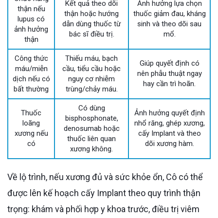
Kết quả theo dõi
Ảnh hưởng lựa chọn
thận nếu
thận hoặc hướng
thuốc giảm đau, kháng
lupus có
dẫn dùng thuốc từ
sinh và theo dõi sau
ảnh hưởng
bác sĩ điều trị.
mổ.
thận
Công thức
Thiếu máu, bạch
Giúp quyết định có
máu/miễn
cầu, tiểu cầu hoặc
nên phẫu thuật ngay
dịch nếu có
nguy cơ nhiễm
hay cần trì hoãn.
bất thường
trùng/chảy máu.
Có dùng
Thuốc
Ảnh hưởng quyết định
bisphosphonate,
loãng
nhổ răng, ghép xương,
denosumab hoặc
xương nếu
cấy Implant và theo
thuốc liên quan
có
dõi xương hàm.
xương không.
Về lộ trình, nếu xương đủ và sức khỏe ổn, Cô có thể
được lên kế hoạch cấy Implant theo quy trình thận
trọng: khám và phối hợp y khoa trước, điều trị viêm