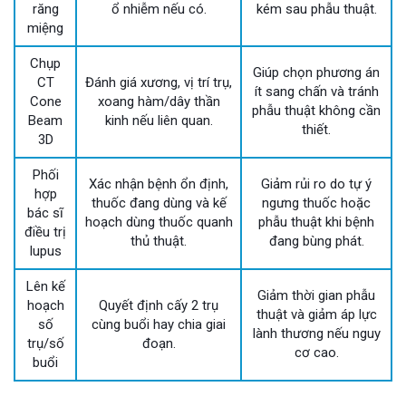
răng
ổ nhiễm nếu có.
kém sau phẫu thuật.
miệng
Chụp
Giúp chọn phương án
CT
Đánh giá xương, vị trí trụ,
ít sang chấn và tránh
Cone
xoang hàm/dây thần
phẫu thuật không cần
Beam
kinh nếu liên quan.
thiết.
3D
Phối
Xác nhận bệnh ổn định,
Giảm rủi ro do tự ý
hợp
thuốc đang dùng và kế
ngưng thuốc hoặc
bác sĩ
hoạch dùng thuốc quanh
phẫu thuật khi bệnh
điều trị
thủ thuật.
đang bùng phát.
lupus
Lên kế
Giảm thời gian phẫu
hoạch
Quyết định cấy 2 trụ
thuật và giảm áp lực
số
cùng buổi hay chia giai
lành thương nếu nguy
trụ/số
đoạn.
cơ cao.
buổi