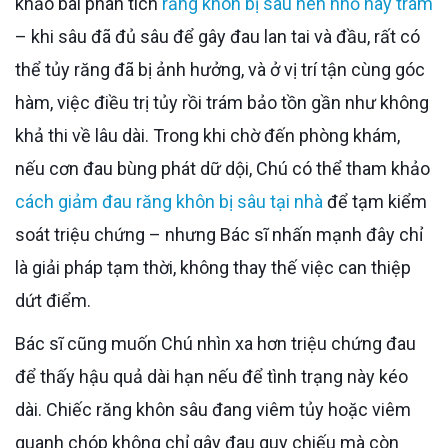
khảo bài phân tích
răng khôn bị sâu nên nhổ hay trám
– khi sâu đã đủ sâu để gây đau lan tai và đầu, rất có
thể tủy răng đã bị ảnh hưởng, và ở vị trí tận cùng góc
hàm, việc điều trị tủy rồi trám bảo tồn gần như không
khả thi về lâu dài. Trong khi chờ đến phòng khám,
nếu cơn đau bùng phát dữ dội, Chú có thể tham khảo
cách giảm đau răng khôn bị sâu tại nhà
để tạm kiểm
soát triệu chứng – nhưng Bác sĩ nhấn mạnh đây chỉ
là giải pháp tạm thời, không thay thế việc can thiệp
dứt điểm.
Bác sĩ cũng muốn Chú nhìn xa hơn triệu chứng đau
để thấy hậu quả dài hạn nếu để tình trạng này kéo
dài. Chiếc răng khôn sâu đang viêm tủy hoặc viêm
quanh chóp không chỉ gây đau quy chiếu mà còn