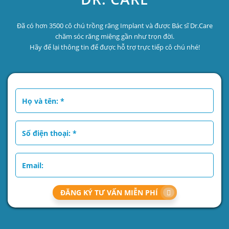
Đã có hơn 3500 cô chú trồng răng Implant và được Bác sĩ Dr.Care
chăm sóc răng miệng gần như trọn đời.
Hãy để lại thông tin để được hỗ trợ trực tiếp cô chú nhé!
ĐĂNG KÝ TƯ VẤN MIỄN PHÍ