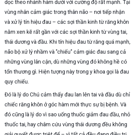
dọc theo nhánh hàm dưới với cường độ rất mạnh. Tại
vùng nhân cảm giác trong thân não – nơi tiếp nhận
và xử lý tín hiệu đau – các sợi thần kinh từ răng khôn
nằm xen kẽ rất gần với các sợi thần kinh từ vùng tai,
thái dương và đầu. Khi tín hiệu đau từ răng quá mạnh,
não bộ xử lý nhầm và "chiếu" cảm giác đau sang cả
những vùng lân cận, dù những vùng đó không hề có
tổn thương gì. Hiện tượng này trong y khoa gọi là đau
quy chiếu.
Đó là lý do Chú cảm thấy đau lan lên tai và đầu dù chỉ
chiếc răng khôn ở góc hàm mới thực sự bị bệnh. Và
đó cũng là lý do vì sao uống thuốc giảm đau đầu, nhỏ
thuốc tai, hay châm cứu vùng thái dương đều không
giải quyết được triệt để – vì tất cả đều đang điều trị