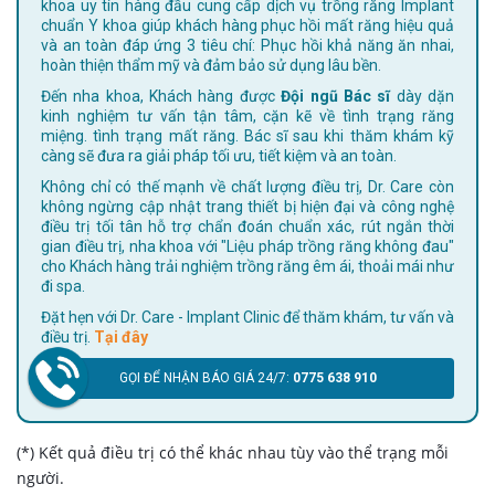
khoa uy tín hàng đầu cung cấp dịch vụ trồng răng Implant
chuẩn Y khoa giúp khách hàng phục hồi mất răng hiệu quả
và an toàn đáp ứng 3 tiêu chí: Phục hồi khả năng ăn nhai,
hoàn thiện thẩm mỹ và đảm bảo sử dụng lâu bền.
Đến nha khoa, Khách hàng được
Đội ngũ Bác sĩ
dày dặn
kinh nghiệm tư vấn tận tâm, cặn kẽ về tình trạng răng
miệng. tình trạng mất răng. Bác sĩ sau khi thăm khám kỹ
càng sẽ đưa ra giải pháp tối ưu, tiết kiệm và an toàn.
Không chỉ có thế mạnh về chất lượng điều trị, Dr. Care còn
không ngừng cập nhật trang thiết bị hiện đại và công nghệ
điều trị tối tân hỗ trợ chẩn đoán chuẩn xác, rút ngắn thời
gian điều trị, nha khoa với "Liệu pháp trồng răng không đau"
cho Khách hàng trải nghiệm trồng răng êm ái, thoải mái như
đi spa.
Đặt hẹn với Dr. Care - Implant Clinic để thăm khám, tư vấn và
điều trị.
Tại đây
GỌI ĐỂ NHẬN BÁO GIÁ 24/7:
0775 638 910
(*) Kết quả điều trị có thể khác nhau tùy vào thể trạng mỗi
người.