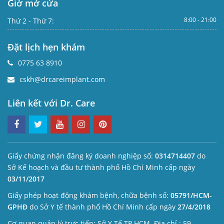
Giờ mở cửa
8:00 - 21:00
Thứ 2 - Thứ 7:
Đặt lịch hẹn khám
0775 63 8910
cskh@drcareimplant.com
Liên kết với Dr. Care
Giấy chứng nhận đăng ký doanh nghiệp số:
0314714407
do
Sở Kế hoạch và đầu tư thành phố Hồ Chí Minh cấp ngày
03/11/2017
Giấy phép hoạt động khám bệnh, chữa bệnh số:
05791/HCM-
GPHĐ
do Sở Y tế thành phố Hồ Chí Minh cấp ngày
27/4/2018
Cơ quan quản lý trực tiếp: Sở Y Tế TP.HCM. Địa chỉ : 59