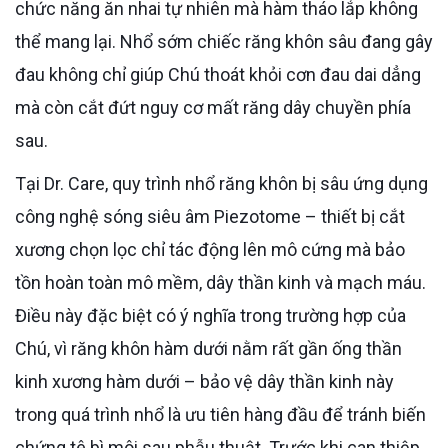
chức năng ăn nhai tự nhiên mà hàm tháo lắp không
thể mang lại. Nhổ sớm chiếc răng khôn sâu đang gây
đau không chỉ giúp Chú thoát khỏi cơn đau dai dẳng
mà còn cắt đứt nguy cơ mất răng dây chuyền phía
sau.
Tại Dr. Care, quy trình nhổ răng khôn bị sâu ứng dụng
công nghệ sóng siêu âm Piezotome – thiết bị cắt
xương chọn lọc chỉ tác động lên mô cứng mà bảo
tồn hoàn toàn mô mềm, dây thần kinh và mạch máu.
Điều này đặc biệt có ý nghĩa trong trường hợp của
Chú, vì răng khôn hàm dưới nằm rất gần ống thần
kinh xương hàm dưới – bảo vệ dây thần kinh này
trong quá trình nhổ là ưu tiên hàng đầu để tránh biến
chứng tê bì môi sau phẫu thuật. Trước khi can thiệp,