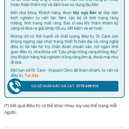
hoàn thiện thẩm mỹ và đảm bảo sử dụng lâu bền.
Đến nha khoa, Khách hàng được
Đội ngũ Bác sĩ
dày dặn
kinh nghiệm tư vấn tận tâm, cặn kẽ về tình trạng răng
miệng. tình trạng mất răng. Bác sĩ sau khi thăm khám kỹ
càng sẽ đưa ra giải pháp tối ưu, tiết kiệm và an toàn.
Không chỉ có thế mạnh về chất lượng điều trị, Dr. Care còn
không ngừng cập nhật trang thiết bị hiện đại và công nghệ
điều trị tối tân hỗ trợ chẩn đoán chuẩn xác, rút ngắn thời
gian điều trị, nha khoa với "Liệu pháp trồng răng không đau"
cho Khách hàng trải nghiệm trồng răng êm ái, thoải mái như
đi spa.
Đặt hẹn với Dr. Care - Implant Clinic để thăm khám, tư vấn và
điều trị.
Tại đây
GỌI ĐỂ NHẬN BÁO GIÁ 24/7:
0775 638 910
(*) Kết quả điều trị có thể khác nhau tùy vào thể trạng mỗi
người.