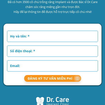
Đã có hơn 3500 cô chú trồng răng Implant và được Bác sĩ Dr.Care
chăm sóc răng miệng gần như trọn đời.
Hãy để lại thông tin để được hỗ trợ trực tiếp cô chú nhé!
ĐĂNG KÝ TƯ VẤN MIỄN PHÍ