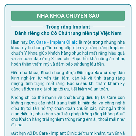
NHA KHOA CHUYÊN SÂU
Trồng răng Implant
Dành riêng cho Cô Chú trung niên tại Việt Nam
Hiện nay,
Dr. Care - Implant Clinic
là một trong những nha
khoa uy tín hàng đầu cung cấp dịch vụ trồng răng Implant
chuẩn Y khoa giúp khách hàng phục hồi mất răng hiệu quả
và an toàn đáp ứng 3 tiêu chí: Phục hồi khả năng ăn nhai,
hoàn thiện thẩm mỹ và đảm bảo sử dụng lâu bền.
Đến nha khoa, Khách hàng được
Đội ngũ Bác sĩ
dày dặn
kinh nghiệm tư vấn tận tâm, cặn kẽ về tình trạng răng
miệng. tình trạng mất răng. Bác sĩ sau khi thăm khám kỹ
càng sẽ đưa ra giải pháp tối ưu, tiết kiệm và an toàn.
Không chỉ có thế mạnh về chất lượng điều trị, Dr. Care còn
không ngừng cập nhật trang thiết bị hiện đại và công nghệ
điều trị tối tân hỗ trợ chẩn đoán chuẩn xác, rút ngắn thời
gian điều trị, nha khoa với "Liệu pháp trồng răng không đau"
cho Khách hàng trải nghiệm trồng răng êm ái, thoải mái như
đi spa.
Đặt hẹn với Dr. Care - Implant Clinic để thăm khám, tư vấn và