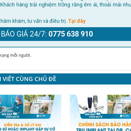
Khách hàng trải nghiệm trồng răng êm ái, thoải mái như
ể thăm khám, tư vấn và điều trị.
Tại đây
 BÁO GIÁ 24/7:
0775 638 910
 trạng mỗi người.
I VIẾT CÙNG CHỦ ĐỀ