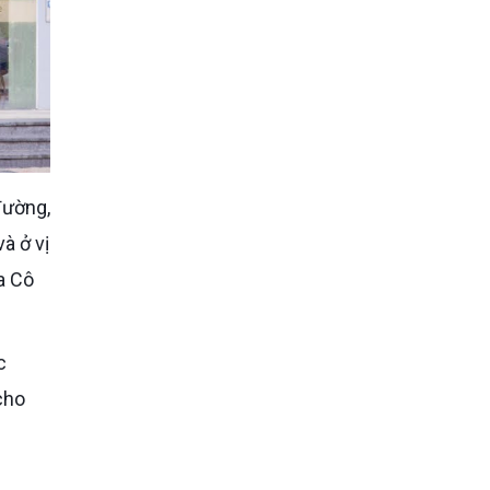
à ở vị
a Cô
c
cho