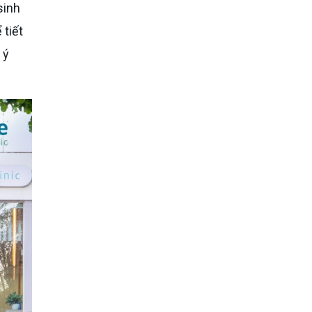
sinh
 tiết
 ý