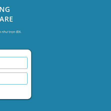
ỆNG
CARE
 như trọn đời.