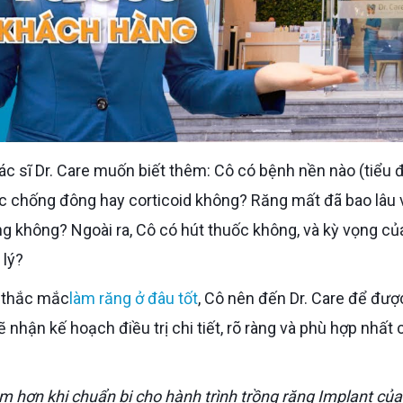
 chống đông hay corticoid không? Răng mất đã bao lâu v
ng không? Ngoài ra, Cô có hút thuốc không, và kỳ vọng củ
 lý?
c thắc mắc
làm răng ở đâu tốt
, Cô nên đến Dr. Care để đượ
nhận kế hoạch điều trị chi tiết, rõ ràng và phù hợp nhất 