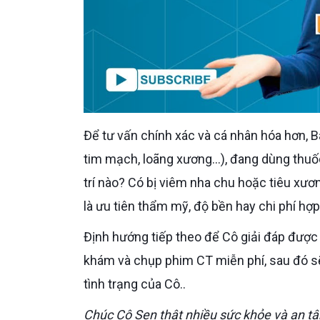
Để tư vấn chính xác và cá nhân hóa hơn, Bác sĩ Dr. Care muốn biết thêm: Cô có bệnh nền nào (tiểu đường,
tim mạch, loãng xương…), đang dùng thuốc
trí nào? Có bị viêm nha chu hoặc tiêu xươ
là ưu tiên thẩm mỹ, độ bền hay chi phí hợp
Định hướng tiếp theo để Cô giải đáp đượ
khám và chụp phim CT miễn phí, sau đó sẽ 
tình trạng của Cô..
Chúc Cô Sen thật nhiều sức khỏe và an tâm hơn khi chuẩn bị cho hành trình trồng răng Implant của