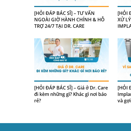
[HỎI ĐÁP BÁC SĨ] – TƯ VẤN
[HỎI 
NGOÀI GIỜ HÀNH CHÍNH & HỖ
XỬ LÝ
TRỢ 24/7 TẠI DR. CARE
IMPL
[HỎI ĐÁP BÁC SĨ] – Giá ở Dr. Care
[HỎI Đ
đi kèm những gì? Khác gì nơi báo
Impla
rẻ?
và gợi