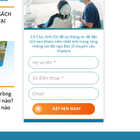
 SÁCH
ẠI
Cô Chú, Anh Chị để lại thông tin để đặt
lịch hẹn khám sớm nhất tình trạng răng
miệng với đội ngũ Bác Sĩ chuyên sâu
Implant
trồng
ế nào?
 nào
ĐẶT HẸN NGAY