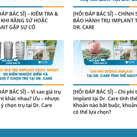
ĐÁP BÁC SĨ] – KIỂM TRA &
[HỎI ĐÁP BÁC SĨ] – CHÍNH
 KHI RĂNG SỨ HOẶC
BẢO HÀNH TRỤ IMPLANT T
ANT GẶP SỰ CỐ
DR. CARE
ÁP BÁC SĨ] – Vì sao giá trụ
[HỎI ĐÁP BÁC SĨ] – Chi phí 
nt khác nhau? Ưu – nhược
Implant tại Dr. Care tính th
 ý chọn trụ tại Dr. Care
Khoản nào bắt buộc, khoản
có thể lựa chọn?