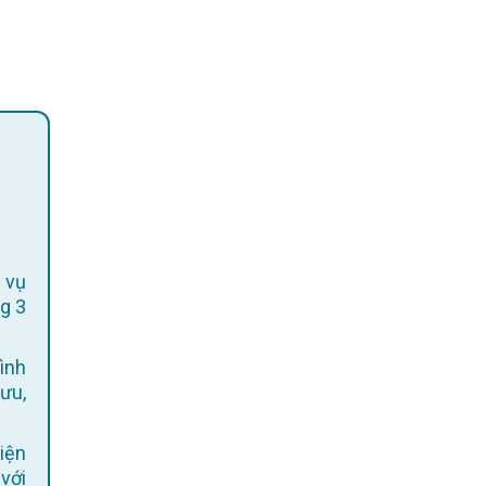
 vụ
g 3
ình
 ưu,
 với