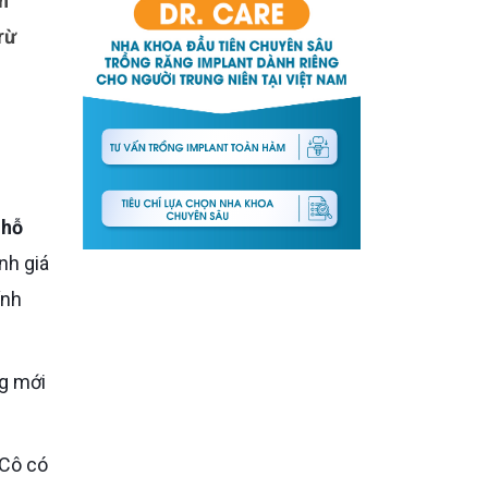
rừ
 hỗ
nh giá
ính