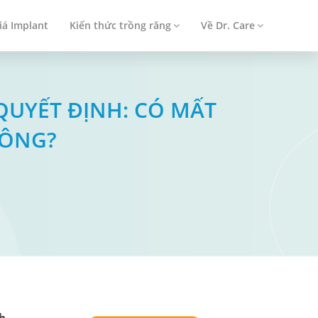
iá Implant
Kiến thức trồng răng
Về Dr. Care
 QUYẾT ĐỊNH: CÓ MẤT
HÔNG?