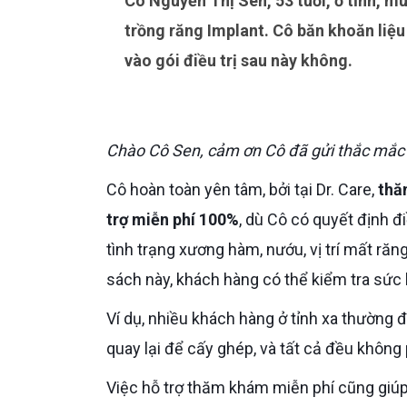
Cô Nguyễn Thị Sen, 53 tuổi, ở tỉnh, muốn đến Dr. Care khám và chụp phim trước khi quyết định
trồng răng Implant. Cô băn khoăn liệu 
vào gói điều trị sau này không.
Chào Cô Sen, cảm ơn Cô đã gửi thắc mắc 
Cô hoàn toàn yên tâm, bởi tại Dr. Care,
thă
trợ miễn phí 100%
, dù Cô có quyết định đ
tình trạng xương hàm, nướu, vị trí mất ră
sách này, khách hàng có thể kiểm tra sức 
Ví dụ, nhiều khách hàng ở tỉnh xa thường đến Dr. Care chụp phim, nghe tư vấn trước, rồi sau vài tháng mới
quay lại để cấy ghép, và tất cả đều không 
Việc hỗ trợ thăm khám miễn phí cũng giúp khách hàng thoải mái, không bị áp lực phải điều trị ngay. Cô có