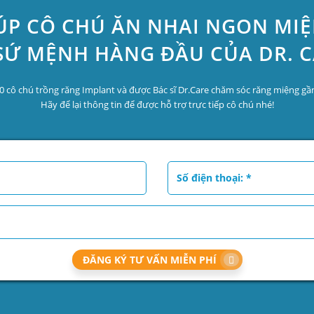
ÚP CÔ CHÚ ĂN NHAI NGON MI
SỨ MỆNH HÀNG ĐẦU CỦA DR. 
0 cô chú trồng răng Implant và được Bác sĩ Dr.Care chăm sóc răng miệng gần
Hãy để lại thông tin để được hỗ trợ trực tiếp cô chú nhé!
ĐĂNG KÝ TƯ VẤN MIỄN PHÍ