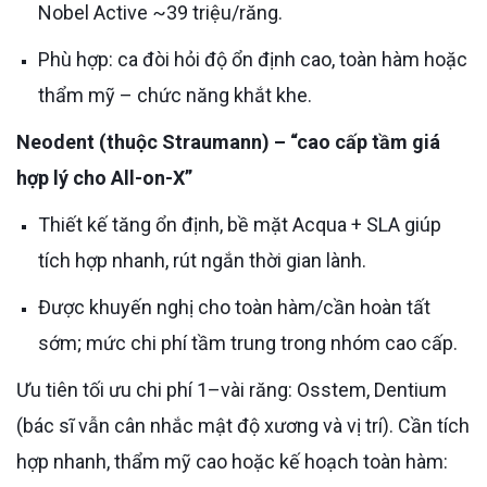
Nobel Active ~39 triệu/răng.
Phù hợp: ca đòi hỏi độ ổn định cao, toàn hàm hoặc
thẩm mỹ – chức năng khắt khe.
Neodent (thuộc Straumann) – “cao cấp tầm giá
hợp lý cho All-on-X”
Thiết kế tăng ổn định, bề mặt Acqua + SLA giúp
tích hợp nhanh, rút ngắn thời gian lành.
Được khuyến nghị cho toàn hàm/cần hoàn tất
sớm; mức chi phí tầm trung trong nhóm cao cấp.
Ưu tiên tối ưu chi phí 1–vài răng: Osstem, Dentium
(bác sĩ vẫn cân nhắc mật độ xương và vị trí). Cần tích
hợp nhanh, thẩm mỹ cao hoặc kế hoạch toàn hàm: