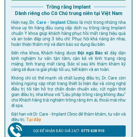
Trồng răng Implant
Dành riêng cho Cô Chú trung niên tại Việt Nam
Hiện nay,
Dr. Care - Implant Clinic
là một trong những nha
khoa uy tín hàng đầu cung cấp dịch vụ trồng răng Implant
chuẩn Y khoa giúp khách hàng phục hồi mất răng hiệu quả
và an toàn đáp ứng 3 tiêu chí: Phục hồi khả năng ăn nhai,
hoàn thiện thẩm mỹ và đảm bảo sử dụng lâu bền.
Đến nha khoa, Khách hàng được
Đội ngũ Bác sĩ
dày dặn
kinh nghiệm tư vấn tận tâm, cặn kẽ về tình trạng răng
miệng. tình trạng mất răng. Bác sĩ sau khi thăm khám kỹ
càng sẽ đưa ra giải pháp tối ưu, tiết kiệm và an toàn.
Không chỉ có thế mạnh về chất lượng điều trị, Dr. Care còn
không ngừng cập nhật trang thiết bị hiện đại và công nghệ
điều trị tối tân hỗ trợ chẩn đoán chuẩn xác, rút ngắn thời
gian điều trị, nha khoa với "Liệu pháp trồng răng không đau"
cho Khách hàng trải nghiệm trồng răng êm ái, thoải mái như
đi spa.
Đặt hẹn với Dr. Care - Implant Clinic để thăm khám, tư vấn và
điều trị.
Tại đây
GỌI ĐỂ NHẬN BÁO GIÁ 24/7:
0775 638 910