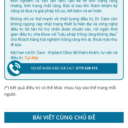
kinh nghiệm tư vấn tận tâm, cặn kẽ về tình trạng răng
miệng. tình trạng mất răng. Bác sĩ sau khi thăm khám kỹ
càng sẽ đưa ra giải pháp tối ưu, tiết kiệm và an toàn.
Không chỉ có thế mạnh về chất lượng điều trị, Dr. Care còn
không ngừng cập nhật trang thiết bị hiện đại và công nghệ
điều trị tối tân hỗ trợ chẩn đoán chuẩn xác, rút ngắn thời
gian điều trị, nha khoa với "Liệu pháp trồng răng không đau"
cho Khách hàng trải nghiệm trồng răng êm ái, thoải mái như
đi spa.
Đặt hẹn với Dr. Care - Implant Clinic để thăm khám, tư vấn và
điều trị.
Tại đây
GỌI ĐỂ NHẬN BÁO GIÁ 24/7:
0775 638 910
(*) Kết quả điều trị có thể khác nhau tùy vào thể trạng mỗi
người.
BÀI VIẾT CÙNG CHỦ ĐỀ