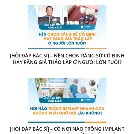
[HỎI ĐÁP BÁC SĨ] – NÊN CHỌN RĂNG SỨ CỐ ĐỊNH
HAY RĂNG GIẢ THÁO LẮP Ở NGƯỜI LỚN TUỔI?
[HỎI ĐÁP BÁC SĨ] – CÓ NƠI NÀO TRỒNG IMPLANT