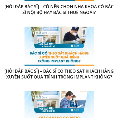
[HỎI ĐÁP BÁC SĨ] – CÓ NÊN CHỌN NHA KHOA CÓ BÁC
SĨ NỘI BỘ HAY BÁC SĨ THUÊ NGOÀI?
[HỎI ĐÁP BÁC SĨ] – BÁC SĨ CÓ THEO SÁT KHÁCH HÀNG
XUYÊN SUỐT QUÁ TRÌNH TRỒNG IMPLANT KHÔNG?