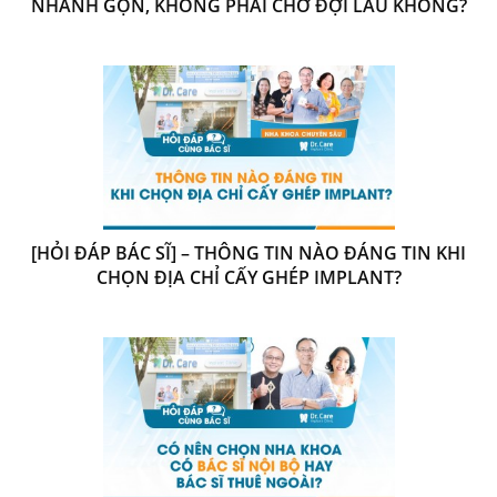
NHANH GỌN, KHÔNG PHẢI CHỜ ĐỢI LÂU KHÔNG?
[HỎI ĐÁP BÁC SĨ] – THÔNG TIN NÀO ĐÁNG TIN KHI
CHỌN ĐỊA CHỈ CẤY GHÉP IMPLANT?