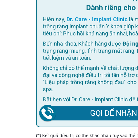
Dành riêng cho
Hiện nay,
Dr. Care - Implant Clinic
là m
trồng răng Implant chuẩn Y khoa giúp 
tiêu chí: Phục hồi khả năng ăn nhai, h
Đến nha khoa, Khách hàng được
Đội ng
trạng răng miệng. tình trạng mất răng. 
tiết kiệm và an toàn.
Không chỉ có thế mạnh về chất lượng điều trị, Dr. Care còn không ngừng cập nhật trang thiết bị hiện
đại và công nghệ điều trị tối tân hỗ trợ
"Liệu pháp trồng răng không đau" cho 
spa.
Đặt hẹn với Dr. Care - Implant Clinic đ
GỌI ĐỂ NHẬN
(*) Kết quả điều trị có thể khác nhau tùy vào thể