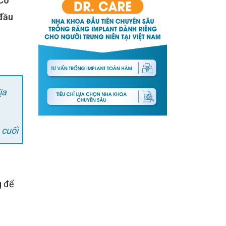
 đầu
ịa
 cuối
g để