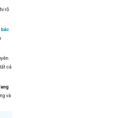
hi rõ
c
bác
o
tất cả
đang
ởng và