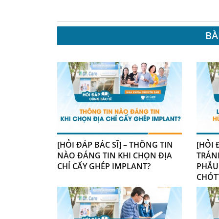
BÀ
[HỎI ĐÁP BÁC SĨ] – THÔNG TIN
[HỎI 
NÀO ĐÁNG TIN KHI CHỌN ĐỊA
TRÁN
CHỈ CẤY GHÉP IMPLANT?
PHẪU
CHÓT