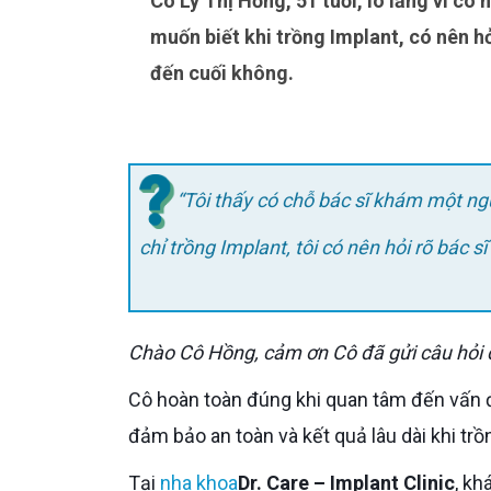
Cô Lý Thị Hồng, 51 tuổi, lo lắng vì có nơi bác sĩ khám một người nhưng làm lại là người khác. Cô
muốn biết khi trồng Implant, có nên hỏ
đến cuối không.
“Tôi thấy có chỗ bác sĩ khám một ng
chỉ trồng Implant, tôi có nên hỏi rõ bác s
Chào Cô Hồng, cảm ơn Cô đã gửi câu hỏi đ
Cô hoàn toàn đúng khi quan tâm đến vấn 
đảm bảo an toàn và kết quả lâu dài khi trồ
Tại
nha khoa
Dr. Care – Implant Clinic
, kh