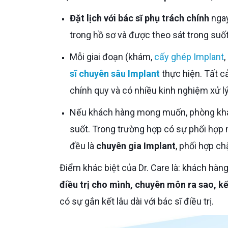
Đặt lịch với bác sĩ phụ trách chính
ngay
trong hồ sơ và được theo sát trong suốt
Mỗi giai đoạn (khám,
cấy ghép Implant
,
sĩ chuyên sâu Implant
thực hiện. Tất c
chính quy và có nhiều kinh nghiệm xử lý
Nếu khách hàng mong muốn, phòng khám sẽ sắp xếp để cùng một bác sĩ trực tiếp đồng hành xuyên
suốt. Trong trường hợp có sự phối hợp nh
đều là
chuyên gia Implant
, phối hợp c
Điểm khác biệt của Dr. Care là: khách hàng
điều trị cho mình, chuyên môn ra sao, k
có sự gắn kết lâu dài với bác sĩ điều trị.