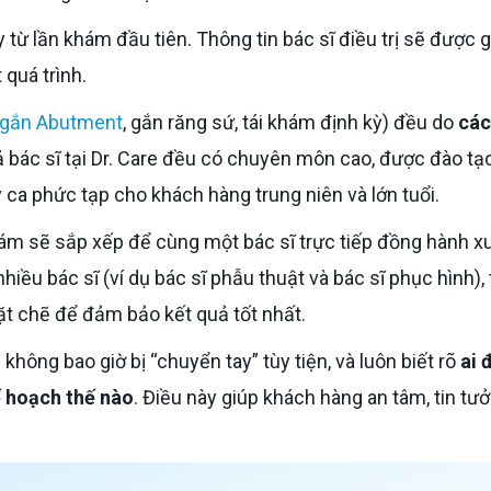
 từ lần khám đầu tiên. Thông tin bác sĩ điều trị sẽ được g
 quá trình.
gắn Abutment
, gắn răng sứ, tái khám định kỳ) đều do
cá
ả bác sĩ tại Dr. Care đều có chuyên môn cao, được đào tạ
 ca phức tạp cho khách hàng trung niên và lớn tuổi.
iều bác sĩ (ví dụ bác sĩ phẫu thuật và bác sĩ phục hình), 
hặt chẽ để đảm bảo kết quả tốt nhất.
 không bao giờ bị “chuyển tay” tùy tiện, và luôn biết rõ
ai 
ế hoạch thế nào
. Điều này giúp khách hàng an tâm, tin tư