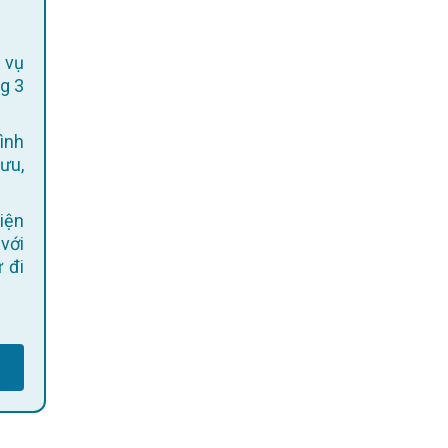
 vụ
g 3
ình
 ưu,
 với
 đi