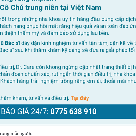
 Cô Chú trung niên tại Việt Nam
ột trong những nha khoa uy tín hàng đầu cung cấp dịch
khách hàng phục hồi mất răng hiệu quả và an toàn đáp ứn
oàn thiện thẩm mỹ và đảm bảo sử dụng lâu bền.
ũ Bác sĩ
dày dặn kinh nghiệm tư vấn tận tâm, cặn kẽ về t
Bác sĩ sau khi thăm khám kỹ càng sẽ đưa ra giải pháp tối
 chẩn đoán chuẩn xác, rút ngắn thời gian điều trị, nha khoa
Khách hàng trải nghiệm trồng răng êm ái, thoải mái như
ể thăm khám, tư vấn và điều trị.
Tại đây
 BÁO GIÁ 24/7:
0775 638 910
 trạng mỗi người.