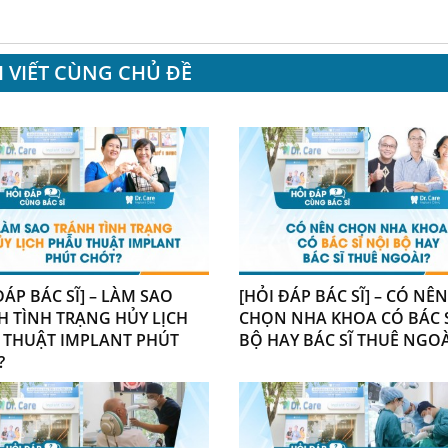
I VIẾT CÙNG CHỦ ĐỀ
ĐÁP BÁC SĨ] – LÀM SAO
[HỎI ĐÁP BÁC SĨ] – CÓ NÊN
H TÌNH TRẠNG HỦY LỊCH
CHỌN NHA KHOA CÓ BÁC S
 THUẬT IMPLANT PHÚT
BỘ HAY BÁC SĨ THUÊ NGOÀ
?