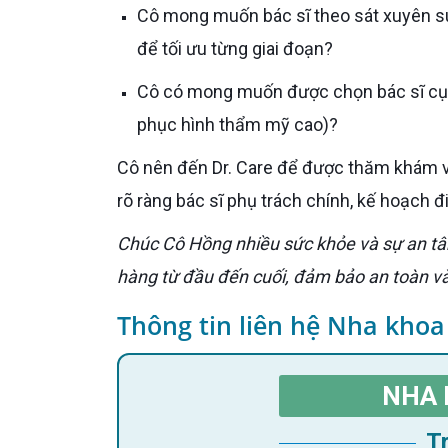
Cô mong muốn bác sĩ theo sát xuyên suốt, hay chấp nhận mô hình phối hợp nhiều bác sĩ chuyên khoa
để tối ưu từng giai đoạn?
Cô có mong muốn được chọn bác sĩ cụ thể (ví dụ bác sĩ phẫu thuật nhiều kinh nghiệm, hay bác sĩ
phục hình thẩm mỹ cao)?
Cô nên đến Dr. Care để được thăm khám và chụp CT ConeBeam miễn phí. Sau đó, Cô sẽ được giới thiệu
rõ ràng bác sĩ phụ trách chính, kế hoạch điề
Chúc Cô Hồng nhiều sức khỏe và sự an tâm khi biết rằng tại Dr. Care, bác sĩ luôn đồng hành cùng khách
hàng từ đầu đến cuối, đảm bảo an toàn v
Thông tin liên hệ Nha khoa
NHA 