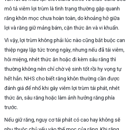
mô tả viêm lợi trùm là tình trạng thường gặp quanh
răng khôn mọc chưa hoàn toàn, do khoảng hở giữa
lợi và răng giữ mảng bám, cặn thức ăn và vi khuẩn.
Vì vậy, lợi trùm không phải lúc nào cũng bắt buộc can
thiệp ngay lập tức trong ngày, nhưng nếu đã tái viêm,
hôi miệng, nhét thức ăn hoặc đi kèm sâu răng thì
thường không nên chỉ chờ vệ sinh tốt rồi hy vọng tự
hết hẳn. NHS cho biết răng khôn thường cần được
đánh giá để nhổ khi gây viêm lợi trùm tái phát, nhét
thức ăn, sâu răng hoặc làm ảnh hưởng răng phía
trước.
Nếu giữ răng, nguy cơ tái phát có cao hay không sẽ
phụ thuộc chủ yếu vào thế mọc của răng. Khi răng