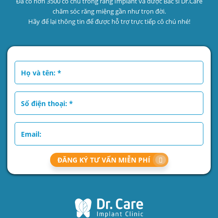
Đã có hơn 3500 cô chú trồng răng Implant và được Bác sĩ Dr.Care
chăm sóc răng miệng gần như trọn đời.
Hãy để lại thông tin để được hỗ trợ trực tiếp cô chú nhé!
ĐĂNG KÝ TƯ VẤN MIỄN PHÍ