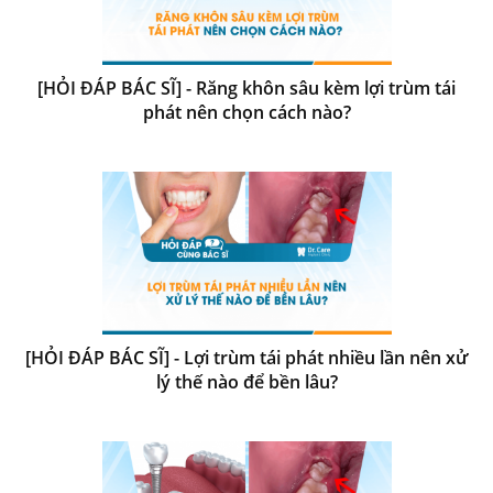
[HỎI ĐÁP BÁC SĨ] - Răng khôn sâu kèm lợi trùm tái
phát nên chọn cách nào?
[HỎI ĐÁP BÁC SĨ] - Lợi trùm tái phát nhiều lần nên xử
lý thế nào để bền lâu?