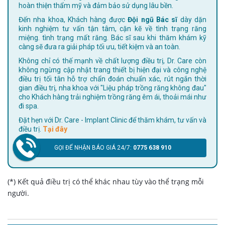
hoàn thiện thẩm mỹ và đảm bảo sử dụng lâu bền.
Đến nha khoa, Khách hàng được
Đội ngũ Bác sĩ
dày dặn
kinh nghiệm tư vấn tận tâm, cặn kẽ về tình trạng răng
miệng. tình trạng mất răng. Bác sĩ sau khi thăm khám kỹ
càng sẽ đưa ra giải pháp tối ưu, tiết kiệm và an toàn.
Không chỉ có thế mạnh về chất lượng điều trị, Dr. Care còn
không ngừng cập nhật trang thiết bị hiện đại và công nghệ
điều trị tối tân hỗ trợ chẩn đoán chuẩn xác, rút ngắn thời
gian điều trị, nha khoa với "Liệu pháp trồng răng không đau"
cho Khách hàng trải nghiệm trồng răng êm ái, thoải mái như
đi spa.
Đặt hẹn với Dr. Care - Implant Clinic để thăm khám, tư vấn và
điều trị.
Tại đây
GỌI ĐỂ NHẬN BÁO GIÁ 24/7:
0775 638 910
(*) Kết quả điều trị có thể khác nhau tùy vào thể trạng mỗi
người.