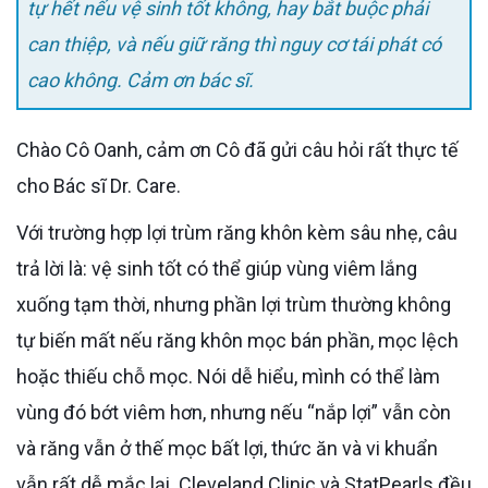
tự hết nếu vệ sinh tốt không, hay bắt buộc phải
can thiệp, và nếu giữ răng thì nguy cơ tái phát có
cao không. Cảm ơn bác sĩ.
Chào Cô Oanh, cảm ơn Cô đã gửi câu hỏi rất thực tế
cho Bác sĩ Dr. Care.
Với trường hợp lợi trùm răng khôn kèm sâu nhẹ, câu
trả lời là: vệ sinh tốt có thể giúp vùng viêm lắng
xuống tạm thời, nhưng phần lợi trùm thường không
tự biến mất nếu răng khôn mọc bán phần, mọc lệch
hoặc thiếu chỗ mọc. Nói dễ hiểu, mình có thể làm
vùng đó bớt viêm hơn, nhưng nếu “nắp lợi” vẫn còn
và răng vẫn ở thế mọc bất lợi, thức ăn và vi khuẩn
vẫn rất dễ mắc lại. Cleveland Clinic và StatPearls đều