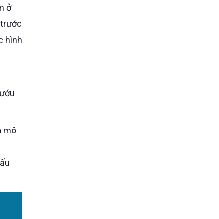
m ở
 trước
c hình
nướu
cấu