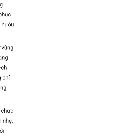
ng
 phục
a nướu
ở vùng
răng
ệch
g chỉ
ng,
m nhẹ,
ới