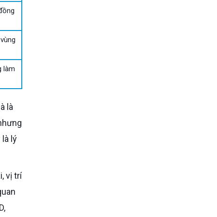
 đồng
 vùng
g làm
 nhưng
là lý
quan
D,