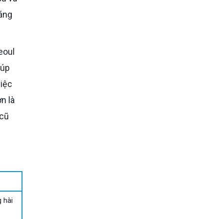
sáng
eoul
iúp
việc
n là
 cũ
 hài