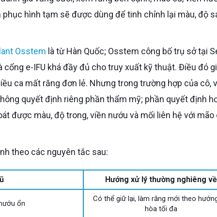
n phục hình tạm sẽ được dùng để tinh chỉnh lại màu, độ 
lant Osstem
là từ Hàn Quốc; Osstem công bố trụ sở tại S
và cổng e-IFU khá đầy đủ cho truy xuất kỹ thuật. Điều đó g
ều ca mất răng đơn lẻ. Nhưng trong trường hợp của cô, 
ông quyết định riêng phần thẩm mỹ; phần quyết định hơ
át được màu, độ trong, viền nướu và mối liên hệ với mão
ịnh theo các nguyên tắc sau:
ũ
Hướng xử lý thường nghiêng về
Có thể giữ lại, làm răng mới theo hướng
n nướu ổn
hòa tối đa