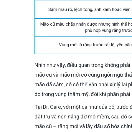
Sậm màu rõ, lệch tông, ánh xám hoặc viền 
Mão cũ màu chấp nhận được nhưng hình thể h
phù hợp vùng răng trướ
Vùng mới là răng trước rất lộ, yêu c
Nhìn như vậy, điều quan trọng không phải là “implant cũ và implant mới có cùng hãng hay không”, mà là
mão cũ và mão mới có cùng ngôn ngữ thẩ
mão đã sậm, cô có thể vẫn phải xử lý lại p
do trong vùng thẩm mỹ, đôi khi phần phải 
Tại Dr. Care, với một ca như của cô, bước đầu tiên là chụp CT Cone Beam 3D để đo xương mặt ngoài, vị trí
đặt trụ và nền nâng đỡ mô mềm, sau đó s
mão cũ – răng mới và lấy dấu số hóa chín