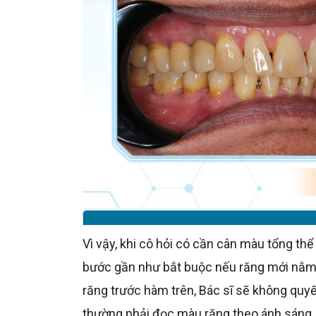
Vì vậy, khi cô hỏi có cần cân màu tổng thể của cả implant cũ và mới không, câu trả lời là có, và đây là
bước gần như bắt buộc nếu răng mới nằm 
răng trước hàm trên, Bác sĩ sẽ không quyế
thường phải đọc màu răng theo ánh sáng, 