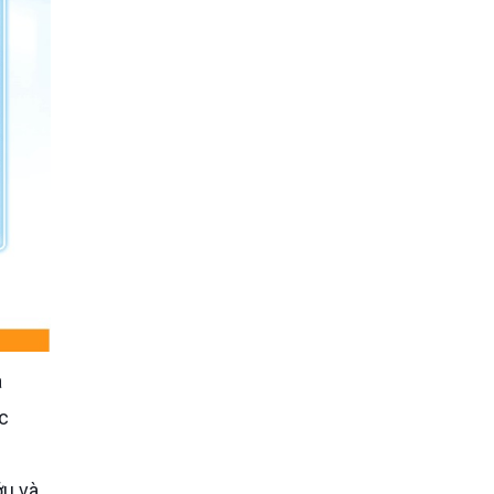
c
ớu và