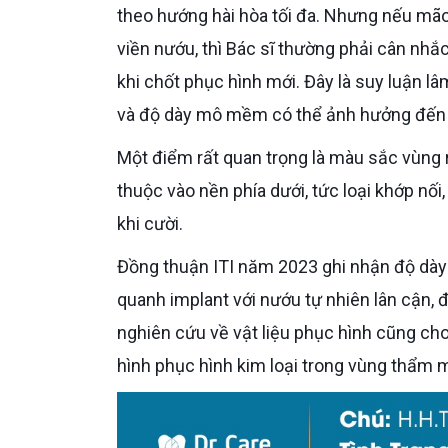
theo hướng hài hòa tối đa. Nhưng nếu mão
viền nướu, thì Bác sĩ thường phải cân nhắ
khi chốt phục hình mới. Đây là suy luận l
và độ dày mô mềm có thể ảnh hưởng đến
Một điểm rất quan trọng là màu sắc vùng răng trước không chỉ nằm ở lớp sứ bên ngoài. Nó còn phụ
thuộc vào nền phía dưới, tức loại khớp n
khi cười.
Đồng thuận ITI năm 2023 ghi nhận độ dày mô mềm có thể ảnh hưởng đến độ hòa hợp màu sắc của mô
quanh implant với nướu tự nhiên lân cận, đ
nghiên cứu về vật liệu phục hình cũng cho
hình phục hình kim loại trong vùng thẩm 