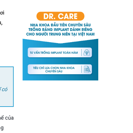
u,
 có
ng