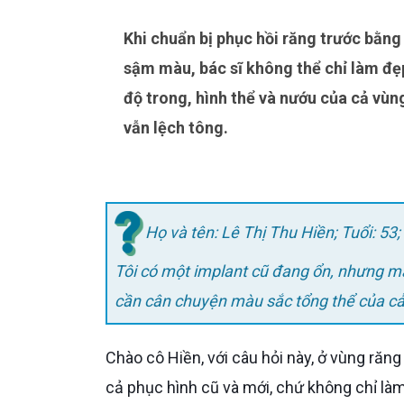
Khi chuẩn bị phục hồi răng trước bằng implant trong bối cảnh đã có một implant cũ với mão hơi
sậm màu, bác sĩ không thể chỉ làm đẹp
độ trong, hình thể và nướu của cả vùn
vẫn lệch tông.
Họ và tên: Lê Thị Thu Hiền; Tuổi: 53
Tôi có một implant cũ đang ổn, nhưng m
cần cân chuyện màu sắc tổng thể của cả
Chào cô Hiền, với câu hỏi này, ở vùng răng trước Bác sĩ chắc chắn phải cân chuyện màu sắc tổng thể của
cả phục hình cũ và mới, chứ không chỉ làm