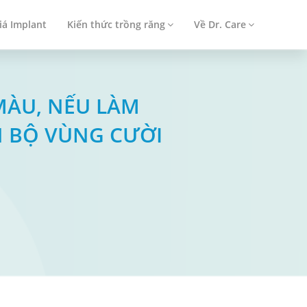
iá Implant
Kiến thức trồng răng
Về Dr. Care
 MÀU, NẾU LÀM
 BỘ VÙNG CƯỜI