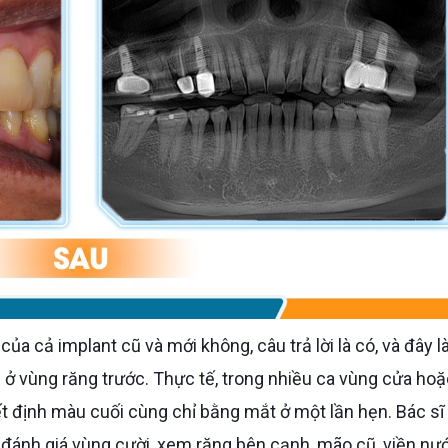
ở vùng răng trước. Thực tế, trong nhiều ca vùng cửa hoặ
t định màu cuối cùng chỉ bằng mắt ở một lần hẹn. Bác sĩ
đánh giá vùng cười, xem răng bên cạnh, mão cũ, viền nư