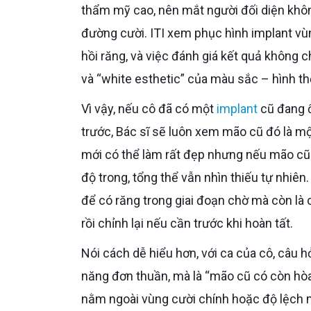
thẩm mỹ cao, nên mắt người đối diện khôn
đường cười. ITI xem phục hình implant vù
hồi răng, và việc đánh giá kết quả không 
và “white esthetic” của màu sắc – hình t
Vì vậy, nếu cô đã có một
implant
cũ đang 
trước, Bác sĩ sẽ luôn xem mão cũ đó là m
mới có thể làm rất đẹp nhưng nếu mão cũ
độ trong, tổng thể vẫn nhìn thiếu tự nhiên
để có răng trong giai đoạn chờ mà còn là
rồi chỉnh lại nếu cần trước khi hoàn tất.
Nói cách dễ hiểu hơn, với ca của cô, câu hỏi không phải là “mão cũ có dùng được không” theo nghĩa chức
năng đơn thuần, mà là “mão cũ có còn hò
nằm ngoài vùng cười chính hoặc độ lệch mà