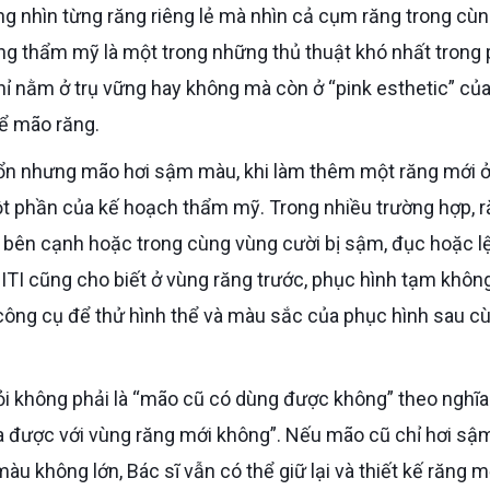
g nhìn từng răng riêng lẻ mà nhìn cả cụm răng trong cù
ng thẩm mỹ là một trong những thủ thuật khó nhất trong
chỉ nằm ở trụ vững hay không mà còn ở “pink esthetic” củ
hể mão răng.
ổn nhưng mão hơi sậm màu, khi làm thêm một răng mới 
ột phần của kế hoạch thẩm mỹ. Trong nhiều trường hợp, 
 bên cạnh hoặc trong cùng vùng cười bị sậm, đục hoặc l
. ITI cũng cho biết ở vùng răng trước, phục hình tạm khôn
 công cụ để thử hình thể và màu sắc của phục hình sau cù
a được với vùng răng mới không”. Nếu mão cũ chỉ hơi sậ
u không lớn, Bác sĩ vẫn có thể giữ lại và thiết kế răng m