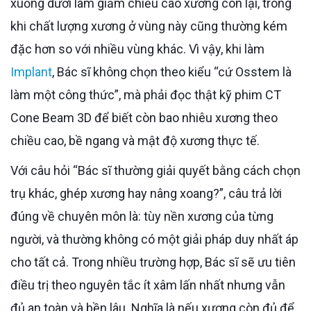
xuống dưới làm giảm chiều cao xương còn lại, trong
khi chất lượng xương ở vùng này cũng thường kém
đặc hơn so với nhiều vùng khác. Vì vậy, khi làm
Implant
, Bác sĩ không chọn theo kiểu “cứ Osstem là
làm một công thức”, mà phải đọc thật kỹ phim CT
Cone Beam 3D để biết còn bao nhiêu xương theo
chiều cao, bề ngang và mật độ xương thực tế.
Với câu hỏi “Bác sĩ thường giải quyết bằng cách chọn
trụ khác, ghép xương hay nâng xoang?”, câu trả lời
đúng về chuyên môn là: tùy nền xương của từng
người, và thường không có một giải pháp duy nhất áp
cho tất cả. Trong nhiều trường hợp, Bác sĩ sẽ ưu tiên
điều trị theo nguyên tắc ít xâm lấn nhất nhưng vẫn
đủ an toàn và bền lâu. Nghĩa là nếu xương còn đủ để