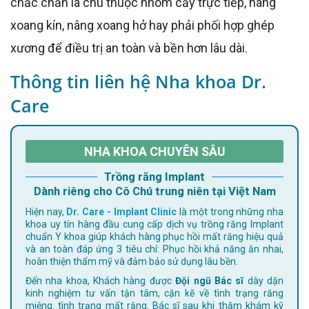
chắc chắn là chú thuộc nhóm cấy trực tiếp, nâng
xoang kín, nâng xoang hở hay phải phối hợp ghép
xương để điều trị an toàn và bền hơn lâu dài.
Thông tin liên hệ Nha khoa Dr.
Care
NHA KHOA CHUYÊN SÂU
Trồng răng Implant
Dành riêng cho Cô Chú trung niên tại Việt Nam
Hiện nay,
Dr. Care - Implant Clinic
là một trong những nha
khoa uy tín hàng đầu cung cấp dịch vụ trồng răng Implant
chuẩn Y khoa giúp khách hàng phục hồi mất răng hiệu quả
và an toàn đáp ứng 3 tiêu chí: Phục hồi khả năng ăn nhai,
hoàn thiện thẩm mỹ và đảm bảo sử dụng lâu bền.
Đến nha khoa, Khách hàng được
Đội ngũ Bác sĩ
dày dặn
kinh nghiệm tư vấn tận tâm, cặn kẽ về tình trạng răng
miệng. tình trạng mất răng. Bác sĩ sau khi thăm khám kỹ