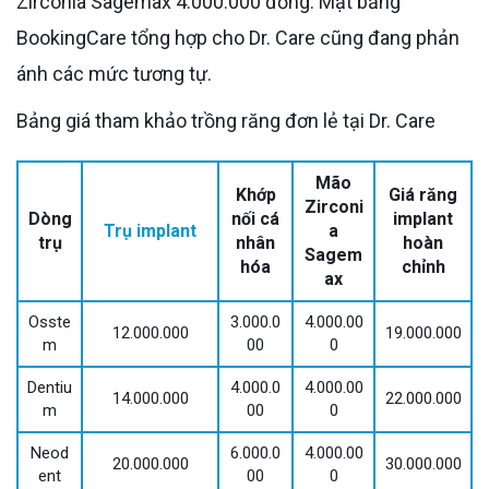
Zirconia Sagemax 4.000.000 đồng. Mặt bằng
BookingCare tổng hợp cho Dr. Care cũng đang phản
ánh các mức tương tự.
Bảng giá tham khảo trồng răng đơn lẻ tại Dr. Care
Mão
Khớp
Giá răng
Zirconi
Dòng
nối cá
implant
Trụ implant
a
trụ
nhân
hoàn
Sagem
hóa
chỉnh
ax
Osste
3.000.0
4.000.00
12.000.000
19.000.000
m
00
0
Dentiu
4.000.0
4.000.00
14.000.000
22.000.000
m
00
0
Neod
6.000.0
4.000.00
20.000.000
30.000.000
ent
00
0