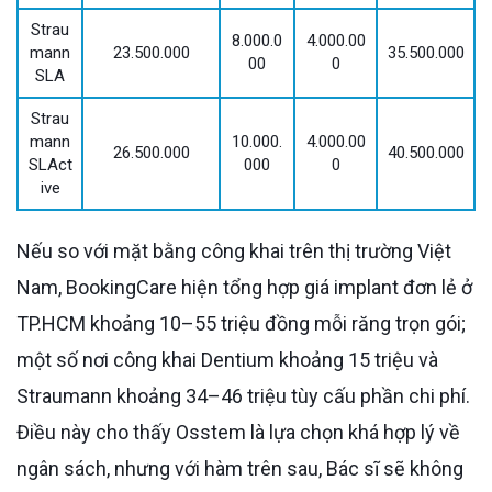
Strau
8.000.0
4.000.00
mann
23.500.000
35.500.000
00
0
SLA
Strau
mann
10.000.
4.000.00
26.500.000
40.500.000
SLAct
000
0
ive
Nếu so với mặt bằng công khai trên thị trường Việt
Nam, BookingCare hiện tổng hợp giá implant đơn lẻ ở
TP.HCM khoảng 10–55 triệu đồng mỗi răng trọn gói;
một số nơi công khai Dentium khoảng 15 triệu và
Straumann khoảng 34–46 triệu tùy cấu phần chi phí.
Điều này cho thấy Osstem là lựa chọn khá hợp lý về
ngân sách, nhưng với hàm trên sau, Bác sĩ sẽ không