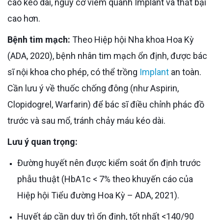
cao kéo dài, nguy cơ viêm quanh Implant và thất bại
cao hơn.
Bệnh tim mạch:
Theo Hiệp hội Nha khoa Hoa Kỳ
(ADA, 2020), bệnh nhân tim mạch ổn định, được bác
sĩ nội khoa cho phép, có thể trồng
Implant
an toàn.
Cần lưu ý về thuốc chống đông (như Aspirin,
Clopidogrel, Warfarin) để bác sĩ điều chỉnh phác đồ
trước và sau mổ, tránh chảy máu kéo dài.
Lưu ý quan trọng:
Đường huyết nên được kiểm soát ổn định trước
phẫu thuật (HbA1c < 7% theo khuyến cáo của
Hiệp hội Tiểu đường Hoa Kỳ – ADA, 2021).
Huyết áp cần duy trì ổn định, tốt nhất <140/90