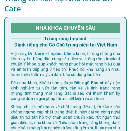
Care
NHA KHOA CHUYÊN SÂU
Trồng răng Implant
Dành riêng cho Cô Chú trung niên tại Việt Nam
Hiện nay,
Dr. Care - Implant Clinic
là một trong những nha
khoa uy tín hàng đầu cung cấp dịch vụ trồng răng Implant
chuẩn Y khoa giúp khách hàng phục hồi mất răng hiệu quả
và an toàn đáp ứng 3 tiêu chí: Phục hồi khả năng ăn nhai,
hoàn thiện thẩm mỹ và đảm bảo sử dụng lâu bền.
Đến nha khoa, Khách hàng được
Đội ngũ Bác sĩ
dày dặn
kinh nghiệm tư vấn tận tâm, cặn kẽ về tình trạng răng
miệng. tình trạng mất răng. Bác sĩ sau khi thăm khám kỹ
càng sẽ đưa ra giải pháp tối ưu, tiết kiệm và an toàn.
Không chỉ có thế mạnh về chất lượng điều trị, Dr. Care còn
không ngừng cập nhật trang thiết bị hiện đại và công nghệ
điều trị tối tân hỗ trợ chẩn đoán chuẩn xác, rút ngắn thời
gian điều trị, nha khoa với "Liệu pháp trồng răng không đau"
cho Khách hàng trải nghiệm trồng răng êm ái, thoải mái như