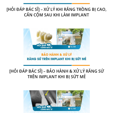
[HỎI ĐÁP BÁC SĨ] – XỬ LÝ KHI RĂNG TRỒNG BỊ CAO,
CẤN CỘM SAU KHI LÀM IMPLANT
[HỎI ĐÁP BÁC SĨ] – BẢO HÀNH & XỬ LÝ RĂNG SỨ
TRÊN IMPLANT KHI BỊ SỨT MẺ