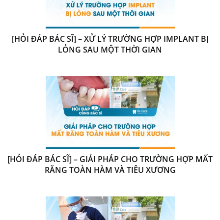
[HỎI ĐÁP BÁC SĨ] – XỬ LÝ TRƯỜNG HỢP IMPLANT BỊ
LỎNG SAU MỘT THỜI GIAN
[HỎI ĐÁP BÁC SĨ] – GIẢI PHÁP CHO TRƯỜNG HỢP MẤT
RĂNG TOÀN HÀM VÀ TIÊU XƯƠNG