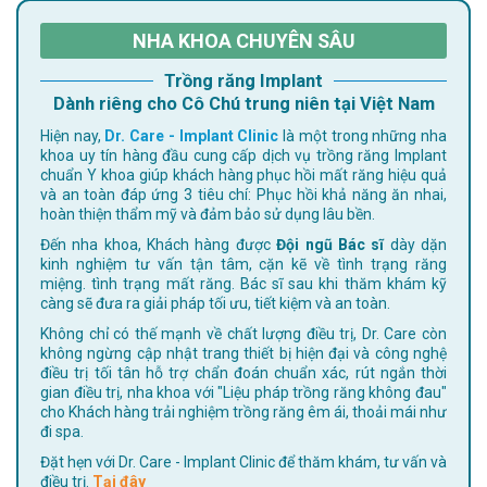
NHA KHOA CHUYÊN SÂU
Trồng răng Implant
Dành riêng cho Cô Chú trung niên tại Việt Nam
Hiện nay,
Dr. Care - Implant Clinic
là một trong những nha
khoa uy tín hàng đầu cung cấp dịch vụ trồng răng Implant
chuẩn Y khoa giúp khách hàng phục hồi mất răng hiệu quả
và an toàn đáp ứng 3 tiêu chí: Phục hồi khả năng ăn nhai,
hoàn thiện thẩm mỹ và đảm bảo sử dụng lâu bền.
Đến nha khoa, Khách hàng được
Đội ngũ Bác sĩ
dày dặn
kinh nghiệm tư vấn tận tâm, cặn kẽ về tình trạng răng
miệng. tình trạng mất răng. Bác sĩ sau khi thăm khám kỹ
càng sẽ đưa ra giải pháp tối ưu, tiết kiệm và an toàn.
Không chỉ có thế mạnh về chất lượng điều trị, Dr. Care còn
không ngừng cập nhật trang thiết bị hiện đại và công nghệ
điều trị tối tân hỗ trợ chẩn đoán chuẩn xác, rút ngắn thời
gian điều trị, nha khoa với "Liệu pháp trồng răng không đau"
cho Khách hàng trải nghiệm trồng răng êm ái, thoải mái như
đi spa.
Đặt hẹn với Dr. Care - Implant Clinic để thăm khám, tư vấn và
điều trị.
Tại đây