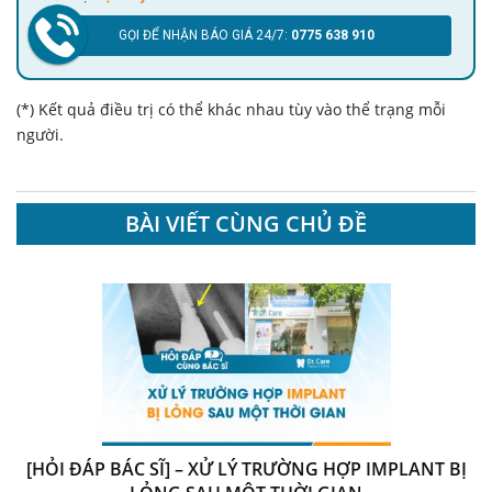
GỌI ĐỂ NHẬN BÁO GIÁ 24/7:
0775 638 910
(*) Kết quả điều trị có thể khác nhau tùy vào thể trạng mỗi
người.
BÀI VIẾT CÙNG CHỦ ĐỀ
[HỎI ĐÁP BÁC SĨ] – XỬ LÝ TRƯỜNG HỢP IMPLANT BỊ