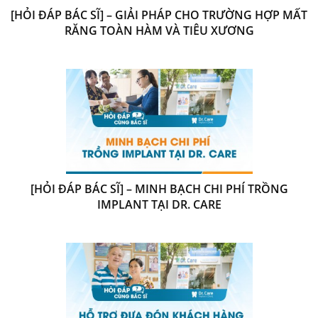
[HỎI ĐÁP BÁC SĨ] – GIẢI PHÁP CHO TRƯỜNG HỢP MẤT
RĂNG TOÀN HÀM VÀ TIÊU XƯƠNG
[HỎI ĐÁP BÁC SĨ] – MINH BẠCH CHI PHÍ TRỒNG
IMPLANT TẠI DR. CARE