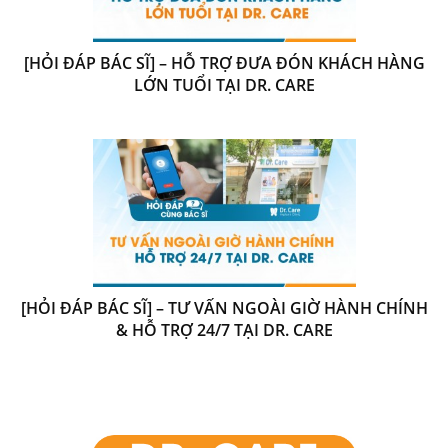
[HỎI ĐÁP BÁC SĨ] – HỖ TRỢ ĐƯA ĐÓN KHÁCH HÀNG
LỚN TUỔI TẠI DR. CARE
[HỎI ĐÁP BÁC SĨ] – TƯ VẤN NGOÀI GIỜ HÀNH CHÍNH
& HỖ TRỢ 24/7 TẠI DR. CARE