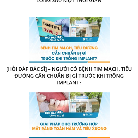
LỎNG SAU MỘT THỜI GIAN
[HỎI ĐÁP BÁC SĨ] – NGƯỜI CÓ BỆNH TIM MẠCH, TIỂU
ĐƯỜNG CẦN CHUẨN BỊ GÌ TRƯỚC KHI TRỒNG
IMPLANT?