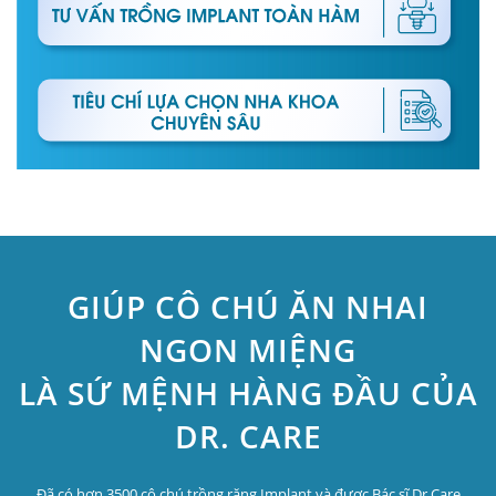
GIÚP CÔ CHÚ ĂN NHAI
NGON MIỆNG
LÀ SỨ MỆNH HÀNG ĐẦU CỦA
DR. CARE
Đã có hơn 3500 cô chú trồng răng Implant và được Bác sĩ Dr.Care