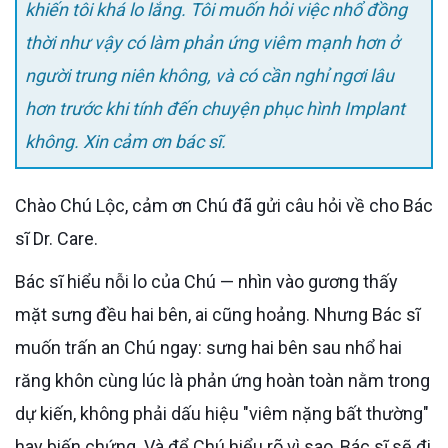
khiến tôi khá lo lắng. Tôi muốn hỏi việc nhổ đồng
thời như vậy có làm phản ứng viêm mạnh hơn ở
người trung niên không, và có cần nghỉ ngơi lâu
hơn trước khi tính đến chuyện phục hình Implant
không. Xin cảm ơn bác sĩ.
Chào Chú Lộc, cảm ơn Chú đã gửi câu hỏi về cho Bác
sĩ Dr. Care.
Bác sĩ hiểu nỗi lo của Chú — nhìn vào gương thấy
mặt sưng đều hai bên, ai cũng hoảng. Nhưng Bác sĩ
muốn trấn an Chú ngay: sưng hai bên sau nhổ hai
răng khôn cùng lúc là phản ứng hoàn toàn nằm trong
dự kiến, không phải dấu hiệu "viêm nặng bất thường"
hay biến chứng. Và để Chú hiểu rõ vì sao, Bác sĩ sẽ đi