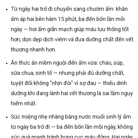
Từ ngày hai trở đi chuyển sang chườm ấm: khăn
ấm áp hai bên hàm 15 phút, ba đến bốn lần mỗi
ngày — hơi ấm giãn mạch giúp máu lưu thông tốt
hơn, dọn dẹp dịch viêm và đưa dưỡng chất đến vết
thương nhanh hơn.
Ăn thức ăn mềm nguội đến ấm vừa: cháo, súp,
sữa chua, sinh tố — nhưng phải đủ dưỡng chất,
tuyệt đối không "nhịn đói" vì sợ đau — thiếu dinh
dưỡng khi đang lành hai vết thương là sai lầm nguy
hiểm nhất.
Súc miệng nhẹ nhàng bằng nước muối sinh lý ấm
từ ngày ba trở đi — ba đến bốn lần mỗi ngày, không
súc quá mạnh tránh bung cục máu đông. Hai ngày