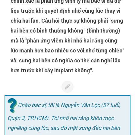
chính xác là phản ứng sinh lý mà bác sĩ đã dự
liệu trước khi quyết định nhổ cùng lúc thay vì
chia hai lần. Câu hỏi thực sự không phải "sưng
hai bên có bình thường không" (bình thường)
mà là "phản ứng viêm khi nhổ hai răng cùng
lúc mạnh hơn bao nhiêu so với nhổ từng chiếc"
và "sưng hai bên có nghĩa cơ thể cần nghỉ lâu
hơn trước khi cấy Implant không".
Chào bác sĩ, tôi là Nguyễn Văn Lộc (57 tuổi,
Quận 3, TP.HCM). Tôi nhổ hai răng khôn mọc
nghiêng cùng lúc, sau đó mặt sưng đều hai bên