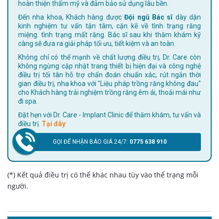
hoàn thiện thẩm mỹ và đảm bảo sử dụng lâu bền.
Đến nha khoa, Khách hàng được
Đội ngũ Bác sĩ
dày dặn
kinh nghiệm tư vấn tận tâm, cặn kẽ về tình trạng răng
miệng. tình trạng mất răng. Bác sĩ sau khi thăm khám kỹ
càng sẽ đưa ra giải pháp tối ưu, tiết kiệm và an toàn.
Không chỉ có thế mạnh về chất lượng điều trị, Dr. Care còn
không ngừng cập nhật trang thiết bị hiện đại và công nghệ
điều trị tối tân hỗ trợ chẩn đoán chuẩn xác, rút ngắn thời
gian điều trị, nha khoa với "Liệu pháp trồng răng không đau"
cho Khách hàng trải nghiệm trồng răng êm ái, thoải mái như
đi spa.
Đặt hẹn với Dr. Care - Implant Clinic để thăm khám, tư vấn và
điều trị.
Tại đây
GỌI ĐỂ NHẬN BÁO GIÁ 24/7:
0775 638 910
(*) Kết quả điều trị có thể khác nhau tùy vào thể trạng mỗi
người.