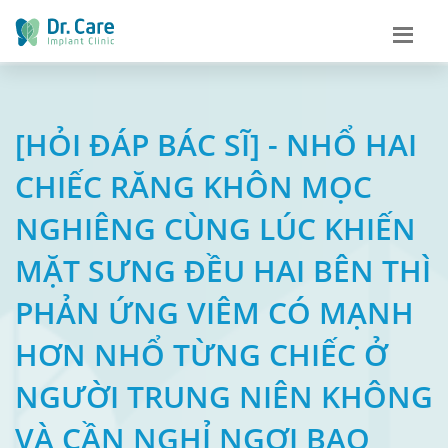
[HỎI ĐÁP BÁC SĨ] - NHỔ HAI
CHIẾC RĂNG KHÔN MỌC
NGHIÊNG CÙNG LÚC KHIẾN
MẶT SƯNG ĐỀU HAI BÊN THÌ
PHẢN ỨNG VIÊM CÓ MẠNH
HƠN NHỔ TỪNG CHIẾC Ở
NGƯỜI TRUNG NIÊN KHÔNG
VÀ CẦN NGHỈ NGƠI BAO