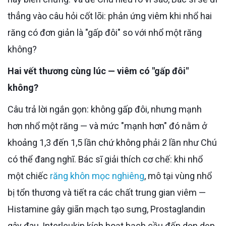
thẳng vào câu hỏi cốt lõi: phản ứng viêm khi nhổ hai
răng có đơn giản là "gấp đôi" so với nhổ một răng
không?
Hai vết thương cùng lúc — viêm có "gấp đôi"
không?
Câu trả lời ngắn gọn: không gấp đôi, nhưng mạnh
hơn nhổ một răng — và mức "mạnh hơn" đó nằm ở
khoảng 1,3 đến 1,5 lần chứ không phải 2 lần như Chú
có thể đang nghĩ. Bác sĩ giải thích cơ chế: khi nhổ
một chiếc
răng khôn mọc nghiêng
, mô tại vùng nhổ
bị tổn thương và tiết ra các chất trung gian viêm —
Histamine gây giãn mạch tạo sưng, Prostaglandin
gây đau, Interleukin kích hoạt bạch cầu đến dọn dẹp