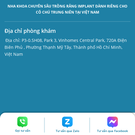
NHA KHOA CHUYÊN SÂU
TRỒNG RĂNG IMPLANT
DÀNH RIÊNG CHO
CÔ CHÚ TRUNG NIÊN TẠI VIỆT NAM
Địa chỉ phòng khám
Địa chỉ:
P3-0.SH08, Park 3, Vinhomes Central Park, 720A Điện
Biên Phủ , Phường Thạnh Mỹ Tây, Thành phố Hồ Chí Minh,
Việt Nam
Giờ mở cửa
Gọi tư vấn
8:00 - 21:00
Tư vấn qua Zalo
Tư vấn qua Facebook
Thứ 2 - Thứ 7: