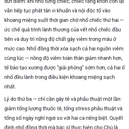
dứt điểm: khi nhổ từng chiếc, chiếc răng khôn còn lại
vẫn tiếp tục phát tán vi khuẩn và nội độc tố vào
khoang miệng suốt thời gian chờ nhổ chiếc thứ hai —
ức chế quá trình lành thương của vết nhổ chiếc đầu
tiên và duy trì nồng độ chất gây viêm trong máu ở
mức cao. Nhổ đồng thời xóa sạch cả hai nguồn viêm
cùng lúc — nồng độ viêm toàn thân giảm nhanh hơn,
tế bào tạo xương được "giải phóng" sớm hơn, cả hai ổ
nhổ đều lành trong điều kiện khoang miệng sạch
nhất.
Lý do thứ ba — chỉ cần gây tê và phẫu thuật một lần:
giảm tổng lượng thuốc tê, tổng stress phẫu thuật và
tổng số ngày nghỉ ngơi so với hai ca riêng biệt. Quyết
định nhổ đồng thời mà bác sĩ thực hiện cho Chú là