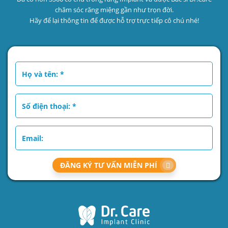
chăm sóc răng miệng gần như trọn đời.
Hãy để lại thông tin để được hỗ trợ trực tiếp cô chú nhé!
ĐĂNG KÝ TƯ VẤN MIỄN PHÍ