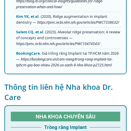
https://blog.iti.org/clinical-insights/guidelines-for-ridge-
preservation-when-and-how/
Kim YK, et al.
(2020). Ridge augmentation in implant
dentistry —
https://pmc.ncbi.nlm.nih.gov/articles/PMC7338632/
Salem CQ, et al.
(2023). Alveolar ridge preservation: A review
of concepts and controversies —
https://pmc.ncbi.nlm.nih.gov/articles/PMC10474543/
BookingCare.
Giá trồng răng Implant tại TP.HCM năm 2026
—
https://bookingcare.vn/cam-nang/trong-rang-implant-tai-
tphcm-gia-bao-nhieu-2026-so-sanh-9-nha-khoa-p2725.html
Thông tin liên hệ Nha khoa Dr.
Care
NHA KHOA CHUYÊN SÂU
Trồng răng Implant