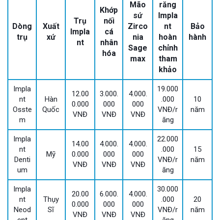
Mão
răng
Khớp
sứ
Impla
Trụ
nối
Dòng
Xuất
Zirco
nt
Bảo
Impla
cá
trụ
xứ
nia
hoàn
hành
nt
nhân
Sage
chỉnh
hóa
max
tham
khảo
Impla
19.000
12.00
3.000.
4.000.
nt
Hàn
.000
10
0.000
000
000
Osste
Quốc
VNĐ/r
năm
VNĐ
VNĐ
VNĐ
m
ăng
Impla
22.000
14.00
4.000.
4.000.
nt
.000
15
Mỹ
0.000
000
000
Denti
VNĐ/r
năm
VNĐ
VNĐ
VNĐ
um
ăng
Impla
30.000
20.00
6.000.
4.000.
nt
Thụy
.000
20
0.000
000
000
Neod
Sĩ
VNĐ/r
năm
VNĐ
VNĐ
VNĐ
ent
ăng