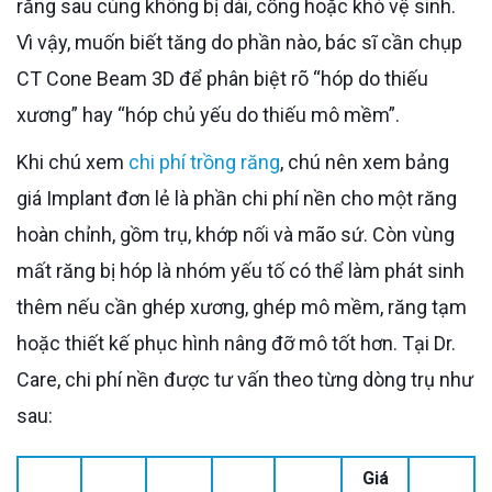
răng sau cùng không bị dài, cồng hoặc khó vệ sinh.
Vì vậy, muốn biết tăng do phần nào, bác sĩ cần chụp
CT Cone Beam 3D để phân biệt rõ “hóp do thiếu
xương” hay “hóp chủ yếu do thiếu mô mềm”.
Khi chú xem
chi phí trồng răng
, chú nên xem bảng
giá Implant đơn lẻ là phần chi phí nền cho một răng
hoàn chỉnh, gồm trụ, khớp nối và mão sứ. Còn vùng
mất răng bị hóp là nhóm yếu tố có thể làm phát sinh
thêm nếu cần ghép xương, ghép mô mềm, răng tạm
hoặc thiết kế phục hình nâng đỡ mô tốt hơn. Tại Dr.
Care, chi phí nền được tư vấn theo từng dòng trụ như
sau:
Giá