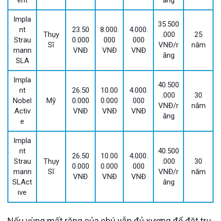
Impla
35.500
nt
23.50
8.000.
4.000.
Thụy
.000
25
Strau
0.000
000
000
Sĩ
VNĐ/r
năm
mann
VNĐ
VNĐ
VNĐ
ăng
SLA
Impla
40.500
nt
26.50
10.00
4.000.
.000
30
Nobel
Mỹ
0.000
0.000
000
VNĐ/r
năm
Activ
VNĐ
VNĐ
VNĐ
ăng
e
Impla
nt
40.500
26.50
10.00
4.000.
Strau
Thụy
.000
30
0.000
0.000
000
mann
Sĩ
VNĐ/r
năm
VNĐ
VNĐ
VNĐ
SLAct
ăng
ive
Nếu vùng mất răng của chú vẫn đủ xương để đặt trụ