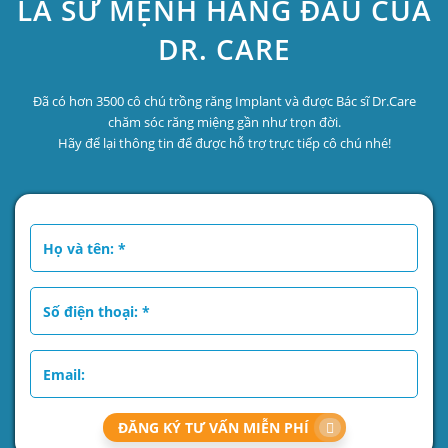
LÀ SỨ MỆNH HÀNG ĐẦU CỦA
DR. CARE
Đã có hơn 3500 cô chú trồng răng Implant và được Bác sĩ Dr.Care
chăm sóc răng miệng gần như trọn đời.
Hãy để lại thông tin để được hỗ trợ trực tiếp cô chú nhé!
ĐĂNG KÝ TƯ VẤN MIỄN PHÍ