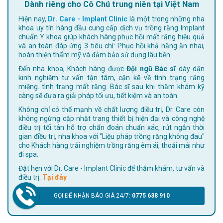
Dành riêng cho Cô Chú trung niên tại Việt Nam
Hiện nay,
Dr. Care - Implant Clinic
là một trong những nha
khoa uy tín hàng đầu cung cấp dịch vụ trồng răng Implant
chuẩn Y khoa giúp khách hàng phục hồi mất răng hiệu quả
và an toàn đáp ứng 3 tiêu chí: Phục hồi khả năng ăn nhai,
hoàn thiện thẩm mỹ và đảm bảo sử dụng lâu bền.
Đến nha khoa, Khách hàng được
Đội ngũ Bác sĩ
dày dặn
kinh nghiệm tư vấn tận tâm, cặn kẽ về tình trạng răng
miệng. tình trạng mất răng. Bác sĩ sau khi thăm khám kỹ
càng sẽ đưa ra giải pháp tối ưu, tiết kiệm và an toàn.
Không chỉ có thế mạnh về chất lượng điều trị, Dr. Care còn
không ngừng cập nhật trang thiết bị hiện đại và công nghệ
điều trị tối tân hỗ trợ chẩn đoán chuẩn xác, rút ngắn thời
gian điều trị, nha khoa với "Liệu pháp trồng răng không đau"
cho Khách hàng trải nghiệm trồng răng êm ái, thoải mái như
đi spa.
Đặt hẹn với Dr. Care - Implant Clinic để thăm khám, tư vấn và
điều trị.
Tại đây
GỌI ĐỂ NHẬN BÁO GIÁ 24/7:
0775 638 910