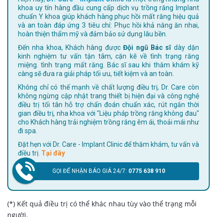
khoa uy tín hàng đầu cung cấp dịch vụ trồng răng Implant
chuẩn Y khoa giúp khách hàng phục hồi mất răng hiệu quả
và an toàn đáp ứng 3 tiêu chí: Phục hồi khả năng ăn nhai,
hoàn thiện thẩm mỹ và đảm bảo sử dụng lâu bền.
Đến nha khoa, Khách hàng được
Đội ngũ Bác sĩ
dày dặn
kinh nghiệm tư vấn tận tâm, cặn kẽ về tình trạng răng
miệng. tình trạng mất răng. Bác sĩ sau khi thăm khám kỹ
càng sẽ đưa ra giải pháp tối ưu, tiết kiệm và an toàn.
Không chỉ có thế mạnh về chất lượng điều trị, Dr. Care còn
không ngừng cập nhật trang thiết bị hiện đại và công nghệ
điều trị tối tân hỗ trợ chẩn đoán chuẩn xác, rút ngắn thời
gian điều trị, nha khoa với "Liệu pháp trồng răng không đau"
cho Khách hàng trải nghiệm trồng răng êm ái, thoải mái như
đi spa.
Đặt hẹn với Dr. Care - Implant Clinic để thăm khám, tư vấn và
điều trị.
Tại đây
GỌI ĐỂ NHẬN BÁO GIÁ 24/7:
0775 638 910
(*) Kết quả điều trị có thể khác nhau tùy vào thể trạng mỗi
người.