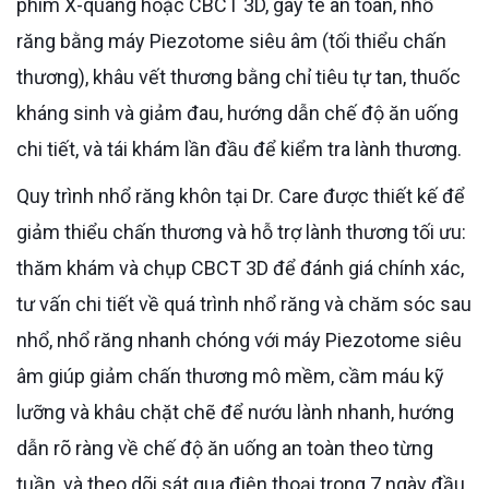
phim X-quang hoặc CBCT 3D, gây tê an toàn, nhổ
răng bằng máy Piezotome siêu âm (tối thiểu chấn
thương), khâu vết thương bằng chỉ tiêu tự tan, thuốc
kháng sinh và giảm đau, hướng dẫn chế độ ăn uống
chi tiết, và tái khám lần đầu để kiểm tra lành thương.
Quy trình nhổ răng khôn tại Dr. Care được thiết kế để
giảm thiểu chấn thương và hỗ trợ lành thương tối ưu:
thăm khám và chụp CBCT 3D để đánh giá chính xác,
tư vấn chi tiết về quá trình nhổ răng và chăm sóc sau
nhổ, nhổ răng nhanh chóng với máy Piezotome siêu
âm giúp giảm chấn thương mô mềm, cầm máu kỹ
lưỡng và khâu chặt chẽ để nướu lành nhanh, hướng
dẫn rõ ràng về chế độ ăn uống an toàn theo từng
tuần, và theo dõi sát qua điện thoại trong 7 ngày đầu,