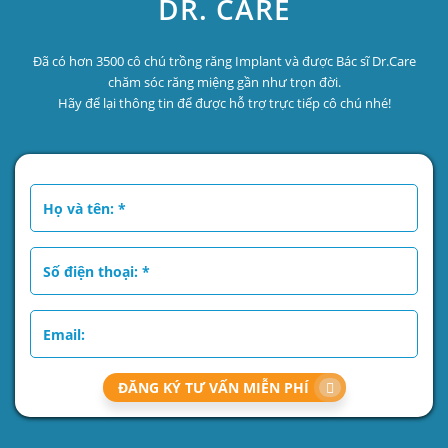
DR. CARE
Đã có hơn 3500 cô chú trồng răng Implant và được Bác sĩ Dr.Care
chăm sóc răng miệng gần như trọn đời.
Hãy để lại thông tin để được hỗ trợ trực tiếp cô chú nhé!
ĐĂNG KÝ TƯ VẤN MIỄN PHÍ