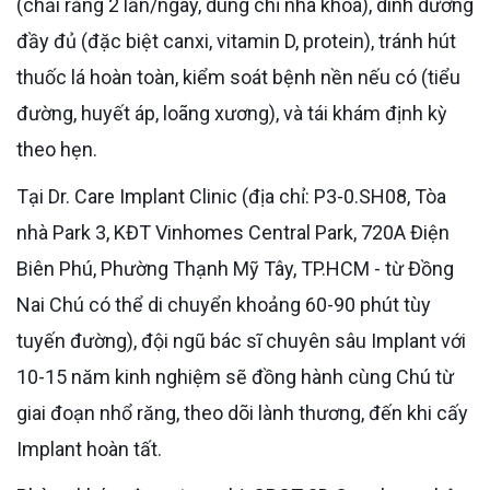
(chải răng 2 lần/ngày, dùng chỉ nha khoa), dinh dưỡng
đầy đủ (đặc biệt canxi, vitamin D, protein), tránh hút
thuốc lá hoàn toàn, kiểm soát bệnh nền nếu có (tiểu
đường, huyết áp, loãng xương), và tái khám định kỳ
theo hẹn.
Tại Dr. Care Implant Clinic (địa chỉ: P3-0.SH08, Tòa
nhà Park 3, KĐT Vinhomes Central Park, 720A Điện
Biên Phú, Phường Thạnh Mỹ Tây, TP.HCM - từ Đồng
Nai Chú có thể di chuyển khoảng 60-90 phút tùy
tuyến đường), đội ngũ bác sĩ chuyên sâu Implant với
10-15 năm kinh nghiệm sẽ đồng hành cùng Chú từ
giai đoạn nhổ răng, theo dõi lành thương, đến khi cấy
Implant hoàn tất.