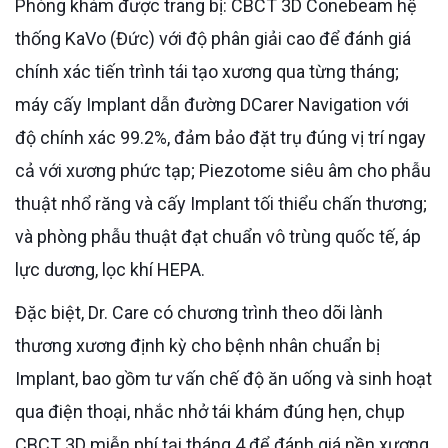
Phòng khám được trang bị: CBCT 3D Conebeam hệ
thống KaVo (Đức) với độ phân giải cao để đánh giá
chính xác tiến trình tái tạo xương qua từng tháng;
máy cấy Implant dẫn đường DCarer Navigation với
độ chính xác 99.2%, đảm bảo đặt trụ đúng vị trí ngay
cả với xương phức tạp; Piezotome siêu âm cho phẫu
thuật nhổ răng và cấy Implant tối thiểu chấn thương;
và phòng phẫu thuật đạt chuẩn vô trùng quốc tế, áp
lực dương, lọc khí HEPA.
Đặc biệt, Dr. Care có chương trình theo dõi lành
thương xương định kỳ cho bệnh nhân chuẩn bị
Implant, bao gồm tư vấn chế độ ăn uống và sinh hoạt
qua điện thoại, nhắc nhở tái khám đúng hẹn, chụp
CBCT 3D miễn phí tại tháng 4 để đánh giá nền xương,