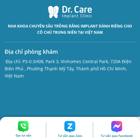
NHA KHOA CHUYÊN SÂU
TRỒNG RĂNG IMPLANT
DÀNH RIÊNG CHO
CÔ CHÚ TRUNG NIÊN TẠI VIỆT NAM
Địa chỉ phòng khám
Địa chỉ:
P3-0.SH08, Park 3, Vinhomes Central Park, 720A Điện
Biên Phủ , Phường Thạnh Mỹ Tây, Thành phố Hồ Chí Minh,
Việt Nam
Gọi tư vấn
Tư vấn qua Zalo
Tư vấn qua Facebook