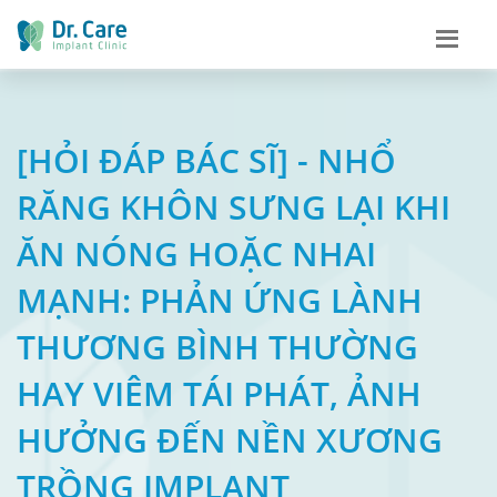
[HỎI ĐÁP BÁC SĨ] - NHỔ
RĂNG KHÔN SƯNG LẠI KHI
ĂN NÓNG HOẶC NHAI
MẠNH: PHẢN ỨNG LÀNH
THƯƠNG BÌNH THƯỜNG
HAY VIÊM TÁI PHÁT, ẢNH
HƯỞNG ĐẾN NỀN XƯƠNG
TRỒNG IMPLANT