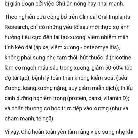
bị gián đoạn bởi việc Chú ăn nóng hay nhai mạnh.
Theo nghiên cứu công bố trên Clinical Oral Implants
Research, chỉ có những yếu tố sau mới thực sự ảnh
hưởng tiêu cực đến tái tạo xương: viêm nhiễm mãn
tính kéo dài (áp xe, viêm xương - osteomyelitis),
không phải sưng nhẹ tạm thời; hút thuốc lá (nicotine
làm co mạch máu sâu trong xương, giảm 50-60% tốc
độ tái tạo); bệnh lý toàn thân không kiểm soát (tiểu
đường, loãng xương nặng, suy giảm miễn dịch); thiếu
dinh dưỡng nghiêm trọng (protein, canxi, vitamin D);
và chấn thương cơ học trực tiếp vào xương (như va
chạm mạnh, té ngã).
Vì vậy, Chú hoàn toàn yên tâm rằng việc sưng nhẹ khi