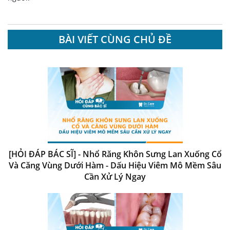
BÀI VIẾT CÙNG CHỦ ĐỀ
[HỎI ĐÁP BÁC SĨ] - Nhổ Răng Khôn Sưng Lan Xuống Cổ
Và Căng Vùng Dưới Hàm - Dấu Hiệu Viêm Mô Mềm Sâu
Cần Xử Lý Ngay