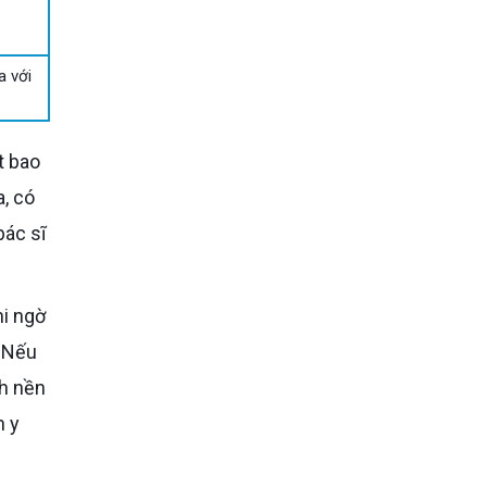
a với
, có
bác sĩ
. Nếu
nh nền
n y