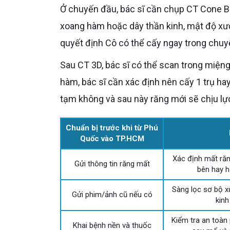
Ở chuyến đầu, bác sĩ cần chụp CT Cone Beam 3D để đánh giá chiều cao xương, chiều rộng xương, vị trí
xoang hàm hoặc dây thần kinh, mật độ xươ
quyết định Cô có thể cấy ngay trong chuy
Sau CT 3D, bác sĩ có thể scan trong miệng, kiểm tra khớp cắn và lập kế hoạch phục hình. Với mất 2 răng
hàm, bác sĩ cần xác định nên cấy 1 trụ hay
tạm không và sau này răng mới sẽ chịu lực
Chuẩn bị trước khi từ Phú
Quốc vào TP.HCM
Xác định mất ră
Gửi thông tin răng mất
bên hay h
Sàng lọc sơ bộ x
Gửi phim/ảnh cũ nếu có
kinh
Kiểm tra an toàn 
Khai bệnh nền và thuốc