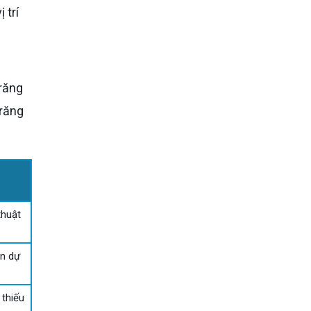
 răng
thuật
n dự
 thiếu