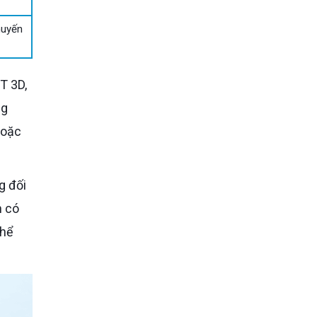
huyến
ng
hoặc
n có
thể