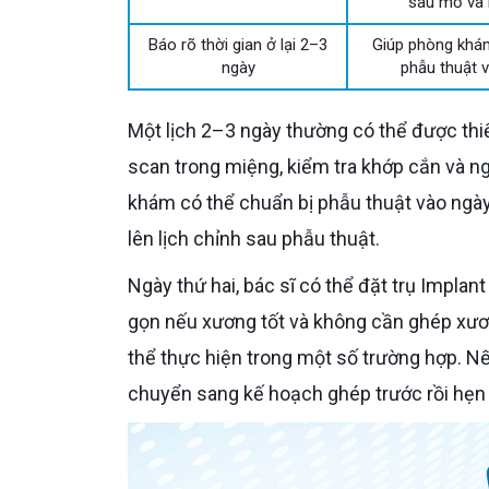
sau mổ và 
Báo rõ thời gian ở lại 2–3
Giúp phòng khám
ngày
phẫu thuật v
Một lịch 2–3 ngày thường có thể được thiết kế theo hướng thực tế. Ngày đầu tiên, Cô khám, chụp CT 3D,
scan trong miệng, kiểm tra khớp cắn và ng
khám có thể chuẩn bị phẫu thuật vào ngày
lên lịch chỉnh sau phẫu thuật.
Ngày thứ hai, bác sĩ có thể đặt trụ Implant nếu đủ điều kiện. Với 2 răng hàm, phẫu thuật có thể tương đối
gọn nếu xương tốt và không cần ghép xươ
thể thực hiện trong một số trường hợp. Nế
chuyển sang kế hoạch ghép trước rồi hẹn