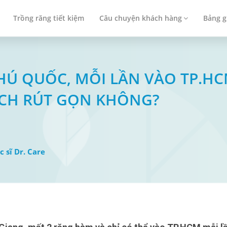
Trồng răng tiết kiệm
Câu chuyện khách hàng
Bảng g
 PHÚ QUỐC, MỖI LẦN VÀO TP.H
ỊCH RÚT GỌN KHÔNG?
c sĩ Dr. Care