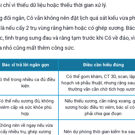
chỉ vì thiếu dữ liệu hoặc thiếu thời gian xử lý.
t là nếu cấy 2 trụ vùng răng hàm hoặc có ghép xương. Bác
, tình trạng sưng đau và răng tạm trước khi Cô về đảo, v
sửa nhỏ cũng mất thêm công sức.
Bác sĩ trả lời ngắn gọn
Điều cần hiểu đúng
Có thể gom khám, CT 3D, scan, lập
ó thể trong nhiều ca đủ điều
hoạch và phẫu thuật; nhưng răng sa
kiện.
thường vẫn cần chờ tích hợp xươn
ó thể nếu xương đủ, không
Nếu thiếu xương, cần nâng xoang, 
viêm cấp và sức khỏe phù
xương hoặc điều trị viêm, bác sĩ có
hợp.
phải chia giai đoạn.
Không nên về ngay nếu vừa
cấy nhiều trụ, ghép xương
Nên dự phòng thời gian kiểm tra sa