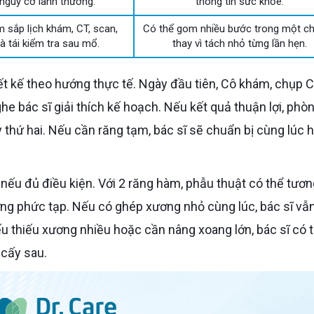
nguy cơ lành thương.
thông tin sức khỏe.
 sắp lịch khám, CT, scan,
Có thể gom nhiều bước trong một c
à tái kiểm tra sau mổ.
thay vì tách nhỏ từng lần hẹn.
he bác sĩ giải thích kế hoạch. Nếu kết quả thuận lợi, phò
 thứ hai. Nếu cần răng tạm, bác sĩ sẽ chuẩn bị cùng lúc 
ng phức tạp. Nếu có ghép xương nhỏ cùng lúc, bác sĩ vẫ
u thiếu xương nhiều hoặc cần nâng xoang lớn, bác sĩ có 
 cấy sau.