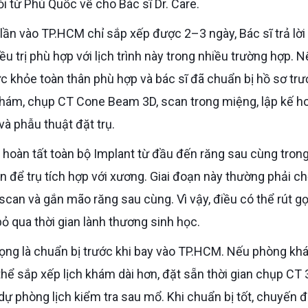
i từ Phú Quốc về cho Bác sĩ Dr. Care.
 trị phù hợp với lịch trình này trong nhiều trường hợp. 
 khỏe toàn thân phù hợp và bác sĩ đã chuẩn bị hồ sơ trư
hám, chụp CT Cone Beam 3D, scan trong miệng, lập kế h
và phẫu thuật đặt trụ.
ian để trụ tích hợp với xương. Giai đoạn này thường phải c
/scan và gắn mão răng sau cùng. Vì vậy, điều có thể rút gọ
bỏ qua thời gian lành thương sinh học.
 thể sắp xếp lịch khám dài hơn, đặt sẵn thời gian chụp CT 
dự phòng lịch kiểm tra sau mổ. Khi chuẩn bị tốt, chuyến đ