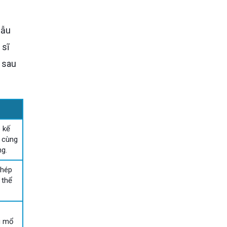
 sĩ
ì sau
 kế
u cùng
g.
ghép
 thể
u mổ