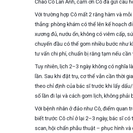
Chào Cô Lan Anh, cảm ơn Cô đã gửi câu hỏ
Với trường hợp Cô mất 2 răng hàm và mỗi lần vào TP.HCM chỉ sắp xếp được 2–3 ngày, Bác sĩ trả lời
thẳng: phòng khám có thể lên kế hoạch điều
xương đủ, nướu ổn, không có viêm cấp, sức
chuyến đầu có thể gom nhiều bước như k
tư vấn chi phí, chuẩn bị răng tạm nếu cần 
Tuy nhiên, lịch 2–3 ngày không có nghĩa là hoàn tất toàn bộ Implant từ đầu đến răng sau cùng trong một
lần. Sau khi đặt trụ, cơ thể vẫn cần thời g
theo chỉ định của bác sĩ trước khi lấy dấu
số lần đi lại và cách gom lịch, không phải 
Với bệnh nhân ở đảo như Cô, điểm quan trọng là chuẩn bị trước khi bay vào TP.HCM. Nếu phòng khám
biết trước Cô chỉ ở lại 2–3 ngày, bác sĩ có
scan, hội chẩn phẫu thuật – phục hình và 