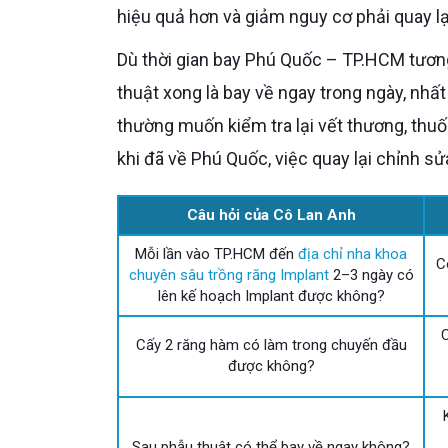
hiệu quả hơn và giảm nguy cơ phải quay lại 
Dù thời gian bay Phú Quốc – TP.HCM tương đối ngắn, Cô vẫn không nên đặt lịch quá sát kiểu vừa phẫu
thuật xong là bay về ngay trong ngày, nhấ
thường muốn kiểm tra lại vết thương, thuốc
khi đã về Phú Quốc, việc quay lại chỉnh 
Câu hỏi của Cô Lan Anh
Mỗi lần vào TP.HCM đến
địa chỉ nha khoa
C
chuyên sâu trồng răng Implant
2–3 ngày có
lên kế hoạch Implant được không?
C
Cấy 2 răng hàm có làm trong chuyến đầu
được không?
Sau phẫu thuật có thể bay về ngay không?