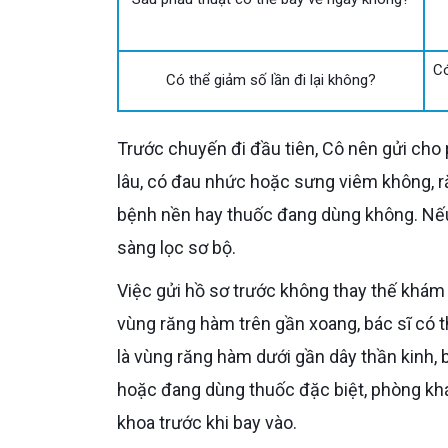
Có
Có thể giảm số lần đi lại không?
Trước chuyến đi đầu tiên, Cô nên gửi cho phòng khám các thông tin cơ bản: Cô mất 2 răng nào, mất bao
lâu, có đau nhức hoặc sưng viêm không, r
bệnh nền hay thuốc đang dùng không. Nếu
sàng lọc sơ bộ.
Việc gửi hồ sơ trước không thay thế khám trực tiếp, nhưng giúp bác sĩ dự kiến độ phức tạp. Nếu nghi ngờ
vùng răng hàm trên gần xoang, bác sĩ có
là vùng răng hàm dưới gần dây thần kinh, 
hoặc đang dùng thuốc đặc biệt, phòng kh
khoa trước khi bay vào.