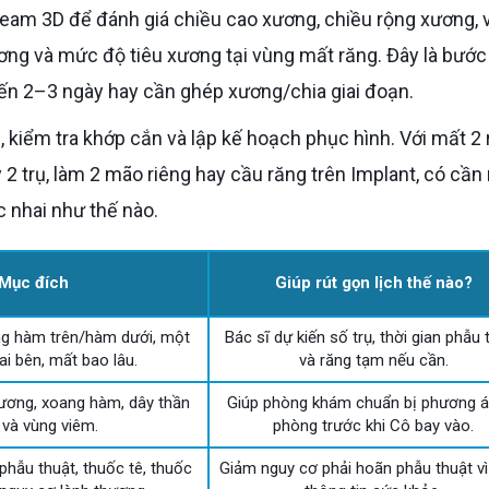
ng và mức độ tiêu xương tại vùng mất răng. Đây là bước
ến 2–3 ngày hay cần ghép xương/chia giai đoạn.
 2 trụ, làm 2 mão riêng hay cầu răng trên Implant, có cần
 nhai như thế nào.
Mục đích
Giúp rút gọn lịch thế nào?
ng hàm trên/hàm dưới, một
Bác sĩ dự kiến số trụ, thời gian phẫu 
ai bên, mất bao lâu.
và răng tạm nếu cần.
ương, xoang hàm, dây thần
Giúp phòng khám chuẩn bị phương á
 và vùng viêm.
phòng trước khi Cô bay vào.
phẫu thuật, thuốc tê, thuốc
Giảm nguy cơ phải hoãn phẫu thuật vì