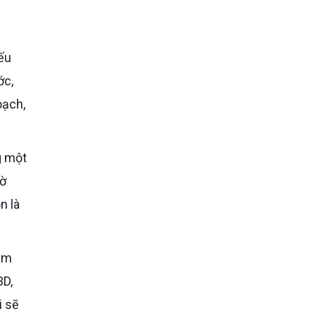
Nếu
ớc,
oạch,
hờ
n là
3D,
i sẽ