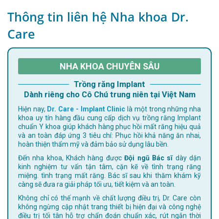
Thông tin liên hệ Nha khoa Dr.
Care
NHA KHOA CHUYÊN SÂU
Trồng răng Implant
Dành riêng cho Cô Chú trung niên tại Việt Nam
Hiện nay,
Dr. Care - Implant Clinic
là một trong những nha
khoa uy tín hàng đầu cung cấp dịch vụ trồng răng Implant
chuẩn Y khoa giúp khách hàng phục hồi mất răng hiệu quả
và an toàn đáp ứng 3 tiêu chí: Phục hồi khả năng ăn nhai,
hoàn thiện thẩm mỹ và đảm bảo sử dụng lâu bền.
Đến nha khoa, Khách hàng được
Đội ngũ Bác sĩ
dày dặn
kinh nghiệm tư vấn tận tâm, cặn kẽ về tình trạng răng
miệng. tình trạng mất răng. Bác sĩ sau khi thăm khám kỹ
càng sẽ đưa ra giải pháp tối ưu, tiết kiệm và an toàn.
Không chỉ có thế mạnh về chất lượng điều trị, Dr. Care còn
không ngừng cập nhật trang thiết bị hiện đại và công nghệ
điều trị tối tân hỗ trợ chẩn đoán chuẩn xác, rút ngắn thời