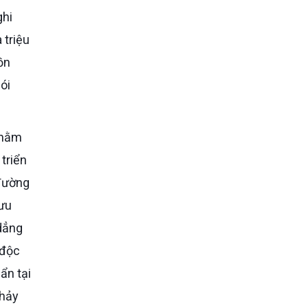
ghi
 triệu
ồn
ói
triển
 đường
lưu
dẳng
 độc
ẩn tại
chảy