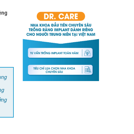
ung
ng
ởng