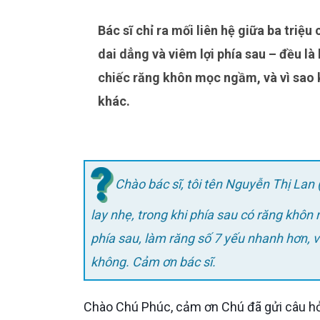
Bác sĩ chỉ ra mối liên hệ giữa ba triệu chứng tưởng chừng riêng biệt – sâu răng số bảy, hôi miệng
dai dẳng và viêm lợi phía sau – đều l
chiếc răng khôn mọc ngầm, và vì sao 
khác.
Chào bác sĩ, tôi tên Nguyễn Thị Lan 
lay nhẹ, trong khi phía sau có răng khôn 
phía sau, làm răng số 7 yếu nhanh hơn, v
không. Cảm ơn bác sĩ.
Chào Chú Phúc, cảm ơn Chú đã gửi câu hỏi