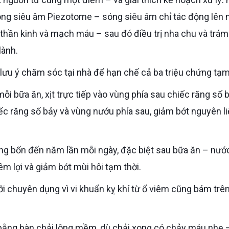
ng siêu âm Piezotome – sóng siêu âm chỉ tác động lên
hần kinh và mạch máu – sau đó điều trị nha chu và trám
lành.
lưu ý chăm sóc tại nhà để hạn chế cả ba triệu chứng tạm 
iếc răng số bảy và vùng nướu phía sau, giảm bớt nguyên l
m lợi và giảm bớt mùi hôi tạm thời.