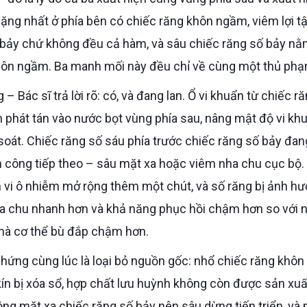
ặng nhất ở phía bên có chiếc răng khôn ngầm, viêm lợi t
 bảy chứ không đều cả hàm, và sâu chiếc răng số bảy nằ
hôn ngầm. Ba manh mối này đều chỉ về cùng một thủ phạ
phát tán vào nước bọt vùng phía sau, nâng mật độ vi kh
oát. Chiếc răng số sáu phía trước chiếc răng số bảy đan
ấn công tiếp theo – sâu mặt xa hoặc viêm nha chu cục bộ.
 vi ô nhiễm mở rộng thêm một chút, và số răng bị ảnh h
nha chu nhanh hơn và khả năng phục hồi chậm hơn so với 
 mà cơ thể bù đắp chậm hơn.
kín bị xóa sổ, hợp chất lưu huỳnh không còn được sản xu
ng mặt xa chiếc răng số bảy nên sâu dừng tiến triển, và