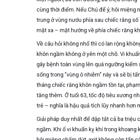
cùng thời điểm. Nếu Chú để ý, hôi miệng n
trung ở vùng nướu phía sau chiếc răng số
mặt xa – mặt hướng về phía chiếc răng k
Về câu hỏi không nhổ thì có lan rộng không – Bác sĩ trả lời rõ: có, và đang lan. Ổ vi khuẩn từ chiếc răng
khôn ngầm không ở yên một chỗ. Vi khuẩn 
gây bệnh toàn vùng lên quá ngưỡng kiểm s
sống trong "vùng ô nhiễm" này và sẽ bị t
tháng chiếc răng khôn ngầm tồn tại, phạm
tăng thêm. Ở tuổi 63, tốc độ tiêu xương 
trẻ – nghĩa là hậu quả tích lũy nhanh hơn
Giải pháp duy nhất để dập tắt cả ba triệu chứng cùng lúc là loại bỏ nguồn gốc: nhổ chiếc răng khôn mọc
ngầm. Khi ổ vi khuẩn kỵ khí trong khoang 
hôi miệng chấm dứt, axit không còn tấn cô