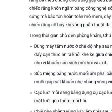
chiếc răng khôn ngầm bằng công nghệ só
cứng mà bảo tồn hoàn toàn mô mềm, dây t
chiếc răng số bảy khi vùng phẫu thuật đã 
Trong thời gian chờ đến phòng khám, Chú 
Dùng máy tăm nước ở chế độ nhẹ sau mỗi bữa ăn, xịt trực tiếp vào vùng phía sau chiếc răng số bảy –
đẩy cặn thức ăn ra khỏi khe kẽ giữa ch
cho vi khuẩn sản sinh mùi hôi và axit.
Súc miệng bằng nước muối ấm pha loãng bốn đến năm lần mỗi ngày, đặc biệt sau bữa ăn – nước
muối giúp sát khuẩn nhẹ nhàng vùng viê
Cạo lưỡi mỗi sáng bằng dụng cụ cạo lưỡi chuyên dụng vì vi khuẩn kỵ khí từ ổ viêm cũng bám trên bề
mặt lưỡi góp thêm mùi hôi.
Chải nhẹ nhàng vùng lợi viêm phía sau bằng bàn chải lông mềm, dù chải xong có chảy máu nhẹ – loại