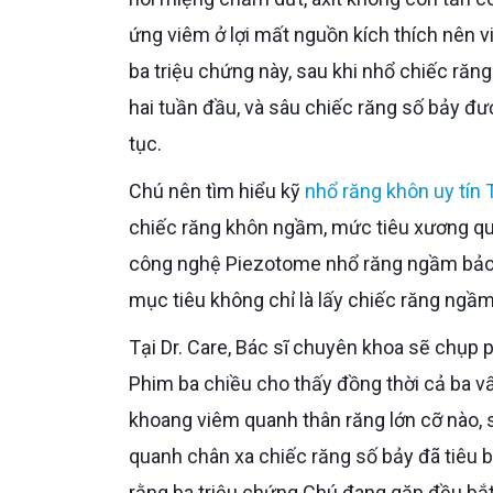
ứng viêm ở lợi mất nguồn kích thích nên v
ba triệu chứng này, sau khi nhổ chiếc răng
hai tuần đầu, và sâu chiếc răng số bảy đư
tục.
Chú nên tìm hiểu kỹ
nhổ răng khôn uy tí
chiếc răng khôn ngầm, mức tiêu xương qua
công nghệ Piezotome nhổ răng ngầm bảo t
mục tiêu không chỉ là lấy chiếc răng ngầm
Tại Dr. Care, Bác sĩ chuyên khoa sẽ chụp phim cắt lớp ba chiều CBCT miễn phí ngay buổi khám đầu tiên.
Phim ba chiều cho thấy đồng thời cả ba v
khoang viêm quanh thân răng lớn cỡ nào, 
quanh chân xa chiếc răng số bảy đã tiêu b
rằng ba triệu chứng Chú đang gặp đều bắt