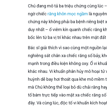
Chú đang mô tả ba triệu chứng cùng lúc 
ngờ chiếc
răng khôn mọc ngầm
là nguyên 
chứng này không phải ba bệnh riêng biệt x
duy nhất – ổ viêm kín quanh chiếc răng 
bốc lên từ ba vị trí khác nhau trên mặt 
Bác sĩ giải thích vì sao cùng một nguồn lại gây ra ba triệu chứng khác nhau. Chiếc răng khôn ngầm nằm
nghiêng sát chân xa chiếc răng số bảy, kh
mạnh trong điều kiện không oxy. Ổ vi khu
khác nhau. Vi khuẩn phân hủy mô hoại tử v
huỳnh dễ bay hơi thoát qua khe mô mềm t
mà Chú không thể loại bỏ dù chải răng hay 
tố bám trực tiếp vào mặt xa chiếc răng số
đây. Và cùng lúc, độc tố vi khuẩn kích hoạ