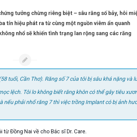
à ba tín hiệu phát ra từ cùng một nguồn viêm ẩn quanh
không nhổ sẽ khiến tình trạng lan rộng sang các răng
(58 tuổi, Cần Thơ). Răng số 7 của tôi bị sâu khá nặng và l
mọc lệch. Tôi lo không biết răng khôn có thể gây tiêu xươ
à nếu phải nhổ răng 7 thì việc trồng Implant có bị ảnh hư
 từ Đồng Nai về cho Bác sĩ Dr. Care.