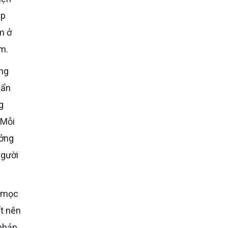
ập
m ở
m.
uẩn
g
 Mỗi
ưởng
người
ất nên
 phản