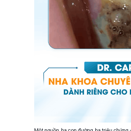
Một nguồn, ba con đường, ba triệu chứng – đó là lý do cả ba xuất hiện cùng vùng phía sau và xuất hiện