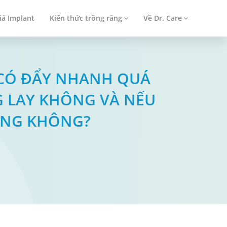
iá Implant
Kiến thức trồng răng
Về Dr. Care
U CÓ ĐẨY NHANH QUÁ
G LAY KHÔNG VÀ NẾU
ỞNG KHÔNG?