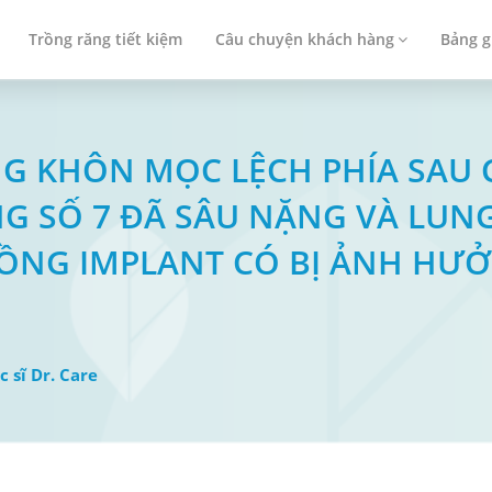
Trồng răng tiết kiệm
Câu chuyện khách hàng
Bảng g
RĂNG KHÔN MỌC LỆCH PHÍA SA
NG SỐ 7 ĐÃ SÂU NẶNG VÀ LUN
RỒNG IMPLANT CÓ BỊ ẢNH HƯ
c sĩ Dr. Care