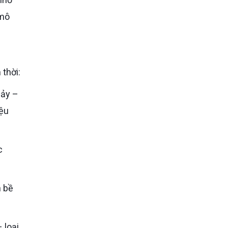
 mô
thời:
iệu