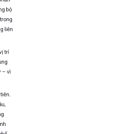
ng bộ
 trong
g liên
 trí
cùng
 – vì
âu,
ng
ình
nhổ