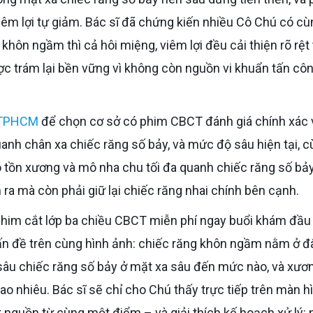
iêm lợi tự giảm. Bác sĩ đã chứng kiến nhiều Cô Chú có cù
 khôn ngầm thì cả hôi miệng, viêm lợi đều cải thiện rõ rệt
ợc trám lại bền vững vì không còn nguồn vi khuẩn tấn côn
n TPHCM
để chọn cơ sở có phim CBCT đánh giá chính xác vị
nh chân xa chiếc răng số bảy, và mức độ sâu hiện tại, 
ồn xương và mô nha chu tối đa quanh chiếc răng số bảy
 ra mà còn phải giữ lại chiếc răng nhai chính bên cạnh.
ấn đề trên cùng hình ảnh: chiếc răng khôn ngầm nằm ở đ
sâu chiếc răng số bảy ở mặt xa sâu đến mức nào, và xươ
ao nhiêu. Bác sĩ sẽ chỉ cho Chú thấy trực tiếp trên màn h
 nguồn từ cùng một điểm – và giải thích kế hoạch xử lý: 