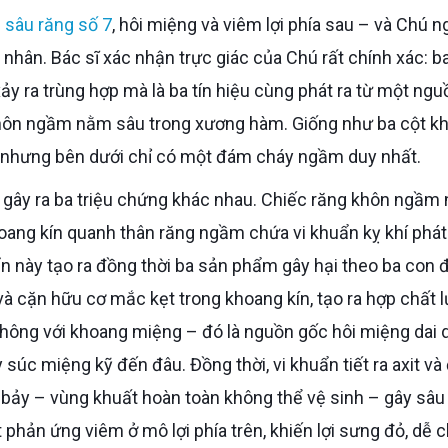
–
sâu răng số 7
, hôi miệng và viêm lợi phía sau – và Chú n
nhân. Bác sĩ xác nhận trực giác của Chú rất chính xác: ba
ảy ra trùng hợp mà là ba tín hiệu cùng phát ra từ một ngu
khôn ngầm nằm sâu trong xương hàm. Giống như ba cột kh
đất nhưng bên dưới chỉ có một đám cháy ngầm duy nhất.
oang kín quanh thân răng ngầm chứa vi khuẩn kỵ khí phát 
ẩn này tạo ra đồng thời ba sản phẩm gây hại theo ba con
à cặn hữu cơ mắc kẹt trong khoang kín, tạo ra hợp chất 
hông với khoang miệng – đó là nguồn gốc hôi miệng dai 
súc miệng kỹ đến đâu. Đồng thời, vi khuẩn tiết ra axit và
 bảy – vùng khuất hoàn toàn không thể vệ sinh – gây sâu 
t phản ứng viêm ở mô lợi phía trên, khiến lợi sưng đỏ, dễ 