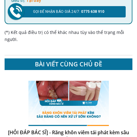
điều trị.
Tại đây
GỌI ĐỂ NHẬN BÁO GIÁ 24/7:
0775 638 910
(*) Kết quả điều trị có thể khác nhau tùy vào thể trạng mỗi
người.
BÀI VIẾT CÙNG CHỦ ĐỀ
[HỎI ĐÁP BÁC SĨ] - Răng khôn viêm tái phát kèm sâu