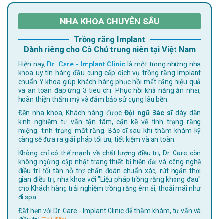
NHA KHOA CHUYÊN SÂU
Trồng răng Implant
Dành riêng cho Cô Chú trung niên tại Việt Nam
Hiện nay,
Dr. Care - Implant Clinic
là một trong những nha
khoa uy tín hàng đầu cung cấp dịch vụ trồng răng Implant
chuẩn Y khoa giúp khách hàng phục hồi mất răng hiệu quả
và an toàn đáp ứng 3 tiêu chí: Phục hồi khả năng ăn nhai,
hoàn thiện thẩm mỹ và đảm bảo sử dụng lâu bền.
Đến nha khoa, Khách hàng được
Đội ngũ Bác sĩ
dày dặn
kinh nghiệm tư vấn tận tâm, cặn kẽ về tình trạng răng
miệng. tình trạng mất răng. Bác sĩ sau khi thăm khám kỹ
càng sẽ đưa ra giải pháp tối ưu, tiết kiệm và an toàn.
Không chỉ có thế mạnh về chất lượng điều trị, Dr. Care còn
không ngừng cập nhật trang thiết bị hiện đại và công nghệ
điều trị tối tân hỗ trợ chẩn đoán chuẩn xác, rút ngắn thời
gian điều trị, nha khoa với "Liệu pháp trồng răng không đau"
cho Khách hàng trải nghiệm trồng răng êm ái, thoải mái như
đi spa.
Đặt hẹn với Dr. Care - Implant Clinic để thăm khám, tư vấn và