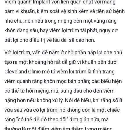
Viêm quanh Implant vốn liên quan chặt với mảng
bám vi khuẩn, kiểm soát vệ sinh kém và tiền sử bệnh
nha chu, nên nếu trong miệng còn một vùng răng
khôn đang sâu, hay viêm lợi trùm tái phát, nguy cơ
bất lợi cho điều trị về lâu dài sẽ cao hơn.
Với lợi trùm, vấn đề nằm ở chỗ phần nắp lợi che phủ
tạo ra một khoảng hở rất dễ giữ vi khuẩn bên dưới.
Cleveland Clinic mô tả viêm lợi trùm là tình trạng
viêm quanh răng khôn mọc bán phần; các biểu hiện
có thể từ hôi miệng, mủ, sưng đau cho đến viêm
nặng hơn nếu không xử lý. Nói dễ hiểu, khi răng số 8
vừa sâu vừa có lợi trùm, nó không còn là một chiếc
răng “có thể để đó theo dõi” đơn giản nữa, mà
thường là một điểm viêm âm thầm trong miệng.