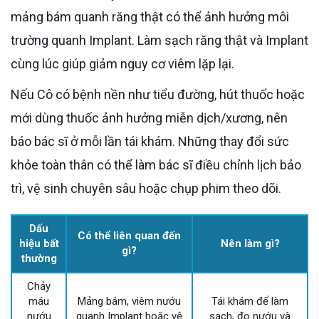
mảng bám quanh răng thật có thể ảnh hưởng môi
trường quanh Implant. Làm sạch răng thật và Implant
cùng lúc giúp giảm nguy cơ viêm lặp lại.
Nếu Cô có bệnh nền như tiểu đường, hút thuốc hoặc
mới dùng thuốc ảnh hưởng miễn dịch/xương, nên
báo bác sĩ ở mỗi lần tái khám. Những thay đổi sức
khỏe toàn thân có thể làm bác sĩ điều chỉnh lịch bảo
trì, vệ sinh chuyên sâu hoặc chụp phim theo dõi.
Dấu
Có thể liên quan đến
hiệu bất
Nên làm gì?
gì?
thường
Chảy
máu
Mảng bám, viêm nướu
Tái khám để làm
nướu
quanh Implant hoặc vệ
sạch, đo nướu và