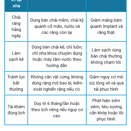
nhà
Chải
Dùng bàn chải mềm, chải kỹ
Giảm mảng bám
răng
quanh cổ mão, nướu và
quanh Implant và
hằng
các răng còn lại.
răng thật.
ngày
Dùng bàn chải kẽ, chỉ luồn,
Làm sạch vùng
Làm
chỉ nha khoa chuyên dụng
bàn chải thường
sạch kẽ
hoặc máy tăm nước theo
không chạm tới.
hướng dẫn.
Tránh lực
Không cắn vật cứng, không
Giảm nguy cơ mẻ
bất
dùng răng mở bao bì, kiểm
sứ, lỏng vít và quá
thường
soát nghiến răng nếu có.
tải phục hình.
Phát hiện sớm
Duy trì 6 tháng/lần hoặc
Tái khám
viêm, tiêu xương,
theo lịch riêng nếu nguy cơ
đúng lịch
cấn khớp hoặc lỗi
cao.
phục hình.