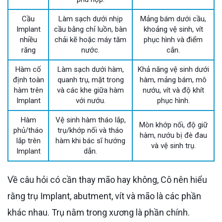
Cầu
Làm sạch dưới nhịp
Mảng bám dưới cầu,
Implant
cầu bằng chỉ luồn, bàn
khoảng vệ sinh, vít
nhiều
chải kẽ hoặc máy tăm
phục hình và điểm
răng
nước.
cắn.
Hàm cố
Làm sạch dưới hàm,
Khả năng vệ sinh dưới
định toàn
quanh trụ, mặt trong
hàm, mảng bám, mô
hàm trên
và các khe giữa hàm
nướu, vít và độ khít
Implant
với nướu.
phục hình.
Hàm
Vệ sinh hàm tháo lắp,
Mòn khớp nối, độ giữ
phủ/tháo
trụ/khớp nối và tháo
hàm, nướu bị đè đau
lắp trên
hàm khi bác sĩ hướng
và vệ sinh trụ.
Implant
dẫn.
Về câu hỏi có cần thay mão hay không, Cô nên hiểu
rằng trụ Implant, abutment, vít và mão là các phần
khác nhau. Trụ nằm trong xương là phần chính.