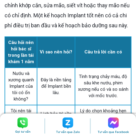
chỉnh khớp cắn, sửa mão, siết vít hoặc thay mão nếu
có chỉ định. Một kế hoạch Implant tốt nên có cả chi
phí điều trị ban đầu và kế hoạch bảo dưỡng sau này.
Câu hỏi nên
hỏi bác sĩ
Vì sao nên hỏi?
Câu trả lời cần có
trong lần tái
khám 1 năm
Nướu và
Tình trạng chảy máu, độ
xương quanh
Đây là nền tảng
sâu khe nướu, phim
Implant của
để Implant bền
xương nếu có và so sánh
tôi có ổn
lâu.
với mốc trước.
không?
Tôi nên tái
Lý do chọn khoảng hẹn
Lịch bảo trì cần
khám 3
dựa trên vệ sinh, nha chu,
cá nhân hóa
tháng hay 6
bệnh nền, loại phục hình
theo nguy cơ.
tháng/lần?
và tình trạng nướu.
Gọi tư vấn
Tư vấn qua Zalo
Tư vấn qua Facebook