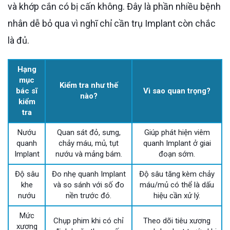
và khớp cắn có bị cấn không. Đây là phần nhiều bệnh
nhân dễ bỏ qua vì nghĩ chỉ cần trụ Implant còn chắc
là đủ.
Hạng
mục
Kiểm tra như thế
bác sĩ
Vì sao quan trọng?
nào?
kiểm
tra
Nướu
Quan sát đỏ, sưng,
Giúp phát hiện viêm
quanh
chảy máu, mủ, tụt
quanh Implant ở giai
Implant
nướu và mảng bám.
đoạn sớm.
Độ sâu
Đo nhẹ quanh Implant
Độ sâu tăng kèm chảy
khe
và so sánh với số đo
máu/mủ có thể là dấu
nướu
nền trước đó.
hiệu cần xử lý.
Mức
Chụp phim khi có chỉ
Theo dõi tiêu xương
xương