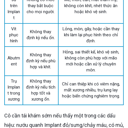
trên
thay bắt buộc
không còn khít, nhét thức ăn
Implan
cho mọi người.
hoặc khó vệ sinh.
t
Vít
Lỏng, mòn, gãy, hoặc cần thay
Không thay
phục
khi làm lại phục hình theo chỉ
định kỳ nếu ổn.
hình
định.
Hỏng, sai thiết kế, khó vệ sinh,
Không thay
Abutm
không còn phù hợp với mão
định kỳ nếu phù
ent
mới hoặc cần xử lý chuyên
hợp và khít.
môn.
Trụ
Không thay
Chỉ can thiệp khi có viêm nặng,
Implan
định kỳ nếu tích
mất xương nhiều, trụ lung lay
t trong
hợp tốt và
hoặc biến chứng nghiêm trọng.
xương
xương ổn.
Cô cần tái khám sớm nếu thấy một trong các dấu
hiệu: nướu quanh Implant đỏ/sưng/chảy máu, có mủ,