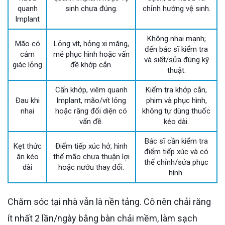
quanh
sinh chưa đúng.
chỉnh hướng vệ sinh.
Implant
Không nhai mạnh;
Mão có
Lỏng vít, hỏng xi măng,
đến bác sĩ kiểm tra
cảm
mẻ phục hình hoặc vấn
và siết/sửa đúng kỹ
giác lỏng
đề khớp cắn.
thuật.
Cấn khớp, viêm quanh
Kiểm tra khớp cắn,
Đau khi
Implant, mão/vít lỏng
phim và phục hình,
nhai
hoặc răng đối diện có
không tự dùng thuốc
vấn đề.
kéo dài.
Bác sĩ cần kiểm tra
Kẹt thức
Điểm tiếp xúc hở, hình
điểm tiếp xúc và có
ăn kéo
thể mão chưa thuận lợi
thể chỉnh/sửa phục
dài
hoặc nướu thay đổi.
hình.
Chăm sóc tại nhà vẫn là nền tảng. Cô nên chải răng
ít nhất 2 lần/ngày bằng bàn chải mềm, làm sạch