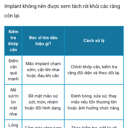
Implant không nên được xem tách rời khỏi các răng
còn lại.
Kiểm
tra
Bác sĩ tìm dấu
Cách xử lý
khớp
hiệu gì?
cắn
Điểm
Mão Implant chạm
cắn
Chỉnh khớp cắn, kiểm tra
sớm, cấn khi nhai
quá
răng đối diện và theo dõi lại.
hoặc đau khi cắn.
mạnh
Mẻ
sứ/m
Bề mặt mão sứ
Đánh bóng, sửa sứ, thay
òn
sứt, mòn, nhám
mão nếu tổn thương lớn
mặt
hoặc đổi hình dạng.
hoặc ảnh hưởng chức năng.
nhai
Lỏng
Cảm giác răng rung
Tháo kiểm tra, siết lại vít