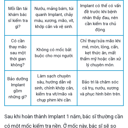
Implant có thể có vấn
Mỗi lần tái
Nướu, mảng bám, túi
đề trước khi bệnh
khám bác
quanh Implant, chảy
nhân thấy đau, nên
sĩ kiểm tra
máu, xương, mão, vít,
cần kiểm tra chủ
gì?
khớp cắn và vệ sinh.
động.
Có cần
Chỉ thay/sửa mão khi
thay mão
mẻ, mòn, lỏng, cấn,
Không có mốc bắt
sau một
kẹt thức ăn, mất
buộc cho mọi người.
thời gian
thẩm mỹ hoặc cần xử
không?
lý chuyên môn.
Làm sạch chuyên
Bảo dưỡng
sâu, hướng dẫn vệ
Bảo trì là chăm sóc
Implant
sinh, chỉnh khớp cắn,
cả trụ, nướu, xương
gồm
kiểm tra vít/mão và
và phục hình bên trên.
những gì?
chụp phim khi cần.
Sau khi hoàn thành Implant 1 năm, bác sĩ thường cần
có một mốc kiểm tra nền. Ở mốc này, bác sĩ sẽ so