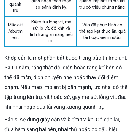
định hoặc theo mốc
quanh Implant trước khi
quanh
so sánh định kỳ.
trụ có triệu chứng nặng.
trụ
Kiểm tra lỏng vít, mẻ
Mão/vít
Vấn đề phục hình có
sứ, lỗ vít, độ khít và
/abutm
thể tạo kẹt thức ăn, quá
tình trạng xi măng nếu
ent
tải hoặc viêm nướu.
có.
Khớp cắn là một phần bắt buộc trong bảo trì Implant.
Sau 1 năm, răng thật đối diện hoặc răng kế bên có
thể đã mòn, dịch chuyển nhẹ hoặc thay đổi điểm
chạm. Nếu mão Implant bị cấn mạnh, lực nhai có thể
tập trung lên trụ, vít hoặc sứ, gây mẻ sứ, lỏng vít, đau
khi nhai hoặc quá tải vùng xương quanh trụ.
Bác sĩ sẽ dùng giấy cắn và kiểm tra khi Cô cắn lại,
đưa hàm sang hai bên, nhai thử hoặc có dấu hiệu