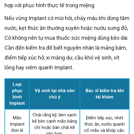
hợp với phục hình thực tế trong miệng.
Nếu vùng Implant có mùi hôi, chảy máu khi dùng tăm
nước, kẹt thức ăn thường xuyên hoặc nướu sưng đỏ,
Cô không nên tự mua thuốc súc miệng dùng kéo dài.
Cần đến kiểm tra để biết nguyên nhân là mảng bám,
điểm tiếp xúc hở, xi măng dư, cầu khó vệ sinh, vít
lỏng hay viêm quanh Implant.
Loại
phục
Vệ sinh tại nhà nên
Bác sĩ kiểm tra khi
hình
chú ý
tái khám
Implant
Chải răng kỹ, làm sạch
Mão
Điểm tiếp xúc, nhét
kẽ bên cạnh mão bằng
Implant
thức ăn, nướu quanh
chỉ hoặc bàn chải kẽ
đơn lẻ
cổ mão và khớp cắn.
phù hợp.