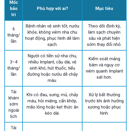
Mốc
bảo
Phù hợp với ai?
Mục tiêu
trì
Bệnh nhân vệ sinh tốt, nướu
Theo dõi định kỳ,
6
khỏe, không viêm nha chu
làm sạch chuyên
tháng/
hoạt động, phục hình dễ làm
sâu và phát hiện
lần
sạch.
sớm thay đổi nhỏ.
Người có tiền sử nha chu,
Kiểm soát mảng
3–4
nhiều Implant, cầu dài, vệ
bám và nguy cơ
tháng/
sinh khó, hút thuốc, tiểu
viêm quanh Implant
lần
đường hoặc nướu dễ chảy
sát hơn.
máu.
Tái
Khi có đau, sưng, mủ, chảy
Xử lý bất thường
khám
máu, hôi miệng, cấn khớp,
trước khi ảnh hưởng
sớm
mão lỏng hoặc kẹt thức ăn
xương hoặc phục
ngoài
kéo dài.
hình.
lịch
Tái