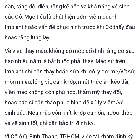
cắn, răng đối diện, răng kế bên và khả năng vệ sinh
của Cô. Mục tiêu là phát hiện sớm viêm quanh
Implant hoặc vấn đề phục hình trước khi Cô thấy đau
hoặc răng lung lay.
Về việc thay mão, không có mốc cố định rằng cứ sau
bao nhiêu năm là bắt buộc phải thay. Mão sứ trên
Implant chỉ cần thay hoặc sửa khi có lý do: mẻ/vỡ sứ,
mòn nhiều, lỏng vít, cấn khớp, nhét thức ăn kéo dài,
viền mão không còn phù hợp, thẩm mỹ thay đổi,
hoặc bác sĩ cần tháo phục hình để xử lý viêm/vệ
sinh sâu. Nếu mão còn khít, khớp cắn ổn, nướu khỏe
và vệ sinh tốt, chỉ cần bảo trì định kỳ.
Vì Cô ở Q. Bình Thạnh, TP.HCM, việc tái khám định kỳ