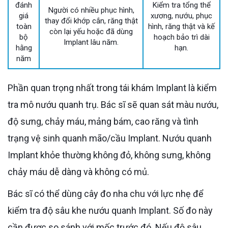
đánh
Kiểm tra tổng thể
Người có nhiều phục hình,
giá
xương, nướu, phục
thay đổi khớp cắn, răng thật
toàn
hình, răng thật và kế
còn lại yếu hoặc đã dùng
bộ
hoạch bảo trì dài
Implant lâu năm.
hằng
hạn.
năm
Phần quan trọng nhất trong tái khám Implant là kiểm
tra mô nướu quanh trụ. Bác sĩ sẽ quan sát màu nướu,
độ sưng, chảy máu, mảng bám, cao răng và tình
trạng vệ sinh quanh mão/cầu Implant. Nướu quanh
Implant khỏe thường không đỏ, không sưng, không
chảy máu dễ dàng và không có mủ.
Bác sĩ có thể dùng cây đo nha chu với lực nhẹ để
kiểm tra độ sâu khe nướu quanh Implant. Số đo này
cần được so sánh với mốc trước đó. Nếu độ sâu