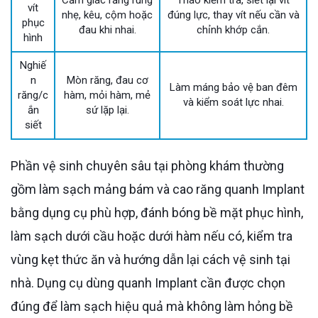
vít
nhẹ, kêu, cộm hoặc
đúng lực, thay vít nếu cần và
phục
đau khi nhai.
chỉnh khớp cắn.
hình
Nghiế
n
Mòn răng, đau cơ
Làm máng bảo vệ ban đêm
răng/c
hàm, mỏi hàm, mẻ
và kiểm soát lực nhai.
ắn
sứ lặp lại.
siết
Phần vệ sinh chuyên sâu tại phòng khám thường
gồm làm sạch mảng bám và cao răng quanh Implant
bằng dụng cụ phù hợp, đánh bóng bề mặt phục hình,
làm sạch dưới cầu hoặc dưới hàm nếu có, kiểm tra
vùng kẹt thức ăn và hướng dẫn lại cách vệ sinh tại
nhà. Dụng cụ dùng quanh Implant cần được chọn
đúng để làm sạch hiệu quả mà không làm hỏng bề