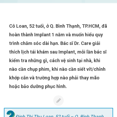
Cô Loan, 52 tuổi, ở Q. Bình Thạnh, TP.HCM, đã
hoàn thành Implant 1 năm và muốn hiểu quy
trình chăm sóc dài hạn. Bác sĩ Dr. Care giải
thích lịch tái khám sau Implant, mỗi lần bác sĩ
kiểm tra những gì, cách vệ sinh tại nhà, khi
nào cần chụp phim, khi nào cần siết vít/chỉnh
khớp cắn và trường hợp nào phải thay mão
hoặc bảo dưỡng phục hình.
Đinh Thị Thu Loan, 52 tuổi – Q. Bình Thạnh,