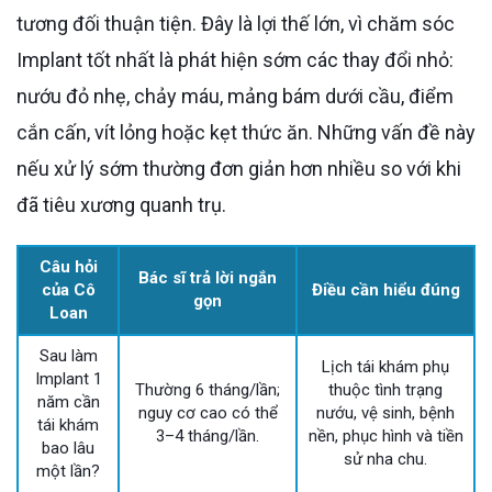
tương đối thuận tiện. Đây là lợi thế lớn, vì chăm sóc
Implant tốt nhất là phát hiện sớm các thay đổi nhỏ:
nướu đỏ nhẹ, chảy máu, mảng bám dưới cầu, điểm
cắn cấn, vít lỏng hoặc kẹt thức ăn. Những vấn đề này
nếu xử lý sớm thường đơn giản hơn nhiều so với khi
đã tiêu xương quanh trụ.
Câu hỏi
Bác sĩ trả lời ngắn
của Cô
Điều cần hiểu đúng
gọn
Loan
Sau làm
Lịch tái khám phụ
Implant 1
Thường 6 tháng/lần;
thuộc tình trạng
năm cần
nguy cơ cao có thể
nướu, vệ sinh, bệnh
tái khám
3–4 tháng/lần.
nền, phục hình và tiền
bao lâu
sử nha chu.
một lần?